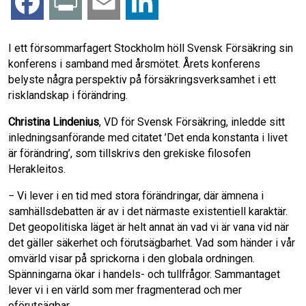
F
P
E
L
a
r
m
i
I ett försommarfagert Stockholm höll Svensk Försäkring sin
konferens i samband med årsmötet. Årets konferens
c
i
a
n
belyste några perspektiv på försäkringsverksamhet i ett
risklandskap i förändring.
e
n
i
k
Christina Lindenius
, VD för Svensk Försäkring, inledde sitt
b
t
l
e
inledningsanförande med citatet ’Det enda konstanta i livet
är förändring’, som tillskrivs den grekiske filosofen
o
d
Herakleitos.
− Vi lever i en tid med stora förändringar, där ämnena i
o
I
samhällsdebatten är av i det närmaste existentiell karaktär.
Det geopolitiska läget är helt annat än vad vi är vana vid när
k
n
det gäller säkerhet och förutsägbarhet. Vad som händer i vår
omvärld visar på sprickorna i den globala ordningen.
Spänningarna ökar i handels- och tullfrågor. Sammantaget
lever vi i en värld som mer fragmenterad och mer
oförutsägbar.