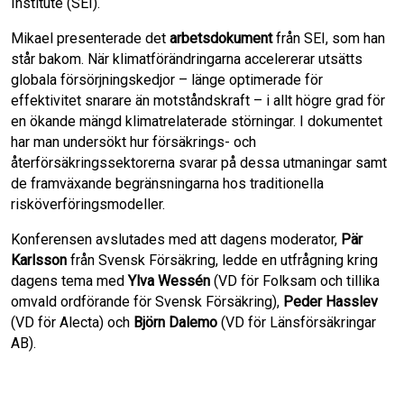
Institute (SEI).
Mikael presenterade det
arbetsdokument
från SEI, som han
står bakom. När klimatförändringarna accelererar utsätts
globala försörjningskedjor – länge optimerade för
effektivitet snarare än motståndskraft – i allt högre grad för
en ökande mängd klimatrelaterade störningar. I dokumentet
har man undersökt hur försäkrings- och
återförsäkringssektorerna svarar på dessa utmaningar samt
de framväxande begränsningarna hos traditionella
risköverföringsmodeller.
Konferensen avslutades med att dagens moderator,
Pär
Karlsson
från Svensk Försäkring, ledde en utfrågning kring
dagens tema med
Ylva Wessén
(VD för Folksam och tillika
omvald ordförande för Svensk Försäkring),
Peder Hasslev
(VD för Alecta) och
Björn Dalemo
(VD för Länsförsäkringar
AB).