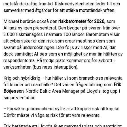
motståndskraftig framtid. Riskmedvetenheten leder till och
samverkar med åtgärder för att stärka motståndskraften.
Michael berörde också den
riskbarometer för 2026
, som
Allianz nyligen presenterat. Den bygger på svaren från över
3 000 riskmanagers i närmare 100 länder. Barometern visar
att cyberrisker är den risk som oroar mest hos dem som
svarat på undersökningen. Den följs av risker med AI, där
dock samtidigt AI ses som en möjlighet av mer än hälften av
respondenterna. På tredje plats kommer oro för avbrott i
verksamheten (business interruption).
Krig och hybridkrig – hur håller vi som bransch oss relevanta
för kunder och samhälle? Det var en frågeställning som
Erik
Börjesson
, Nordic Baltic Area Manager på Lloyd’s, tog upp i
sin presentation.
− Försäkringsbranschens syfte är att koppla risk till kapital.
Därför måste vi våga ta risk för att vara relevanta.
Erik berättade att Lloyd’s är en marknadsplats och samtidigt