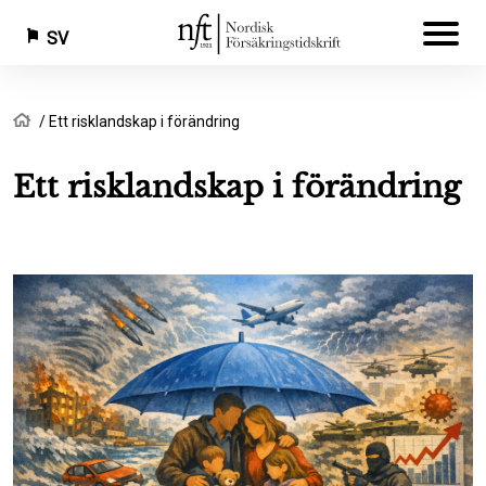
SV
Hoppa
Länkstig
Hem
Ett risklandskap i förändring
till
huvudinnehåll
Ett risklandskap i förändring