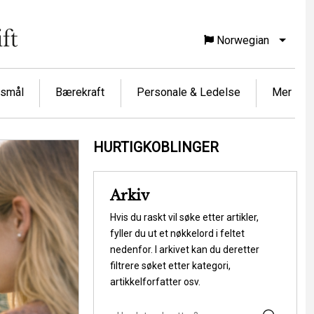
Norwegian
List f
rsmål
Bærekraft
Personale & Ledelse
Mer
HURTIGKOBLINGER
Arkiv
Hvis du raskt vil søke etter artikler,
fyller du ut et nøkkelord i feltet
nedenfor. I arkivet kan du deretter
filtrere søket etter kategori,
artikkelforfatter osv.