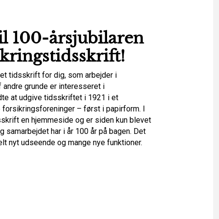
l 100-årsjubilaren
kringstidsskrift
!
et tidsskrift for dig, som arbejder i
 andre grunde er interesseret i
e at udgive tidsskriftet i 1921 i et
orsikringsforeninger – først i papirform. I
sskrift en hjemmeside og er siden kun blevet
 og samarbejdet har i år 100 år på bagen. Det
 helt nyt udseende og mange nye funktioner.