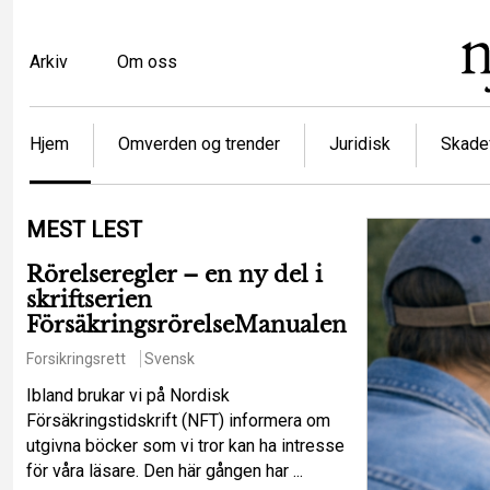
Hopp
til
Top
Arkiv
Om oss
hovedinnhold
menu
Article
Hjem
Omverden og trender
Juridisk
Skadef
categories
MEST LEST
Rörelseregler – en ny del i
skriftserien
FörsäkringsrörelseManualen
Forsikringsrett
Svensk
Ibland brukar vi på Nordisk
Försäkringstidskrift (NFT) informera om
utgivna böcker som vi tror kan ha intresse
för våra läsare. Den här gången har ...