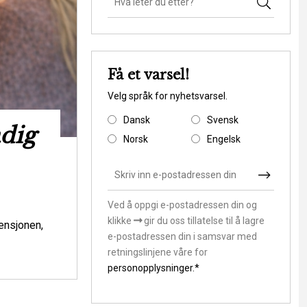
Få et varsel!
Velg språk for nyhetsvarsel.
Dansk
Svensk
adig
Ny rapport s
Norsk
Engelsk
Danmark til at 
klimasårb
Ved å oppgi e-postadressen din og
klikke
gir du oss tillatelse til å lagre
Miljøspørsmål
ensjonen,
e-postadressen din i samsvar med
Skal vi som samfund lade stå til, mens v
retningslinjene våre for
andre værdier i klimasårbare områder? Ell
personopplysninger.*
hvordan de m...