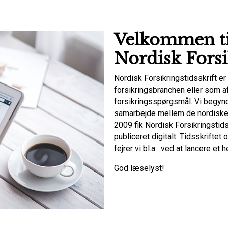
Velkommen ti
Nordisk Forsi
Nordisk Forsikringstidsskrift er 
forsikringsbranchen eller som af
forsikringsspørgsmål. Vi begyndt
samarbejde mellem de nordiske f
2009 fik Nordisk Forsikringstid
publiceret digitalt. Tidsskriftet
fejrer vi bl.a. ved at lancere et
God læselyst!