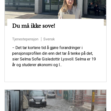
Du må ikke sove!
Tjenestepensjon
Svensk
− Det tar kortere tid å gjøre forandringer i
pensjonsprofilen din enn det tar å tenke på det,
sier Selma Sofie Gisledottir Lysvoll. Selma er 19
år og studerer økonomi og l...