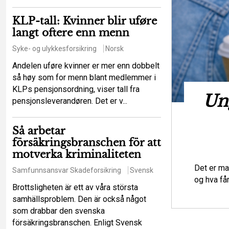
KLP-tall: Kvinner blir uføre
langt oftere enn menn
Syke- og ulykkesforsikring
Norsk
Andelen uføre kvinner er mer enn dobbelt
så høy som for menn blant medlemmer i
KLPs pensjonsordning, viser tall fra
t hot mot de
Ung
pensjonsleverandøren. Det er v...
iga principerna?
Så arbetar
försäkringsbranschen för att
sikringsrett
Regelverk
Svensk
motverka kriminaliteten
tt ett större antal försäkringstagare ska
Det er ma
Samfunnsansvar
Skadeforsikring
Svensk
lser som en enskild försäkringstagare
og hva få
Brottsligheten är ett av våra största
samhällsproblem. Den är också något
som drabbar den svenska
försäkringsbranschen. Enligt Svensk