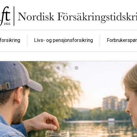
orsikring
Livs- og pensjonsforsikring
Forbrukerspø