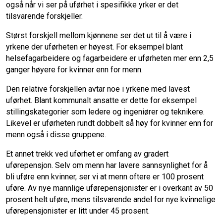
også når vi ser på uførhet i spesifikke yrker er det
tilsvarende forskjeller.
Størst forskjell mellom kjønnene ser det ut til å være i
yrkene der uførheten er høyest. For eksempel blant
helsefagarbeidere og fagarbeidere er uførheten mer enn 2,5
ganger høyere for kvinner enn for menn.
Den relative forskjellen avtar noe i yrkene med lavest
uførhet. Blant kommunalt ansatte er dette for eksempel
stillingskategorier som ledere og ingeniører og teknikere.
Likevel er uførheten rundt dobbelt så høy for kvinner enn for
menn også i disse gruppene.
Et annet trekk ved uførhet er omfang av gradert
uførepensjon. Selv om menn har lavere sannsynlighet for å
bli uføre enn kvinner, ser vi at menn oftere er 100 prosent
uføre. Av nye mannlige uførepensjonister er i overkant av 50
prosent helt uføre, mens tilsvarende andel for nye kvinnelige
uførepensjonister er litt under 45 prosent.