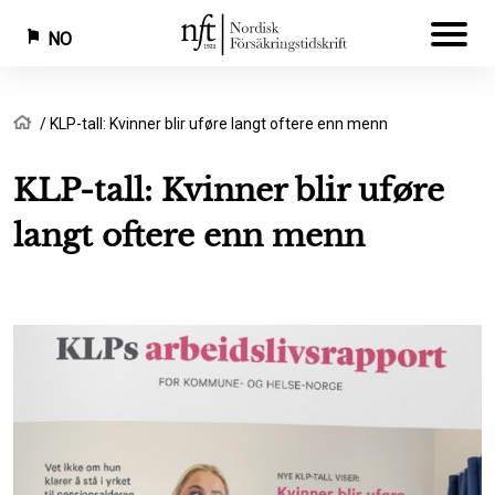
NO
Hopp
Navigasjonssti
Hjem
KLP-tall: Kvinner blir uføre langt oftere enn menn
til
hovedinnhold
KLP-tall: Kvinner blir uføre
langt oftere enn menn