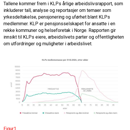
Tallene kommer frem i KLPs årlige arbeidslivsrapport, som
o
I
inkluderer tall, analyse og reportasjer om temaer som
yrkesdeltakelse, pensjonering og uførhet blant KLPs
k
n
medlemmer. KLP er pensjonsselskapet for ansatte i en
rekke kommuner og helseforetak i Norge. Rapporten gir
innsikt til KLPs eiere, arbeidslivets parter og offentligheten
om utfordringer og muligheter i arbeidslivet.
Figur1