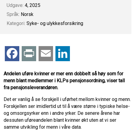
Udgave:
4, 2025
Språk:
Norsk
Kategori:
Syke- og ulykkesforsikring
F
P
E
L
a
r
m
i
Andelen uføre kvinner er mer enn dobbelt så høy som for
menn blant medlemmer i KLPs pensjonsordning, viser tall
c
i
a
n
fra pensjonsleverandøren.
e
n
i
k
Det er vanlig å se forskjell i uførhet mellom kvinner og menn.
Forskjellen ser imidlertid ut til å være større i typiske helse-
b
t
l
e
og omsorgsyrker enn i andre yrker. De senere årene har
dessuten uføreandelen blant kvinner økt uten at vi ser
o
d
samme utvikling for menn i våre data.