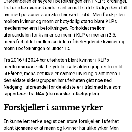
Uføreandelen er høyere i befolkningen enn i KLPs ordninger.
Det er ikke overraskende blant annet fordi folketrygdens tall
har med personer som aldri har vært i jobb. Men forskjellen
mellom kvinner og menn er betydelig større blant KLPs
medlemmer enn i befolkningen. Forholdet mellom
uføreandelen for kvinner og menn i KLP er mer enn 2,5,
mens forholdet mellom andelen uføretrygdende kvinner og
menn i befolkningen er under 1,5.
Fra 2016 til 2024 har uførheten blant kvinner i KLPs
medlemsmasse økt betydelig i alle aldersgrupper frem til
60-årene, mens det ikke er samme utvikling blant menn. I
den eldste aldersgruppen har uførheten gått noe ned.
Nedgang i uføreandel for de eldste er i tråd med hva som
rapporteres fra NAV (den norske folketrygden).
Forskjeller i samme yrker
En kunne lett tenke seg at den store forskjellen i uførhet
blant kjønnene er at menn og kvinner har ulike yrker. Men