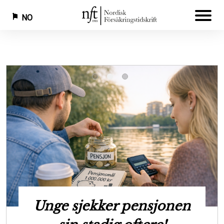
NO
Hopp
til
hovedinnhold
Ny rapport skal