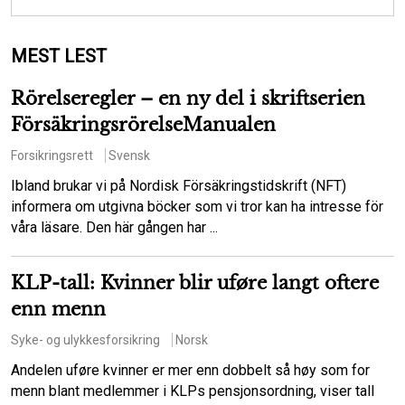
MEST LEST
Rörelseregler – en ny del i skriftserien
FörsäkringsrörelseManualen
Forsikringsrett
Svensk
Ibland brukar vi på Nordisk Försäkringstidskrift (NFT)
informera om utgivna böcker som vi tror kan ha intresse för
våra läsare. Den här gången har ...
KLP-tall: Kvinner blir uføre langt oftere
enn menn
Syke- og ulykkesforsikring
Norsk
Andelen uføre kvinner er mer enn dobbelt så høy som for
menn blant medlemmer i KLPs pensjonsordning, viser tall