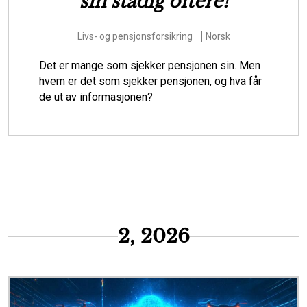
forberede Danmark til at
hjælpe borgere i
klimasårbare områder
Miljøspørsmål
Risiko
Dansk
Skal vi som samfund lade stå til, mens vandet
oversvømmer huse, infrastruktur og andre
værdier i klimasårbare områder? Eller skal vi
starte den svære dialog om, hvordan de m...
2, 2026