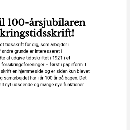
l 100-årsjubilaren
kringstidsskrift
!
et tidsskrift for dig, som arbejder i
 andre grunde er interesseret i
e at udgive tidsskriftet i 1921 i et
orsikringsforeninger – først i papirform. I
sskrift en hjemmeside og er siden kun blevet
 og samarbejdet har i år 100 år på bagen. Det
 helt nyt udseende og mange nye funktioner.