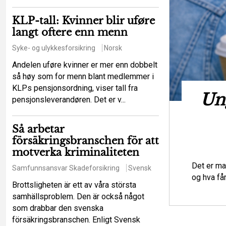
KLP-tall: Kvinner blir uføre
langt oftere enn menn
Syke- og ulykkesforsikring
Norsk
Andelen uføre kvinner er mer enn dobbelt
så høy som for menn blant medlemmer i
KLPs pensjonsordning, viser tall fra
t hot mot de
Ung
pensjonsleverandøren. Det er v...
iga principerna?
Så arbetar
försäkringsbranschen för att
sikringsrett
Regelverk
Svensk
motverka kriminaliteten
tt ett större antal försäkringstagare ska
Det er ma
Samfunnsansvar
Skadeforsikring
Svensk
lser som en enskild försäkringstagare
og hva få
Brottsligheten är ett av våra största
samhällsproblem. Den är också något
som drabbar den svenska
försäkringsbranschen. Enligt Svensk