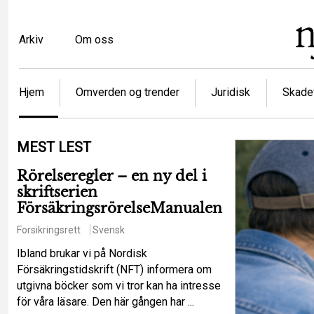
Hopp
til
Top
Arkiv
Om oss
hovedinnhold
menu
Article
Hjem
Omverden og trender
Juridisk
Skadef
categories
MEST LEST
Rörelseregler – en ny del i
skriftserien
FörsäkringsrörelseManualen
Forsikringsrett
Svensk
Ibland brukar vi på Nordisk
Försäkringstidskrift (NFT) informera om
utgivna böcker som vi tror kan ha intresse
för våra läsare. Den här gången har ...