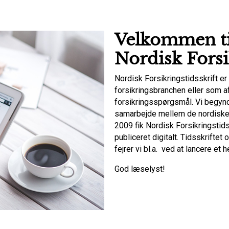
Velkommen ti
Nordisk Forsi
Nordisk Forsikringstidsskrift er 
forsikringsbranchen eller som af
forsikringsspørgsmål. Vi begyndt
samarbejde mellem de nordiske f
2009 fik Nordisk Forsikringstid
publiceret digitalt. Tidsskriftet
fejrer vi bl.a. ved at lancere et
God læselyst!