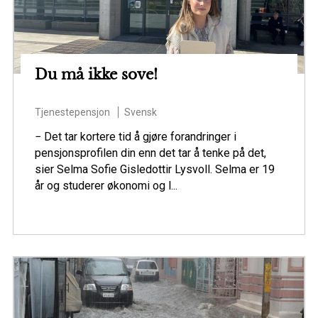
Du må ikke sove!
Tjenestepensjon
Svensk
− Det tar kortere tid å gjøre forandringer i
pensjonsprofilen din enn det tar å tenke på det,
sier Selma Sofie Gisledottir Lysvoll. Selma er 19
år og studerer økonomi og l...