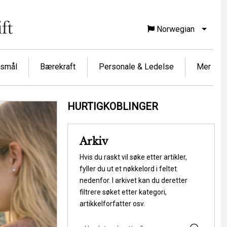
Norwegian
List f
rsmål
Bærekraft
Personale & Ledelse
Mer
HURTIGKOBLINGER
Arkiv
Hvis du raskt vil søke etter artikler,
fyller du ut et nøkkelord i feltet
nedenfor. I arkivet kan du deretter
filtrere søket etter kategori,
artikkelforfatter osv.