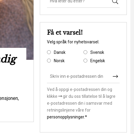
Få et varsel!
Velg språk for nyhetsvarsel.
Dansk
Svensk
adig
Ny rapport s
Norsk
Engelsk
Danmark til at 
klimasårb
Ved å oppgi e-postadressen din og
klikke
gir du oss tillatelse til å lagre
Miljøspørsmål
ensjonen,
e-postadressen din i samsvar med
Skal vi som samfund lade stå til, mens v
retningslinjene våre for
andre værdier i klimasårbare områder? Ell
personopplysninger.*
hvordan de m...