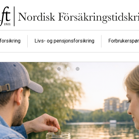
orsikring
Livs- og pensjonsforsikring
Forbrukerspø