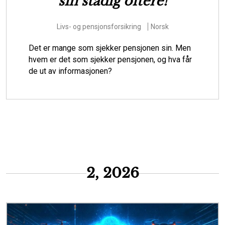
forberede Danmark til at
hjælpe borgere i
klimasårbare områder
Miljøspørsmål
Risiko
Dansk
Skal vi som samfund lade stå til, mens vandet
oversvømmer huse, infrastruktur og andre
værdier i klimasårbare områder? Eller skal vi
starte den svære dialog om, hvordan de m...
2, 2026