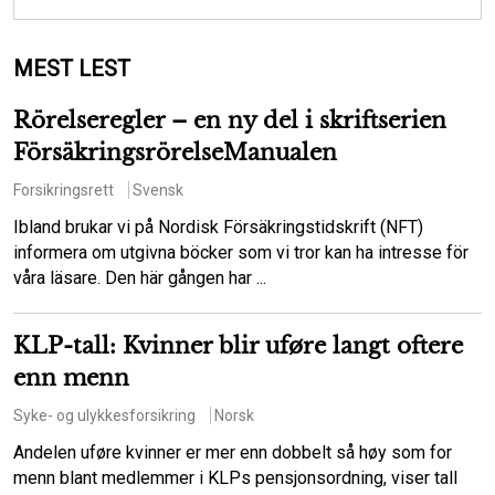
MEST LEST
Rörelseregler – en ny del i skriftserien
FörsäkringsrörelseManualen
Forsikringsrett
Svensk
Ibland brukar vi på Nordisk Försäkringstidskrift (NFT)
informera om utgivna böcker som vi tror kan ha intresse för
våra läsare. Den här gången har ...
KLP-tall: Kvinner blir uføre langt oftere
enn menn
Syke- og ulykkesforsikring
Norsk
Andelen uføre kvinner er mer enn dobbelt så høy som for
menn blant medlemmer i KLPs pensjonsordning, viser tall