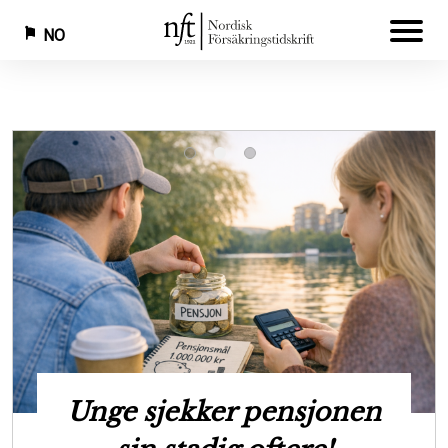
NO
Hopp
til
hovedinnhold
Ny rapport skal