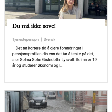
Du må ikke sove!
Tjenestepensjon
Svensk
− Det tar kortere tid å gjøre forandringer i
pensjonsprofilen din enn det tar å tenke på det,
sier Selma Sofie Gisledottir Lysvoll. Selma er 19
år og studerer økonomi og l...