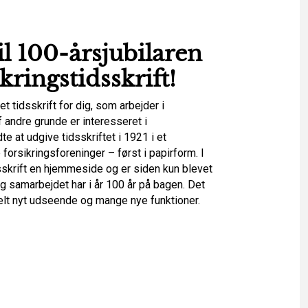
l 100-årsjubilaren
kringstidsskrift
!
et tidsskrift for dig, som arbejder i
 andre grunde er interesseret i
e at udgive tidsskriftet i 1921 i et
orsikringsforeninger – først i papirform. I
sskrift en hjemmeside og er siden kun blevet
 og samarbejdet har i år 100 år på bagen. Det
 helt nyt udseende og mange nye funktioner.