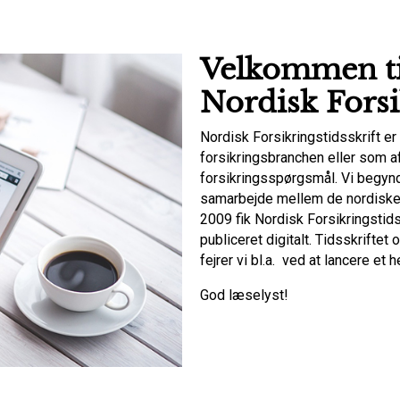
Velkommen ti
Nordisk Forsi
Nordisk Forsikringstidsskrift er 
forsikringsbranchen eller som af
forsikringsspørgsmål. Vi begyndt
samarbejde mellem de nordiske f
2009 fik Nordisk Forsikringstid
publiceret digitalt. Tidsskriftet
fejrer vi bl.a. ved at lancere et
God læselyst!