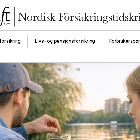
orsikring
Livs- og pensjonsforsikring
Forbrukerspø