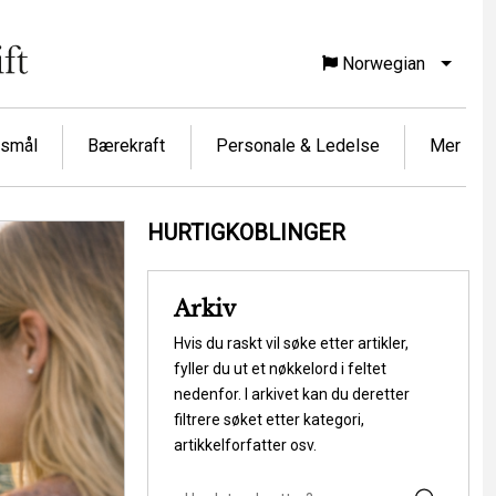
Norwegian
List f
rsmål
Bærekraft
Personale & Ledelse
Mer
HURTIGKOBLINGER
Arkiv
Hvis du raskt vil søke etter artikler,
fyller du ut et nøkkelord i feltet
nedenfor. I arkivet kan du deretter
filtrere søket etter kategori,
artikkelforfatter osv.