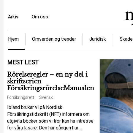
Hopp
til
Top
Arkiv
Om oss
hovedinnhold
menu
Article
Hjem
Omverden og trender
Juridisk
Skadef
categories
MEST LEST
Rörelseregler – en ny del i
skriftserien
FörsäkringsrörelseManualen
Forsikringsrett
Svensk
Ibland brukar vi på Nordisk
Försäkringstidskrift (NFT) informera om
utgivna böcker som vi tror kan ha intresse
för våra läsare. Den här gången har ...