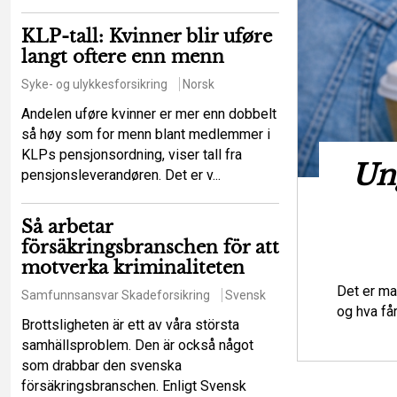
KLP-tall: Kvinner blir uføre
langt oftere enn menn
Syke- og ulykkesforsikring
Norsk
Andelen uføre kvinner er mer enn dobbelt
så høy som for menn blant medlemmer i
KLPs pensjonsordning, viser tall fra
t hot mot de
Ung
pensjonsleverandøren. Det er v...
iga principerna?
Så arbetar
försäkringsbranschen för att
sikringsrett
Regelverk
Svensk
motverka kriminaliteten
tt ett större antal försäkringstagare ska
Det er ma
Samfunnsansvar
Skadeforsikring
Svensk
lser som en enskild försäkringstagare
og hva få
Brottsligheten är ett av våra största
samhällsproblem. Den är också något
som drabbar den svenska
försäkringsbranschen. Enligt Svensk