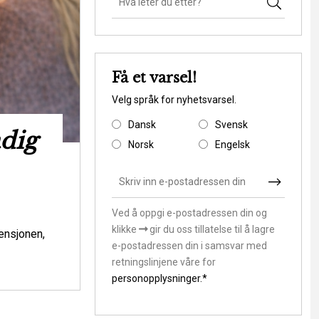
Få et varsel!
Velg språk for nyhetsvarsel.
Dansk
Svensk
adig
Ny rapport s
Norsk
Engelsk
Danmark til at 
klimasårb
Ved å oppgi e-postadressen din og
klikke
gir du oss tillatelse til å lagre
Miljøspørsmål
ensjonen,
e-postadressen din i samsvar med
Skal vi som samfund lade stå til, mens v
retningslinjene våre for
andre værdier i klimasårbare områder? Ell
personopplysninger.*
hvordan de m...