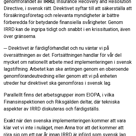
genomförandet av
IRRD
, Insurance Recovery and Resolution
Directive, i svensk rätt. Direktivet syftar till att säkerställa att
försäkringsföretag och relevanta myndigheter är bättre
förberedda för betydande finansiella svårigheter. Genom
IRRD kan de ingripa tidigt och snabbt i en krissituation, även
över gränserna.
─ Direktivet är färdigförhandlat och nu väntar vi på
översättningen av det. Fortsättningen handlar för vår del
mycket om nationellt arbete med implementeringen i svensk
lagstiftning. Arbetet kan ske antingen genom en oberoende
genomförandeutredning eller genom att vi på enheten
utreder hur direktivet ska genomföras i svensk lag.
Parallellt finns det arbetsgrupper inom EIOPA, i vilka
Finansinspektionen och Riksgälden deltar, där tekniska
aspekter av IRRD diskuteras och färdigställs.
Exakt när den svenska implementeringen kommer att vara
klar vet vi inte i nuläget, men Anna tror att det kommer att
röra sig om ett par år innan IRRD är införd som svensk lag.