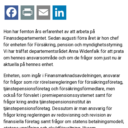
F
P
E
L
a
r
m
i
Hon har femton års erfarenhet av att arbeta på
Finansdepartementet. Sedan augusti förra året är hon chef
c
i
a
n
för enheten för Försäkring, pension och myndighetsstyrning.
Vi har träffat departementsrådet Anna Widenfalk för att prata
e
n
i
k
om hennes ansvarsområde och om de frågor som just nu är
aktuella på hennes enhet.
b
t
l
e
Enheten, som ingår i Finansmarknadsavdelningen, ansvarar
o
d
för frågor som rör rörelseregleringen för försäkringsföretag,
tjänstepensionsföretag och försäkringsförmedlare, men
o
I
också för förvalet i premiepensionssystemet samt för
frågor kring andra tjänstepensionsinstitut än
k
n
tjänstepensionsföretag. Dessutom är man ansvarig för
frågor kring regleringen av redovisning och revision av
finansiella företag samt frågor om statens betalningsmodell,