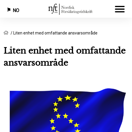
NO
Hopp
Navigasjonssti
Hjem
Liten enhet med omfattande ansvarsområde
til
hovedinnhold
Liten enhet med omfattande
ansvarsområde