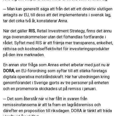
─ Man kan generellt säga att från det att ett direktiv slutligen
antagits av EU, till dess att det implementerats i svensk lag,
tar det cirka två år, konstaterar Anna.
När det gäller
RIS
, Retail Investment Strategy, finns det ännu
inga överenskommelser utan det förhandlas fortfarande i
rådet. Syftet med RIS är att främja mer transparens, enkelhet,
rättvisa och kostnadseffektivitet för investeringsprodukter
på den inre marknaden.
En annan stor fråga som Annas enhet arbetar med just nu är
DORA
, en EU-förordning som syftar till att stärka företags
digitala operativa motståndskraft. Här har utredningen kring
genomförandet i Sverige gjorts av tre personer på enheten
och en promemoria skickades ut på remiss i januari.
─ Det som återstår när vi har fått in svaren från
remissinstanserna är att ta fram en lagrådsremiss och
därefter en proposition till riksdagen. DORA är tänkt att träda