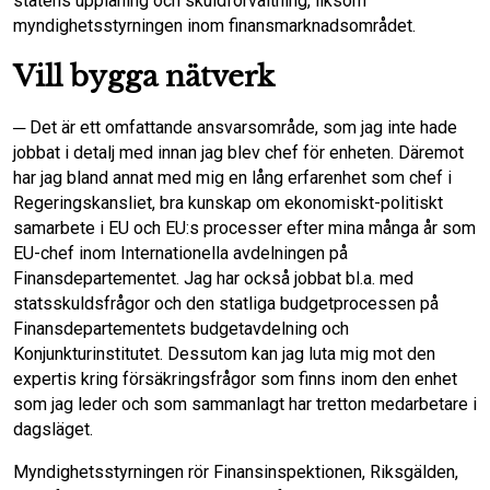
statens upplåning och skuldförvaltning, liksom
myndighetsstyrningen inom finansmarknadsområdet.
Vill bygga nätverk
─ Det är ett omfattande ansvarsområde, som jag inte hade
jobbat i detalj med innan jag blev chef för enheten. Däremot
har jag bland annat med mig en lång erfarenhet som chef i
Regeringskansliet, bra kunskap om ekonomiskt-politiskt
samarbete i EU och EU:s processer efter mina många år som
EU-chef inom Internationella avdelningen på
Finansdepartementet. Jag har också jobbat bl.a. med
statsskuldsfrågor och den statliga budgetprocessen på
Finansdepartementets budgetavdelning och
Konjunkturinstitutet. Dessutom kan jag luta mig mot den
expertis kring försäkringsfrågor som finns inom den enhet
som jag leder och som sammanlagt har tretton medarbetare i
dagsläget.
Myndighetsstyrningen rör Finansinspektionen, Riksgälden,