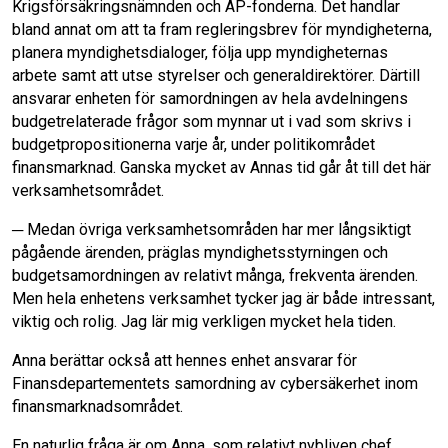
Krigsförsäkringsnämnden och AP-fonderna. Det handlar
bland annat om att ta fram regleringsbrev för myndigheterna,
planera myndighetsdialoger, följa upp myndigheternas
arbete samt att utse styrelser och generaldirektörer. Därtill
ansvarar enheten för samordningen av hela avdelningens
budgetrelaterade frågor som mynnar ut i vad som skrivs i
budgetpropositionerna varje år, under politikområdet
finansmarknad. Ganska mycket av Annas tid går åt till det här
verksamhetsområdet.
─ Medan övriga verksamhetsområden har mer långsiktigt
pågående ärenden, präglas myndighetsstyrningen och
budgetsamordningen av relativt många, frekventa ärenden.
Men hela enhetens verksamhet tycker jag är både intressant,
viktig och rolig. Jag lär mig verkligen mycket hela tiden.
Anna berättar också att hennes enhet ansvarar för
Finansdepartementets samordning av cybersäkerhet inom
finansmarknadsområdet.
En naturlig fråga är om Anna, som relativt nybliven chef,