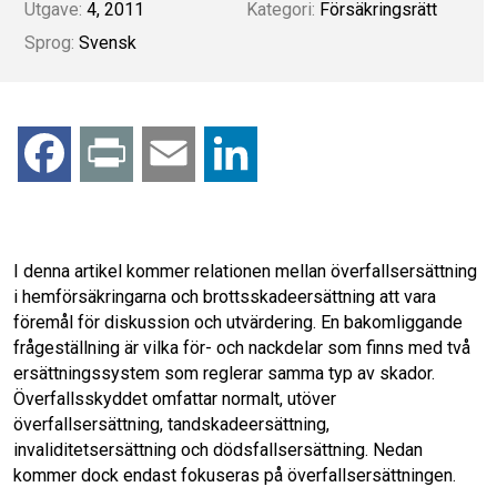
Utgave:
4, 2011
Kategori:
Försäkringsrätt
Sprog:
Svensk
F
P
E
L
a
r
m
i
c
i
a
n
I denna artikel kommer relationen mellan överfallsersättning
i hemförsäkringarna och brottsskadeersättning att vara
e
n
i
k
föremål för diskussion och utvärdering. En bakomliggande
frågeställning är vilka för- och nackdelar som finns med två
b
t
l
e
ersättningssystem som reglerar samma typ av skador.
Överfallsskyddet omfattar normalt, utöver
o
d
överfallsersättning, tandskadeersättning,
invaliditetsersättning och dödsfallsersättning. Nedan
o
I
kommer dock endast fokuseras på överfallsersättningen.