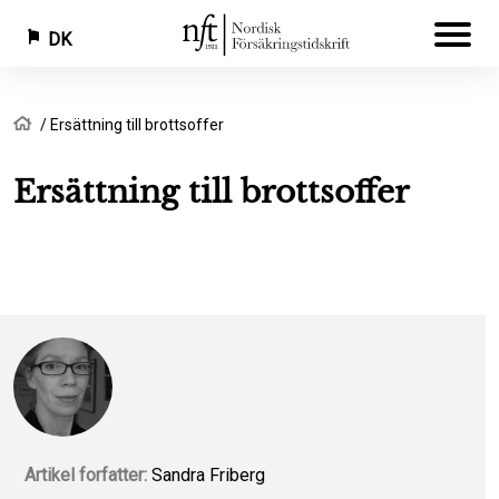
DK
Gå
Brødkrumme
Hjem
Ersättning till brottsoffer
til
hovedindhold
Ersättning till brottsoffer
Artikel forfatter:
Sandra Friberg