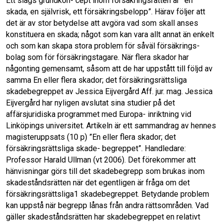
o
d
o
I
k
n