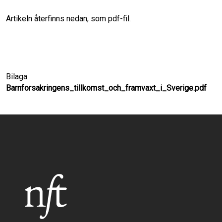
Artikeln återfinns nedan, som pdf-fil.
o
I
k
n
Bilaga
Barnforsakringens_tillkomst_och_framvaxt_i_Sverige.pdf