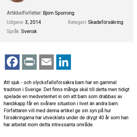
Artikkelforfatter:
Björn Sporrong
Udgave:
3, 2014
Kategori:
Skadeförsäkring
Språk:
Svensk
F
P
E
L
a
r
m
i
Att sjuk - och olycksfallsförsäkra barn har en gammal
tradition i Sverige. Det finns många skäl till detta men tidigt
c
i
a
n
spelade en medvetenhet in om att barn som drabbas av
handikapp får en svårare situation i livet än andra barn.
e
n
i
k
Författaren vill med denna artikel ge sin syn på hur
försäkringarna har utvecklats under de drygt 40 år som han
b
t
l
e
har arbetat inom detta intressanta område.
o
d