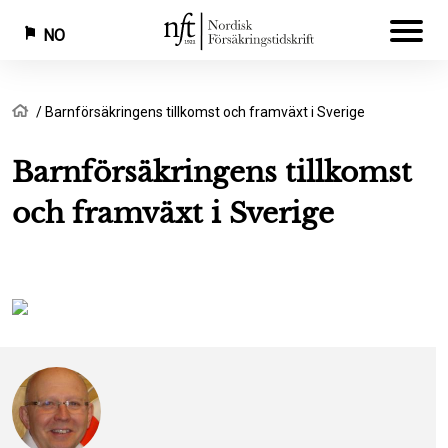
NO
Hopp
Navigasjonssti
Hjem
Barnförsäkringens tillkomst och framväxt i Sverige
til
hovedinnhold
Barnförsäkringens tillkomst
och framväxt i Sverige