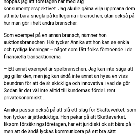
hoppas jag att företagen har med sig
konsumentperspektivet. Jag skulle gärna vilja uppmana dem
att inte bara snegla på kollegorna i branschen, utan också på
hur man gör i helt andra branscher.
Som exempel på en annan bransch, nämner hon
auktionsbranschen. Här tycker Annika att hon kan se enkla
och tydliga lösningar – något som fått folks förtroende i de
finansiella transaktionerna.
– Ett annat exempel är spelbranschen. Jag kan inte säga att
jag gillar den, men jag kan ändå inte annat än hysa en viss
beundran för att de är skickliga och innovativa i vad de gör.
Sedan är det väl inte alltid till kundernas fördel, rent
privatekonomiskt….
Annika passar också på att slå ett slag för Skatteverket, som
hon tycker är jätteduktiga. Hon pekar på att Skatteverket,
liksom försäkringsföretagen, har ett juridiskt ok att bära på –
men att de ändå lyckas kommunicera på ett bra sätt.