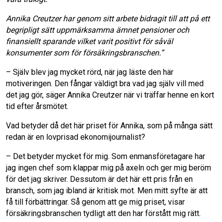
Annika Creutzer har genom sitt arbete bidragit till att på ett
o
I
begripligt sätt uppmärksamma ämnet pensioner och
finansiellt sparande vilket varit positivt för såväl
k
n
konsumenter som för försäkringsbranschen.”
– Själv blev jag mycket rörd, när jag läste den här
motiveringen. Den fångar väldigt bra vad jag själv vill med
det jag gör, säger Annika Creutzer när vi träffar henne en kort
tid efter årsmötet.
Vad betyder då det här priset för Annika, som på många sätt
redan är en lovprisad ekonomijournalist?
– Det betyder mycket för mig. Som enmansföretagare har
jag ingen chef som klappar mig på axeln och ger mig beröm
för det jag skriver. Dessutom är det här ett pris från en
bransch, som jag ibland är kritisk mot. Men mitt syfte är att
få till förbättringar. Så genom att ge mig priset, visar
försäkringsbranschen tydligt att den har förstått mig rätt.