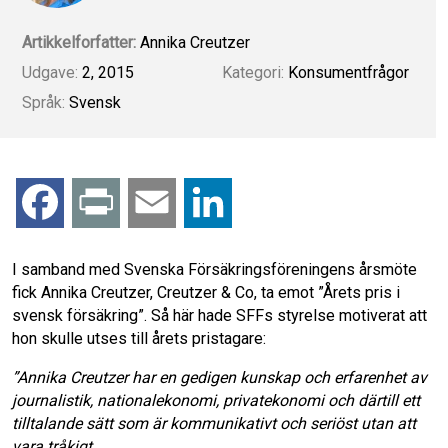
Artikkelforfatter:
Annika Creutzer
Udgave:
2, 2015
Kategori:
Konsumentfrågor
Språk:
Svensk
F
P
E
L
a
r
m
i
I samband med Svenska Försäkringsföreningens årsmöte
fick Annika Creutzer, Creutzer & Co, ta emot ”Årets pris i
c
i
a
n
svensk försäkring”. Så här hade SFFs styrelse motiverat att
hon skulle utses till årets pristagare:
e
n
i
k
”Annika Creutzer har en gedigen kunskap och erfarenhet av
b
t
l
e
journalistik, nationalekonomi, privatekonomi och därtill ett
tilltalande sätt som är kommunikativt och seriöst utan att
o
d
vara tråkigt.