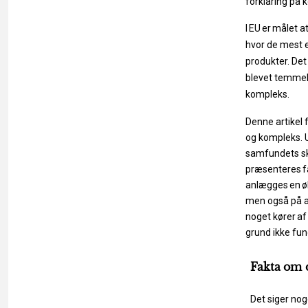
forklaring på
I
EU
er
målet
a
hvor de mest e
produkter. Det 
blevet
temmel
kompleks.
Denne artikel 
og kompleks. U
samfundets sk
præsenteres
f
anlægges
en
ø
men også på at
noget
kører
af
grund ikke
fun
Fakta
om
Det
siger
nog