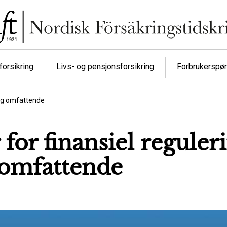
orsikring
Livs- og pensjonsforsikring
Forbrukerspø
​​ og omfattende
for finansiel reguleri
og omfattende