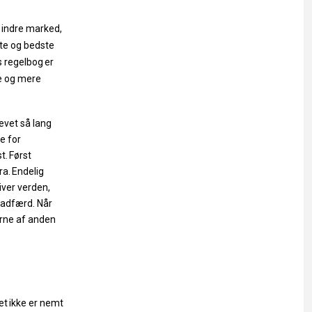
t indre marked,
ste og bedste
s regelbog
er
e og mere
evet så lang
e for
t.
Først
ra.
Endelig
iver verden,
adfærd.
Når
erne af anden
et
ikke
er
nemt