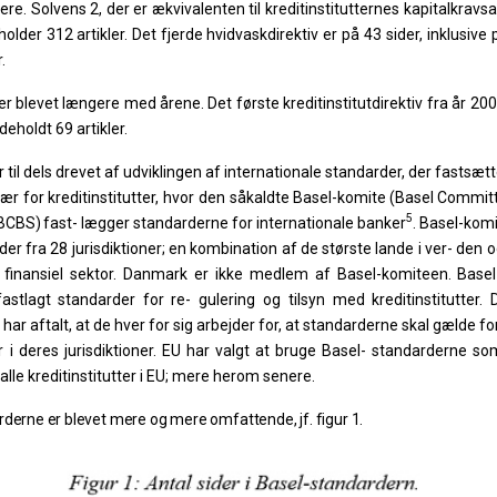
ere.
Solvens
2,
der
er
ækvivalenten
til
kreditinstitutternes
kapitalkravsa
holder
312
artikler.
Det
fjerde
hvidvaskdirektiv er på 43 sider, inklusiv
.
er
blevet
længere
med
årene.
Det
første
kreditinstitutdirektiv fra år 200
deholdt 69 artikler.
r
til
dels
drevet
af
udviklingen
af
internationale
standarder, der
fastsæt
sær
for
kreditinstitutter,
hvor
den
såkaldte
Basel-komite
(Basel
Commit
5
BCBS)
fast- lægger standarderne for internationale banker
. Basel-kom
r fra 28 jurisdiktioner; en kombination af de største lande i ver- den og
finansiel sektor. Danmark er ikke medlem af
Basel-komiteen.
Base
fastlagt
standarder
for
re- gulering
og
tilsyn
med
kreditinstitutter.
r
har
aftalt,
at
de
hver
for
sig
arbejder
for,
at
standarderne
skal
gælde
fo
 i deres jurisdiktioner. EU har valgt at bruge Basel- standarderne
so
alle
kreditinstitutter
i
EU;
mere herom senere.
rderne
er
blevet
mere
og
mere
omfattende,
jf.
figur
1.