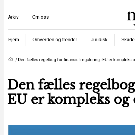
Hopp
til
Top
Arkiv
Om oss
hovedinnhold
menu
Article
Hjem
Omverden og trender
Juridisk
Skadef
categories
Navigasjonssti
Hjem
Den fælles regelbog for finansiel regulering i EU er kompleks​​​​​
Den fælles regelbog 
EU er kompleks​​​​​​​ 