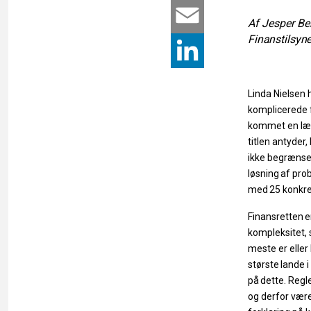
c
r
E
Af
Jesper
Be
Finanstilsyne
e
i
m
L
b
n
a
i
Linda Nielsen 
komplicerede
o
t
i
n
kommet en lær
titlen
antyder,
o
l
k
ikke begrænset
løsning
af
pro
k
e
med
25
konkre
d
Finansretten
e
kompleksitet, 
I
meste er eller 
største
lan
de 
på
dette.
Regl
n
og derfor være