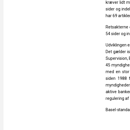
kræver lidt
m
sider
og
inde
har 69 artikler
Retsakterne
54 sider og in
Udviklingen
e
Det
gælder
i
Supervision,
45 myndighede
med en stor 
siden
1988
myndighede
aktive banker
regulering af
Basel-standa