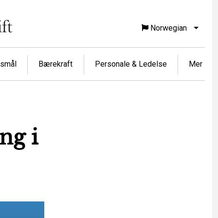
Norwegian
List f
rsmål
Bærekraft
Personale & Ledelse
Mer
ng i