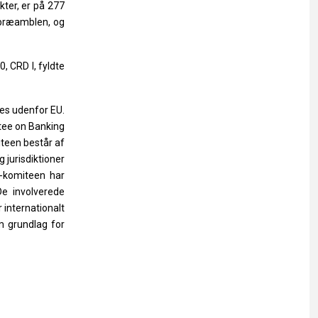
kter,
er
på
277
e præamblen, og
0, CRD I, fyldte
tes
udenfor
EU.
tee
on
Banking
iteen består af
 jurisdiktioner
l-komiteen
har
De
involverede
r
internationalt
m
grundlag
for