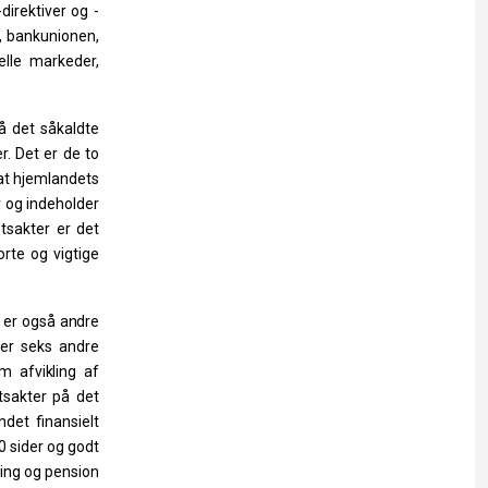
direktiver og -
g, bankunionen,
ielle markeder,
å det såkaldte
r.
Det
er
de
to
 at hjemlandets
r og indeholder
etsakter er det
rte og vigtige
er
også
andre
er
seks
andre
om
afvikling
af
tsakter
på
det
ndet
finansielt
 sider og godt
ring og pension