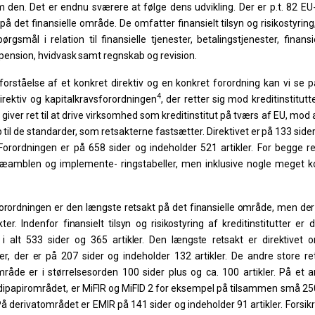
m
den.
Det
er
endnu
sværere
at
følge
dens udvikling. Der er p.t. 82 EU-
på det finansielle område. De omfatter finansielt tilsyn og risikostyrin
spørgsmål
i
relation
til
finansielle
tjenester,
betalingstjenester,
finans
pension,
hvidvask
samt
regnskab
og
revision.
forståelse
af
et
konkret
direktiv
og
en
konkret
forordning
kan vi se p
4
irektiv og kapitalkravsforordningen
, der retter
sig
mod
kreditinstitutte
r
giver
ret
til
at
drive virksomhed som kreditinstitut på tværs af EU, mod
p
til
de
standarder,
som
retsakterne
fastsætter.
Direktivet
er
på
133
side
 Forordningen er på 658 sider og indeholder 521 artikler. For begge r
ræamblen og implemente- ringstabeller, men inklusive nogle meget ko
forordningen er den længste retsakt på det finansielle område, men
der
kter.
Indenfor
finansielt
tilsyn
og
risikosty
ring
af
kreditinstitutter
er
d
i
alt
533
sider
og
365
ar
tikler.
Den
længste
retsakt
er
direktivet
er,
der
er
på
207
sider
og
indeholder
132
artikler.
De
andre
store
re
mråde
er
i
størrelsesorden
100
sider
plus
og
ca.
100
artikler.
På
et
a
ipapirområdet, er
MiFIR
og MiFID
2 for
eksempel på tilsammen små 250
 På derivatområdet er EMIR på 141 sider og indeholder 91 artikler. Forsik