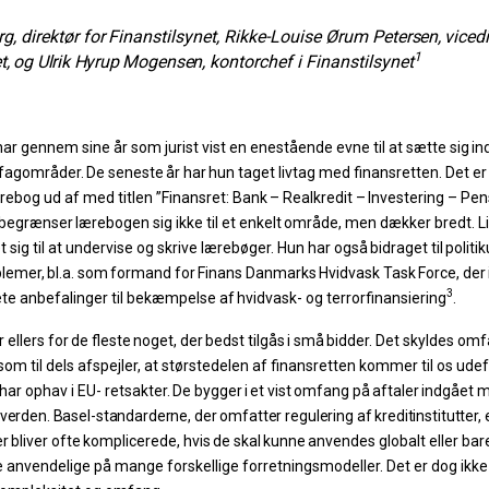
rg,
direktør
for
Finanstilsynet,
Rikke-Louise
Ørum
Petersen,
vicedi
1
t,
og
Ulrik
Hyrup
Mogensen,
kontorchef i Finanstilsynet
har gennem sine år som jurist vist en enestående evne til at sætte
sig
in
fagområder.
De
seneste
år
har
hun
taget
livtag med finansretten. Det er 
ebog ud af med titlen ”Finansret:
Bank
–
Realkredit
–
Investering
–
Pen
 begrænser
lærebogen
sig
ikke
til
et
enkelt
område,
men
dækker
bredt.
L
 sig til at undervise og skrive lærebøger. Hun har også
bidraget
til
politi
blemer,
bl.a.
som
formand for
Finans
Danmarks
Hvidvask
Task
Force,
der
3
te anbefalinger
til
bekæmpelse
af
hvidvask-
og
terrorfinansiering
.
r
ellers
for
de
fleste
noget,
der
bedst
tilgås
i
små
bidder.
Det skyldes omf
som til dels afspejler, at størstedelen af finansretten kommer til os udef
har ophav i EU- retsakter.
De
bygger
i
et
vist
omfang
på
aftaler
indgået
m
i verden. Basel-standarderne, der omfatter regulering af
kreditinstitutter,
er
bliver
ofte
komplicerede,
hvis
de
skal
kunne
anvendes globalt
eller ba
 anvendelige på mange forskellige forretningsmodeller. Det er dog ikk