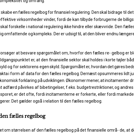
 kompleksitet og omfang.
t
skabe
en
fælles
regelbog
for
finansiel
regulering.
Den
skal bidrage til de
ffektive virksomheder vinder, fordi de kan tilbyde forbrugerne de billig
skal forskelle
i
national
regulering
ikke
hindre
eller
skævvride.
Den
fælle
ig
omfattende
og
kompleks.
Der
er
udsigt
til,
at
den
bliver endnu længer
forsøger at besvare spørgsmålet om, hvorfor den fælles re- gelbog er bl
dgangspunktet er, at den finansielle sektor skal holdes i korte tøjler båd
yld og for sektorens egen
skyld.
Spørgsmålet
er,
hvordan
det
gøres
beds
akta
i form
af
data
for
den
fælles
regelbog.
Dernæst
opsummeres
lidt
ju
konomisk
forklaring
på
udviklingen.
Økonomer
mener,
at
incitamenter dr
 adfærd påvirkes af bibetingelser, f.eks.
budgetrestriktioner,
og
andres
sporet,
er
det ofte, fordi incitamenterne er forkerte, eller fordi marked
gerer. Det
gælder
også
i
relation
til den
fælles
regelbog.
den
fælles
regelbog
et
om
størrelsen
af
den
fælles
regelbog
på
det
finansielle
områ- de,
at
d