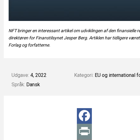
NFT bringer en interessant artikel om udviklingen af den finansielle 
direktøren for Finanstilsynet Jesper Berg. Artiklen har tidligere være
Forlag og forfatterne.
Udgave:
4, 2022
Kategori:
EU og international f
Språk:
Dansk
F
a
P