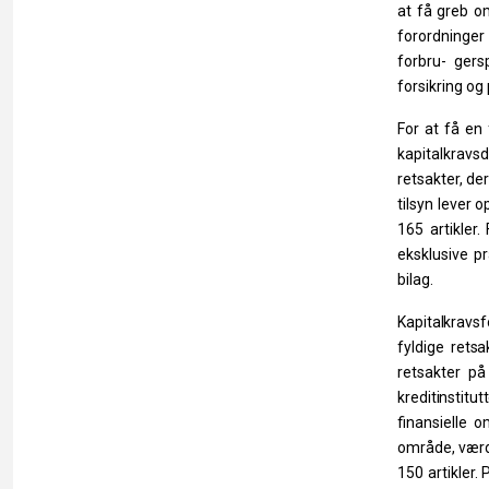
at
få
greb
o
forordninger 
forbru- ger
forsikring
og
For
at
få
en
kapitalkravsd
retsakter,
de
tilsyn lever
o
165 artikler.
eksklusive p
bilag.
Kapitalkravs
fyldige
retsa
retsakter
på
kreditinstitutt
finansielle
o
område,
værd
150 artikler.