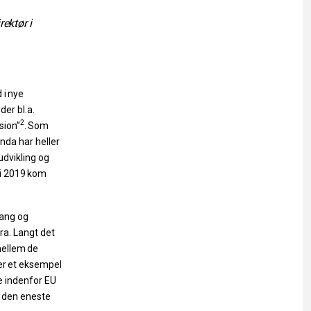
rektør
i
d
i
nye
der bl.a.
2
sion”
.
Som
inda har heller
kudvikling
og
i
2019
kom
ang og
ra. Langt det
ellem
de
 er
et
eksempel
re indenfor EU
e den eneste