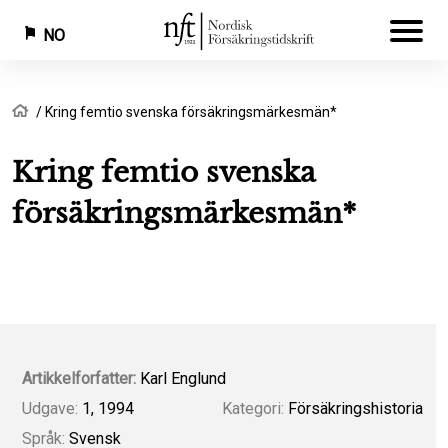
NO
Hopp
Navigasjonssti
Hjem
Kring femtio svenska försäkringsmärkesmän*
til
hovedinnhold
Kring femtio svenska
försäkringsmärkesmän*
Artikkelforfatter:
Karl Englund
Udgave:
1, 1994
Kategori:
Försäkringshistoria
Språk:
Svensk