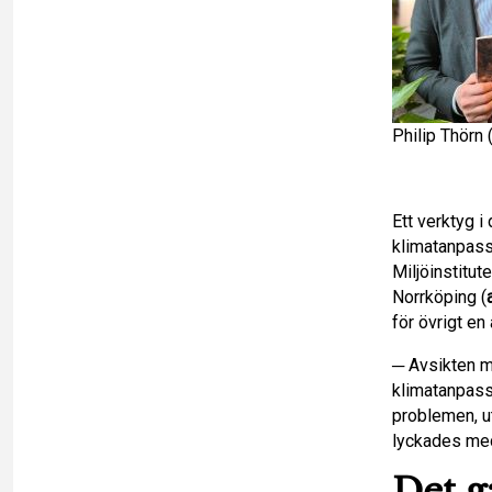
n
Philip Thörn (
Ett verktyg 
klimatanpass
Miljöinstitu
Norrköping (
för övrigt e
─ Avsikten m
klimatanpass
problemen, ut
lyckades me
Det g