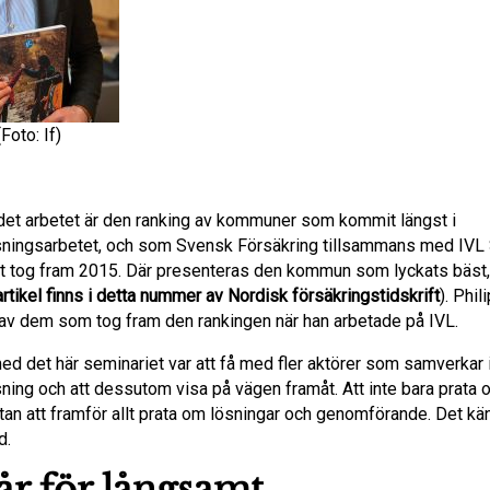
Foto: If)
i det arbetet är den ranking av kommuner som kommit längst i
ningsarbetet, och som Svensk Försäkring tillsammans med IVL
tet tog fram 2015. Där presenteras den kommun som lyckats bäst
artikel finns i detta nummer av Nordisk försäkringstidskrift
). Phil
n av dem som tog fram den rankingen när han arbetade på IVL.
ed det här seminariet var att få med fler aktörer som samverkar 
ning och att dessutom visa på vägen framåt. Att inte bara prata 
an att framför allt prata om lösningar och genomförande. Det kän
d.
år för långsamt