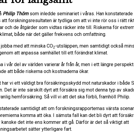
så
Philip Thörn
som inledde seminariet i våras. Han konstaterade
att forskningsresultaten är tydliga om att vi inte rör oss i rätt ri
r och de åtgärder som vidtas räcker inte till. Riskerna för extre
 klimat, både när det gäller frekvens och omfattning.
 jobba med att minska CO
-utsläppen, men samtidigt också min
2
enom att anpassa samhället till ett förändrat klimat.
 i vår del av världen varierar år från år, men i ett längre perspekt
de att både riskerna och kostnaderna ökar.
 har vi ett väldigt bra försäkringsskydd mot naturskador i både 
. Det är inte särskilt dyrt att försäkra sig mot denna typ av skad
anlig hemförsäkring. Så vill vi att det ska förbli, framhöll Philip.
taterade samtidigt att om forskningsrapporternas värsta scenari
 premierna komma att öka. I sämsta fall kan det bli dyrt att försäk
r kanske det inte ens kommer att gå. Därför är det så viktigt att
ingsarbetet sätter ytterligare fart.