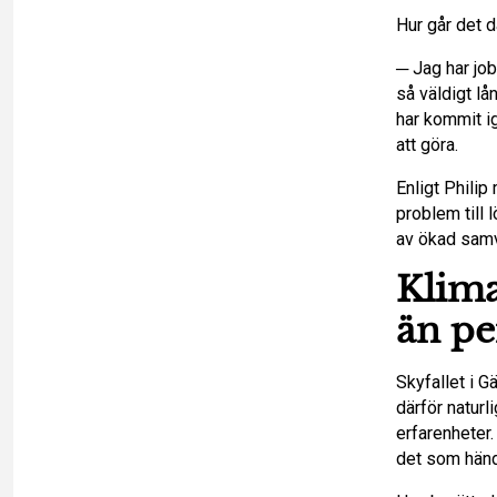
Hur går det 
─ Jag har job
så väldigt l
har kommit i
att göra.
Enligt Philip
problem till 
av ökad samv
Klima
än pe
Skyfallet i G
därför naturl
erfarenheter
det som hän