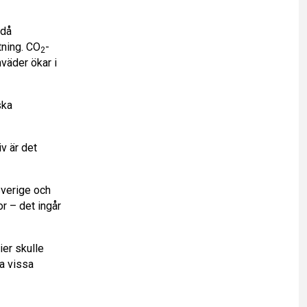
 då
ktning. CO
-
2
mväder ökar i
ska
iv är det
Sverige och
or – det ingår
er skulle
ra vissa