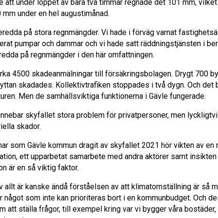
e att under loppet av bara två timmar regnade det 101 mm, vilket
0 mm under en hel augustimånad.
eredda på stora regnmängder. Vi hade i förväg varnat fastighetsä
lerat pumpar och dammar och vi hade satt räddningstjänsten i b
beredda på regnmängder i den här omfattningen.
irka 4500 skadeanmälningar till försäkringsbolagen. Drygt 700 
yttan skadades. Kollektivtrafiken stoppades i två dygn. Och det 
turen. Men de samhällsviktiga funktionerna i Gävle fungerade.
 innebar skyfallet stora problem för privatpersoner, men lyckligtv
ella skador.
omar som Gävle kommun dragit av skyfallet 2021 hör vikten av en 
ation, ett upparbetat samarbete med andra aktörer samt insikten
 är en så viktig faktor.
v allt är kanske ändå förståelsen av att klimatomställning är så 
är något som inte kan prioriteras bort i en kommunbudget. Och 
m att ställa frågor, till exempel kring var vi bygger våra bostäder