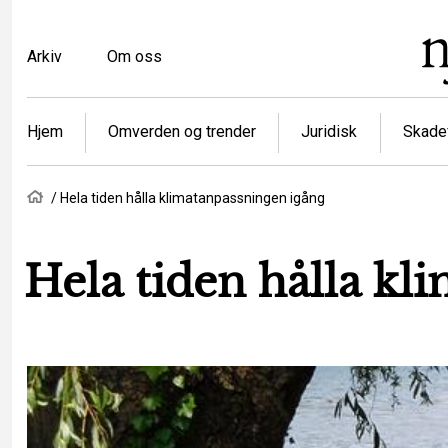
Hopp
til
Top
Arkiv
Om oss
hovedinnhold
menu
Article
Hjem
Omverden og trender
Juridisk
Skadef
categories
Navigasjonssti
Hjem
Hela tiden hålla klimatanpassningen igång
Hela tiden hålla kl