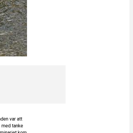
den var att
en med tanke
eminariet kom