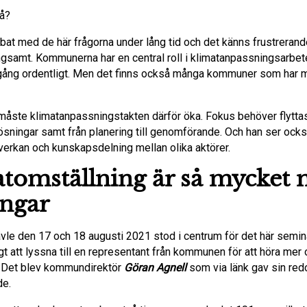
då?
bat med de här frågorna under lång tid och det känns frustrerande
ångsamt. Kommunerna har en central roll i klimatanpassningsarbet
gång ordentligt. Men det finns också många kommuner som har 
 måste klimatanpassningstakten därför öka. Fokus behöver flyttas
lösningar samt från planering till genomförande. Och han ser ock
erkan och kunskapsdelning mellan olika aktörer.
tomställning är så mycket 
ngar
ävle den 17 och 18 augusti 2021 stod i centrum för det här semina
igt att lyssna till en representant från kommunen för att höra me
. Det blev kommundirektör
Göran Agnell
som via länk gav sin red
de.