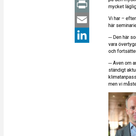
a
P
mycket läglig
c
Vi har – eft
r
E
här seminarie
e
i
m
L
─ Den här som
vara övertyga
b
n
a
i
och fortsätte
o
t
─ Även om an
i
n
ständigt aktue
o
klimatanpass
l
k
men vi måste
k
e
d
I