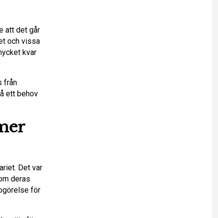
 att det går
et och vissa
mycket kvar
 från
så ett behov
mer
riet. Det var
r om deras
ogörelse för