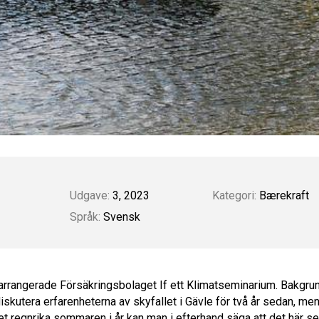
Udgave:
3, 2023
Kategori:
Bærekraft
Språk:
Svensk
arrangerade Försäkringsbolaget If ett Klimatseminarium. Bakgrun
diskutera erfarenheterna av skyfallet i Gävle för två år sedan, m
t regnrika sommaren i år kan man i efterhand säga att det här s