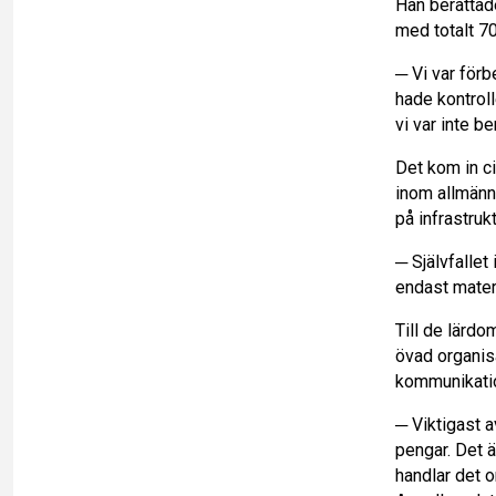
Han berättad
med totalt 7
─ Vi var förb
hade kontrol
vi var inte 
Det kom in c
inom allmänn
på infrastruk
─ Självfallet
endast materi
Till de lärd
övad organis
kommunikation
─ Viktigast a
pengar. Det 
handlar det o