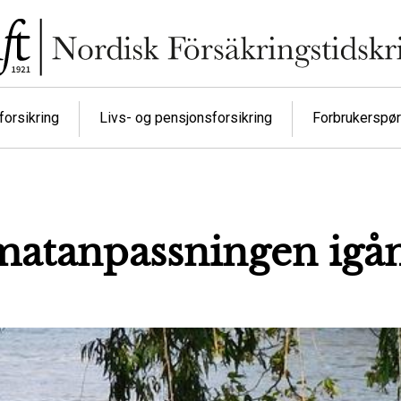
orsikring
Livs- og pensjonsforsikring
Forbrukerspø
imatanpassningen igå