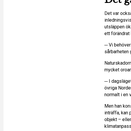
Det var ock
inledningsvis 
utsläppen öka
ett förändrat
─ Vi behöver
sårbarheten g
Naturskadorna
mycket oroan
─ I dagsläget
övriga Norden
normalt i en v
Men han kons
inträffa, kan
objekt – elle
klimatanpassn