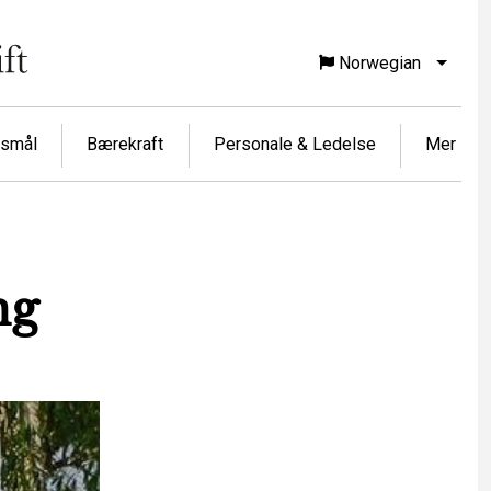
Norwegian
List f
rsmål
Bærekraft
Personale & Ledelse
Mer
ng