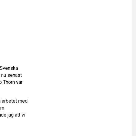
 Svenska
, nu senast
ip Thörn var
i arbetet med
om
de jag att vi