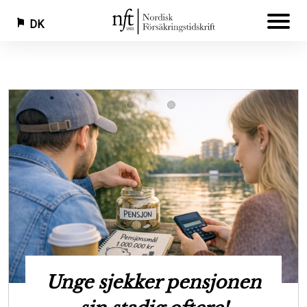
DK
Gå
til
hovedindhold
ensjonen
Ny rapport s