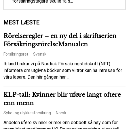
försäkringstagare skulle få s...
MEST LÆSTE
Rörelseregler – en ny del i skriftserien
FörsäkringsrörelseManualen
Forsikringsret
Svensk
Ibland brukar vi på Nordisk Försäkringstidskrift (NFT)
informera om utgivna böcker som vi tror kan ha intresse för
våra läsare. Den här gången har ...
KLP-tall: Kvinner blir uføre langt oftere
enn menn
Syke- og ulykkesforsikring
Norsk
Andelen uføre kvinner er mer enn dobbelt så høy som for