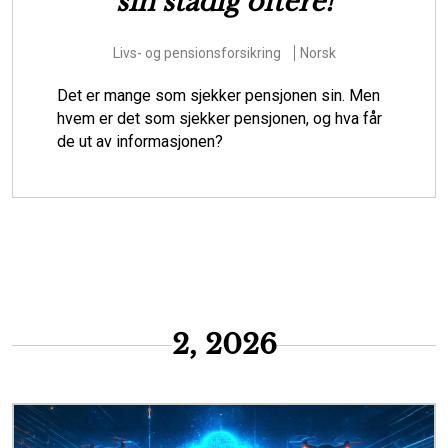
forberede Danmark til a
hjælpe borgere i
klimasårbare områder
 Men
 får
Miljøspørgsmål
Risiko
Dansk
Skal vi som samfund lade stå til, mens vandet
oversvømmer huse, infrastruktur og andre
værdier i klimasårbare områder? Eller skal vi
starte den svære dialog om, hvordan de m...
2, 2026