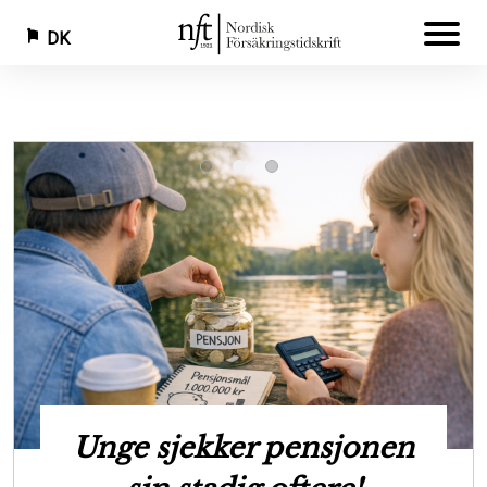
DK
Gå
til
hovedindhold
en
Ny rapport skal