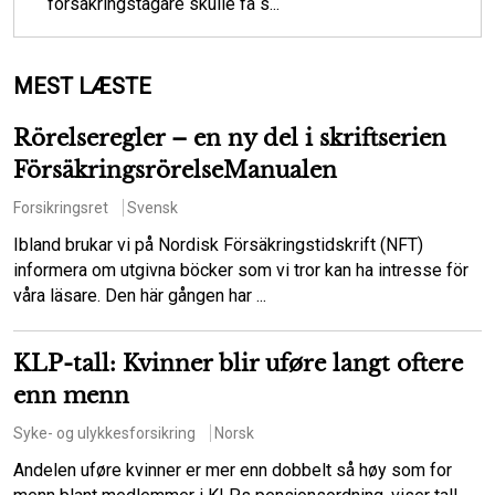
försäkringstagare skulle få s...
MEST LÆSTE
Rörelseregler – en ny del i skriftserien
FörsäkringsrörelseManualen
Forsikringsret
Svensk
Ibland brukar vi på Nordisk Försäkringstidskrift (NFT)
informera om utgivna böcker som vi tror kan ha intresse för
våra läsare. Den här gången har ...
KLP-tall: Kvinner blir uføre langt oftere
enn menn
Syke- og ulykkesforsikring
Norsk
Andelen uføre kvinner er mer enn dobbelt så høy som for