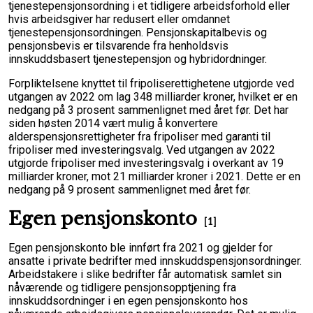
tjenestepensjonsordning i et tidligere arbeidsforhold eller
hvis arbeidsgiver har redusert eller omdannet
tjenestepensjonsordningen. Pensjonskapitalbevis og
pensjonsbevis er tilsvarende fra henholdsvis
innskuddsbasert tjenestepensjon og hybridordninger.
Forpliktelsene knyttet til fripoliserettighetene utgjorde ved
utgangen av 2022 om lag 348 milliarder kroner, hvilket er en
nedgang på 3 prosent sammenlignet med året før. Det har
siden høsten 2014 vært mulig å konvertere
alderspensjonsrettigheter fra fripoliser med garanti til
fripoliser med investeringsvalg. Ved utgangen av 2022
utgjorde fripoliser med investeringsvalg i overkant av 19
milliarder kroner, mot 21 milliarder kroner i 2021. Dette er en
nedgang på 9 prosent sammenlignet med året før.
Egen pensjonskonto
[1]
Egen pensjonskonto ble innført fra 2021 og gjelder for
ansatte i private bedrifter med innskuddspensjonsordninger.
Arbeidstakere i slike bedrifter får automatisk samlet sin
nåværende og tidligere pensjonsopptjening fra
innskuddsordninger i en egen pensjonskonto hos