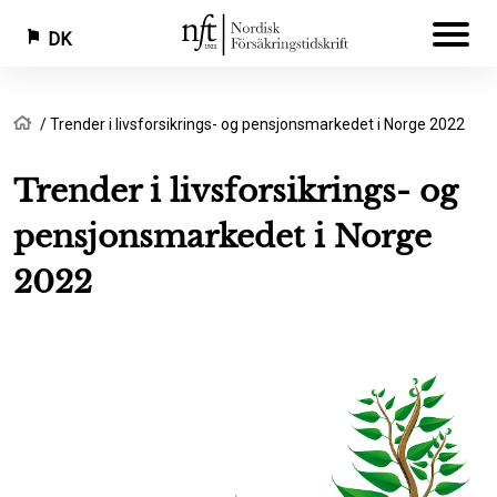
DK
Gå
Brødkrumme
Hjem
Trender i livsforsikrings- og pensjonsmarkedet i Norge 2022
til
hovedindhold
Trender i livsforsikrings- og
pensjonsmarkedet i Norge
2022