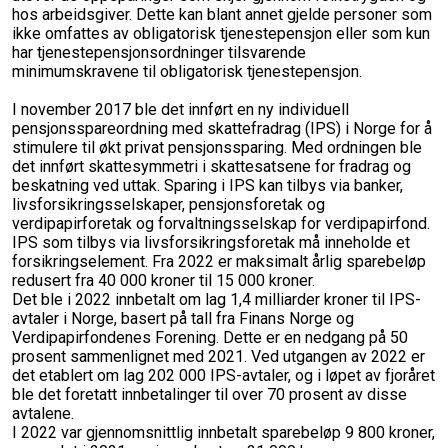
hos arbeidsgiver. Dette kan blant annet gjelde personer som
ikke omfattes av obligatorisk tjenestepensjon eller som kun
har tjenestepensjonsordninger tilsvarende
minimumskravene til obligatorisk tjenestepensjon.
I november 2017 ble det innført en ny individuell
pensjonsspareordning med skattefradrag (IPS) i Norge for å
stimulere til økt privat pensjonssparing. Med ordningen ble
det innført skattesymmetri i skattesatsene for fradrag og
beskatning ved uttak. Sparing i IPS kan tilbys via banker,
livsforsikringsselskaper, pensjonsforetak og
verdipapirforetak og forvaltningsselskap for verdipapirfond.
IPS som tilbys via livsforsikringsforetak må inneholde et
forsikringselement. Fra 2022 er maksimalt årlig sparebeløp
redusert fra 40 000 kroner til 15 000 kroner.
Det ble i 2022 innbetalt om lag 1,4 milliarder kroner til IPS-
avtaler i Norge, basert på tall fra Finans Norge og
Verdipapirfondenes Forening. Dette er en nedgang på 50
prosent sammenlignet med 2021. Ved utgangen av 2022 er
det etablert om lag 202 000 IPS-avtaler, og i løpet av fjoråret
ble det foretatt innbetalinger til over 70 prosent av disse
avtalene.
I 2022 var gjennomsnittlig innbetalt sparebeløp 9 800 kroner,