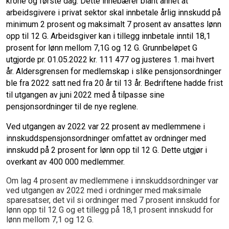
krone og første dag. Dette innebærer blant annet at
arbeidsgivere i privat sektor skal innbetale årlig innskudd på
minimum 2 prosent og maksimalt 7 prosent av ansattes lønn
opp til 12 G. Arbeidsgiver kan i tillegg innbetale inntil 18,1
prosent for lønn mellom 7,1G og 12 G. Grunnbeløpet G
utgjorde pr. 01.05.2022 kr. 111 477 og justeres 1. mai hvert
år. Aldersgrensen for medlemskap i slike pensjonsordninger
ble fra 2022 satt ned fra 20 år til 13 år. Bedriftene hadde frist
til utgangen av juni 2022 med å tilpasse sine
pensjonsordninger til de nye reglene.
Ved utgangen av 2022 var 22 prosent av medlemmene i
innskuddspensjonsordninger omfattet av ordninger med
innskudd på 2 prosent for lønn opp til 12 G. Dette utgjør i
overkant av 400 000 medlemmer.
Om lag 4 prosent av medlemmene i innskuddsordninger var
ved utgangen av 2022 med i ordninger med maksimale
sparesatser, det vil si ordninger med 7 prosent innskudd for
lønn opp til 12 G og et tillegg på 18,1 prosent innskudd for
lønn mellom 7,1 og 12 G.