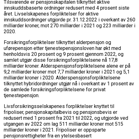
Tilsvarende er pensjonskapitalen tilknyttet aktive
innskuddsbaserte ordninger redusert med 4 prosent siste
året. Livselskapenes forpliktelser for aktive
innskuddsordninger utgjorde pr. 31.12.2022 i overkant av 260
milliarder kroner, mot 270 milliarder i 2021 og 223 milliarder i
2020.
Forsikringsforpliktelser tilknyttet alderpensjon og
uførepensjon etter tjenestepensjonsloven har økt med
henholdsvis 20 prosent og 9 prosent gjennom 2022, og
samlet utgjør disse forsikringsforpliktelsene nå 17,8
milliarder kroner. Alderspensjonsforpliktelsene alene er på
9,2 milliarder kroner mot 7,7 milliarder kroner i 2021 og 5,1
milliarder kroner i 2020. Alderspensjonsforpliktelsene
tilknyttet hybridordninger utgjør nå i overkant av 1 prosent av
de samlede forsikringsforpliktelsene for privat
tjenestepensjon.
Livsforsikringsselskapenes forpliktelser knyttet til
fripoliser, pensjonskapitalbevis og pensjonsbevis er
redusert med 1 prosent fra 2021 til 2022, og utgjorde ved
utgangen av 2022 om lag 511 milliarder kroner mot 515
milliarder kroner i 2021. Fripoliser er oppsparte
pensjonsrettigheter fra en ytelsesbasert