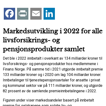
F
P
E
L
a
r
m
i
Markedsutvikling i 2022 for alle
c
i
a
n
livsforsikrings- og
e
n
i
k
pensjonsprodukter samlet
Det ble i 2022 innbetalt i overkant av 134 milliarder kroner til
b
t
l
e
livsforsikrings- og pensjonsprodukter hos medlemmene i
Finans Norge. På samme tid i 2021 utgjorde innbetalt premie
o
d
133 milliarder kroner og i 2020 om lag 104 milliarder kroner.
Innbetalinger til tjenestepensjonsavtaler for ansatte i privat
o
I
og kommunal sektor var på 111 milliarder kroner, og utgjorde
82 prosent av de samlende premieinnbetalingene i 2022.
k
n
Figuren under viser markedsandeler basert på innbetalt
premie for selskapene som solgte liv- og