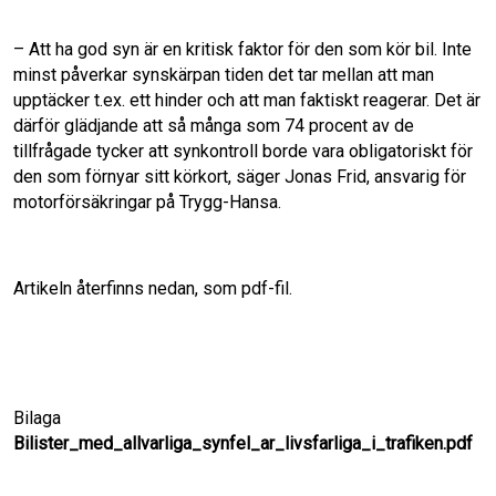
o
d
– Att ha god syn är en kritisk faktor för den som kör bil. Inte
o
I
minst påverkar synskärpan tiden det tar mellan att man
upptäcker t.ex. ett hinder och att man faktiskt reagerar. Det är
k
n
därför glädjande att så många som 74 procent av de
tillfrågade tycker att synkontroll borde vara obligatoriskt för
den som förnyar sitt körkort, säger Jonas Frid, ansvarig för
motorförsäkringar på Trygg-Hansa.
Artikeln återfinns nedan, som pdf-fil.
Bilaga
Bilister_med_allvarliga_synfel_ar_livsfarliga_i_trafiken.pdf