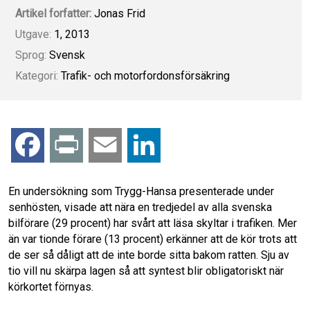
Artikel forfatter:
Jonas Frid
Utgave:
1, 2013
Sprog:
Svensk
Kategori:
Trafik- och motorfordonsförsäkring
F
P
E
L
a
r
m
i
En undersökning som Trygg-Hansa presenterade under
senhösten, visade att nära en tredjedel av alla svenska
c
i
a
n
bilförare (29 procent) har svårt att läsa skyltar i trafiken. Mer
än var tionde förare (13 procent) erkänner att de kör trots att
e
n
i
k
de ser så dåligt att de inte borde sitta bakom ratten. Sju av
tio vill nu skärpa lagen så att syntest blir obligatoriskt när
b
t
l
e
körkortet förnyas.