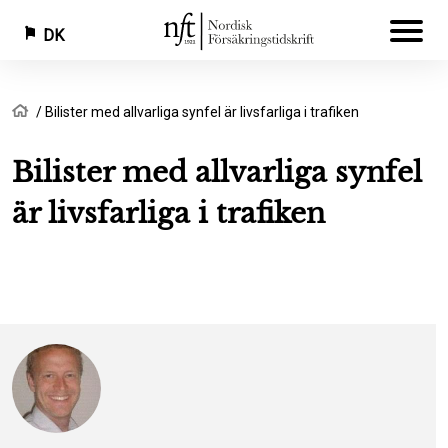
DK
Gå
Brødkrumme
Hjem
Bilister med allvarliga synfel är livsfarliga i trafiken
til
hovedindhold
Bilister med allvarliga synfel
är livsfarliga i trafiken