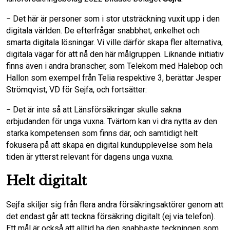
− Det här är personer som i stor utsträckning vuxit upp i den
k
n
digitala världen. De efterfrågar snabbhet, enkelhet och
smarta digitala lösningar. Vi ville därför skapa fler alternativa,
digitala vägar för att nå den här målgruppen. Liknande initiativ
finns även i andra branscher, som Telekom med Halebop och
Hallon som exempel från Telia respektive 3, berättar Jesper
Strömqvist, VD för Sejfa, och fortsätter:
− Det är inte så att Länsförsäkringar skulle sakna
erbjudanden för unga vuxna. Tvärtom kan vi dra nytta av den
starka kompetensen som finns där, och samtidigt helt
fokusera på att skapa en digital kundupplevelse som hela
tiden är ytterst relevant för dagens unga vuxna.
Helt digitalt
Sejfa skiljer sig från flera andra försäkringsaktörer genom att
det endast går att teckna försäkring digitalt (ej via telefon).
Ett mål är också att alltid ha den snabbaste teckningen som