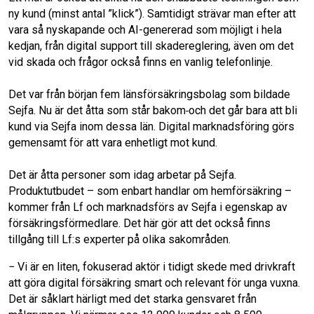
ny kund (minst antal ”klick”). Samtidigt strävar man efter att
vara så nyskapande och AI-genererad som möjligt i hela
kedjan, från digital support till skadereglering, även om det
vid skada och frågor också finns en vanlig telefonlinje.
Det var från början fem länsförsäkringsbolag som bildade
Sejfa. Nu är det åtta som står bakom
och det går bara att bli
kund via Sejfa inom dessa län. Digital marknadsföring görs
gemensamt för att vara enhetligt mot kund.
Det är åtta personer som idag arbetar på Sejfa.
Produktutbudet – som enbart handlar om hemförsäkring –
kommer från Lf och marknadsförs av Sejfa i egenskap av
försäkringsförmedlare. Det här gör att det också finns
tillgång till Lf:s experter på olika sakområden.
− Vi är en liten, fokuserad aktör i tidigt skede med drivkraft
att göra digital försäkring smart och relevant för unga vuxna.
Det är såklart härligt med det starka gensvaret från