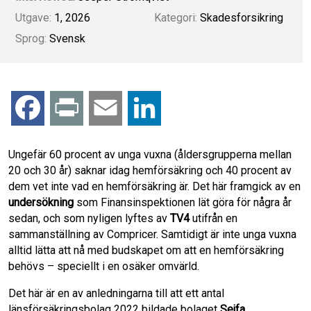
Utgave:
1, 2026
Kategori:
Skadesforsikring
Sprog:
Svensk
F
P
E
L
a
r
m
i
Ungefär 60 procent av unga vuxna (åldersgrupperna mellan
20 och 30 år) saknar idag hemförsäkring och 40 procent av
c
i
a
n
dem vet inte vad en hemförsäkring är. Det här framgick av en
undersökning
som Finansinspektionen lät göra för några år
e
n
i
k
sedan, och som nyligen lyftes av
TV4
utifrån en
sammanställning av Compricer. Samtidigt är inte unga vuxna
b
t
l
e
alltid lätta att nå med budskapet om att en hemförsäkring
behövs – speciellt i en osäker omvärld.
o
d
Det här är en av anledningarna till att ett antal
o
I
länsförsäkringsbolag 2022 bildade bolaget
Sejfa
.