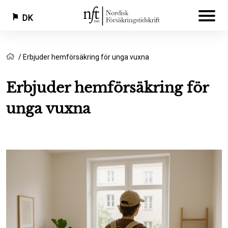
DK
Gå
Brødkrumme
Hjem
Erbjuder hemförsäkring för unga vuxna
til
hovedindhold
Erbjuder hemförsäkring för
unga vuxna