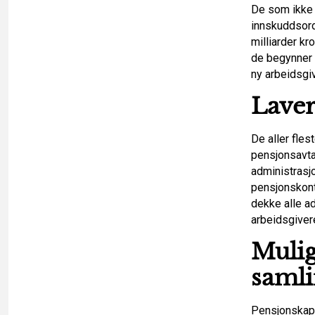
De som ikke 
innskuddsordn
milliarder k
de begynner 
ny arbeidsgive
Laver
De aller fle
pensjonsavta
administrasj
pensjonskont
dekke alle a
arbeidsgivere
Mulig
saml
Pensjonskapit