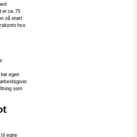
med
 er ca. 75
en så snart
onskonto hos
e
 har egen
 arbeidsgiver
altning som
ot
 til egne