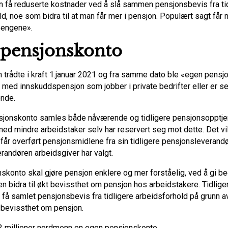
man få reduserte kostnader ved å slå sammen pensjonsbevis fra ti
d, noe som bidra til at man får mer i pensjon. Populært sagt får
pengene».
 pensjonskonto
 trådte i kraft 1.januar 2021 og fra samme dato ble «egen pens
e med innskuddspensjon som jobber i private bedrifter eller er s
nde.
jonskonto samles både nåværende og tidligere pensjonsopptje
ed mindre arbeidstaker selv har reservert seg mot dette. Det vil
får overført pensjonsmidlene fra sin tidligere pensjonsleverandør
randøren arbeidsgiver har valgt.
konto skal gjøre pensjon enklere og mer forståelig, ved å gi bed
en bidra til økt bevissthet om pensjon hos arbeidstakere. Tidlige
få samlet pensjonsbevis fra tidligere arbeidsforhold på grunn av
bevissthet om pensjon.
. 2 millioner nordmenn en egen pensjonskonto.