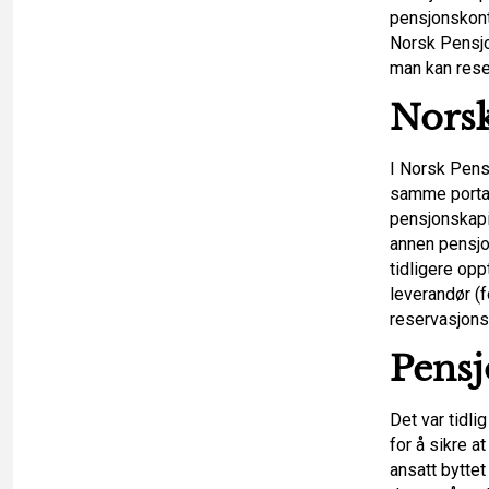
pensjonskont
Norsk Pensjo
man kan rese
Nors
I Norsk Pensj
samme porta
pensjonskapit
annen pensjon
tidligere op
leverandør (f
reservasjons
Pensj
Det var tidli
for å sikre a
ansatt bytte