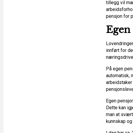
tillegg vil 
I
arbeidsforhol
pensjon for 
n
Egen
Lovendringen
innført for d
næringsdrive
På egen pens
automatisk, m
arbeidstaker 
pensjonsleve
Egen pensjons
Dette kan igj
man at svært 
kunnskap og 
I dag har ca