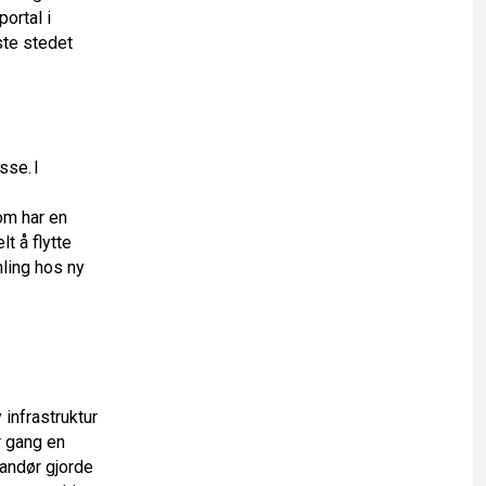
ortal i
ste stedet
sse. I
om har en
t å flytte
mling hos ny
 infrastruktur
r gang en
randør gjorde