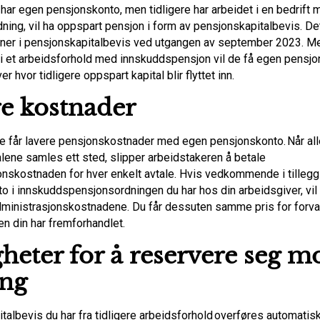
har egen pensjonskonto, men tidligere har arbeidet i en bedrift 
ing, vil ha oppspart pensjon i form av pensjonskapitalbevis. Det
roner i pensjonskapitalbevis ved utgangen av september 2023. M
i et arbeidsforhold med innskuddspensjon vil de få egen pensj
r hvor tidligere oppspart kapital blir flyttet inn.
e kostnader
ste får lavere pensjonskostnader med egen pensjonskonto. Når all
lene samles ett sted, slipper arbeidstakeren å betale
onskostnaden for hver enkelt avtale. Hvis vedkommende i tillegg
o i innskuddspensjonsordningen du har hos din arbeidsgiver, vil
dministrasjonskostnadene. Du får dessuten samme pris for forv
n din har fremforhandlet.
heter for å reservere seg m
ing
albevis du har fra tidligere arbeidsforhold overføres automatisk