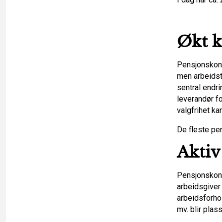
Økt 
Pensjonskont
men arbeids
sentral endri
leverandør fo
valgfrihet ka
De fleste pe
Aktiv
Pensjonskonto
arbeidsgiver 
arbeidsforho
mv. blir plass