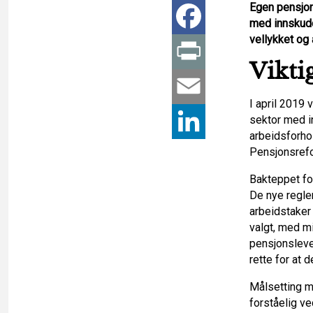
Egen pensjon
F
med innskudds
vellykket og
a
P
Vikti
c
r
E
I april 2019 
e
i
m
sektor med i
L
arbeidsforho
b
n
Pensjonsrefo
a
i
Bakteppet for
o
t
i
n
De nye regle
arbeidstaker
o
l
k
valgt, med m
pensjonsleve
k
e
rette for at 
Målsetting m
d
forståelig ve