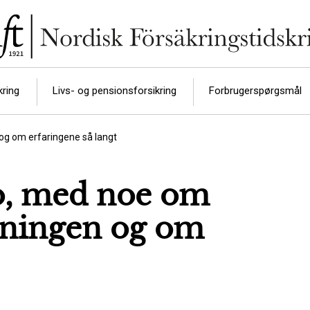
kring
Livs- og pensionsforsikring
Forbrugerspørgsmål
g om erfaringene så langt
o, med noe om
dningen og om