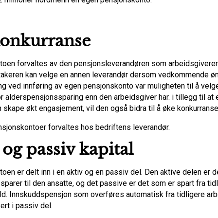
konkurranse
oen forvaltes av den pensjonsleverandøren som arbeidsgiveren 
takeren kan velge en annen leverandør dersom vedkommende øn
ng ved innføring av egen pensjonskonto var muligheten til å velg
r alderspensjonssparing enn den arbeidsgiver har. i tillegg til at 
n skape økt engasjement, vil den også bidra til å øke konkurrans
nsjonskontoer forvaltes hos bedriftens leverandør.
 og passiv kapital
en er delt inn i en aktiv og en passiv del. Den aktive delen er d
sparer til den ansatte, og det passive er det som er spart fra tid
ld. Innskuddspensjon som overføres automatisk fra tidligere ar
ert i passiv del.