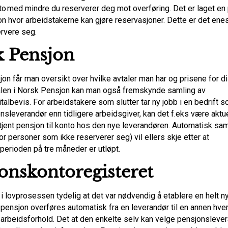
o med mindre du reserverer deg mot overføring. Det er laget en p
n hvor arbeidstakerne kan gjøre reservasjoner. Dette er det ene
rvere seg.
k Pensjon
on får man oversikt over hvilke avtaler man har og prisene for di
len i Norsk Pensjon kan man også fremskynde samling av
albevis. For arbeidstakere som slutter tar ny jobb i en bedrift s
sleverandør enn tidligere arbeidsgiver, kan det f.eks være aktuel
ptjent pensjon til konto hos den nye leverandøren. Automatisk sa
or personer som ikke reserverer seg) vil ellers skje etter at
perioden på tre måneder er utløpt.
onskontoregisteret
g i lovprosessen tydelig at det var nødvendig å etablere en helt ny
t pensjon overføres automatisk fra en leverandør til en annen hve
t arbeidsforhold. Det at den enkelte selv kan velge pensjonsleve