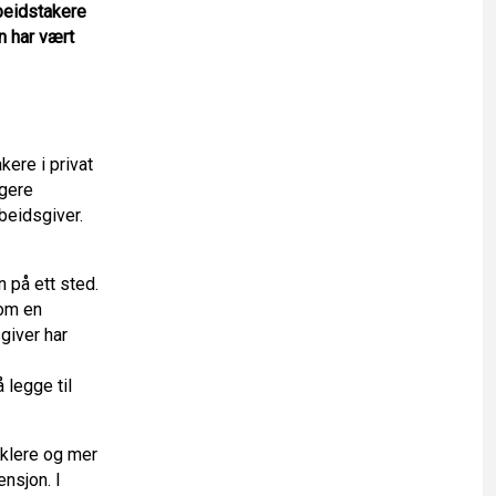
beidstakere
n har vært
kere i privat
igere
beidsgiver.
 på ett sted.
som en
giver har
 legge til
nklere og mer
nsjon. I