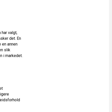
har valgt,
sker det. En
e en annen
en slik
en i markedet.
et
ligere
beidsforhold