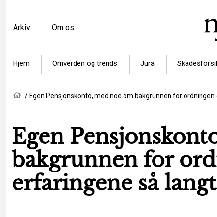
Gå
til
Top
Arkiv
Om os
hovedindhold
menu
Article
Hjem
Omverden og trends
Jura
Skadesforsi
categories
Brødkrumme
Hjem
Egen Pensjonskonto, med noe om bakgrunnen for ordningen o
Egen Pensjonskont
bakgrunnen for or
erfaringene så langt