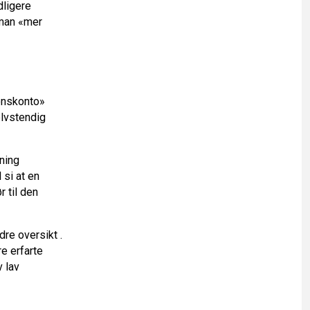
dligere
 man «mer
jonskonto»
elvstendig
ning
 si at en
 til den
re oversikt .
re erfarte
 lav