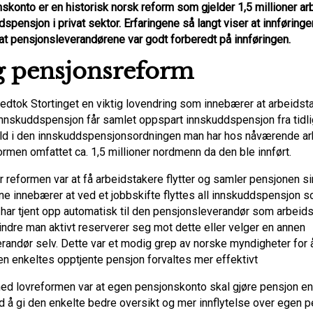
skonto er en historisk norsk reform som gjelder 1,5 millioner ar
pensjon i privat sektor. Erfaringene så langt viser at innføringe
 at pensjonsleverandørene var godt forberedt på innføringen.
g pensjonsreform
vedtok Stortinget en viktig lovendring som innebærer at arbeidsta
nnskuddspensjon får samlet oppspart innskuddspensjon fra tidl
ld i den innskuddspensjonsordningen man har hos nåværende ar
rmen omfattet ca. 1,5 millioner nordmenn da den ble innført.
 reformen var at få arbeidstakere flytter og samler pensjonen sin
ne innebærer at ved et jobbskifte flyttes all innskuddspensjon 
 har tjent opp automatisk til den pensjonsleverandør som arbeids
indre man aktivt reserverer seg mot dette eller velger en annen
randør selv. Dette var et modig grep av norske myndigheter for å
den enkeltes opptjente pensjon forvaltes mer effektivt
ed lovreformen var at egen pensjonskonto skal gjøre pensjon e
d å gi den enkelte bedre oversikt og mer innflytelse over egen pe