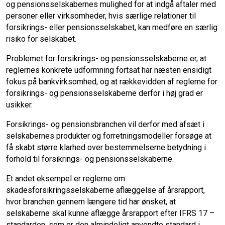
og pensionsselskabernes mulighed for at indgå aftaler med
personer eller virksomheder, hvis særlige relationer til
forsikrings- eller pensionsselskabet, kan medføre en særlig
risiko for selskabet.
Problemet for forsikrings- og pensionsselskaberne er, at
reglernes konkrete udformning fortsat har næsten ensidigt
fokus på bankvirksomhed, og at rækkevidden af reglerne for
forsikrings- og pensionsselskaberne derfor i høj grad er
usikker.
Forsikrings- og pensionsbranchen vil derfor med afsæt i
selskabernes produkter og forretningsmodeller forsøge at
få skabt større klarhed over bestemmelserne betydning i
forhold til forsikrings- og pensionsselskaberne.
Et andet eksempel er reglerne om
skadesforsikringsselskaberne aflæggelse af årsrapport,
hvor branchen gennem længere tid har ønsket, at
selskaberne skal kunne aflægge årsrapport efter IFRS 17 –
standarden, som er den almindeligt anvendte standard i