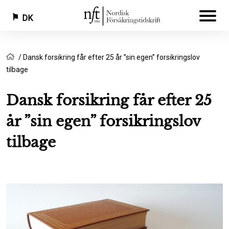
DK
Gå
Brødkrumme
Hjem
Dansk forsikring får efter 25 år ”sin egen” forsikringslov
til
tilbage
hovedindhold
Dansk forsikring får efter 25
år ”sin egen” forsikringslov
tilbage