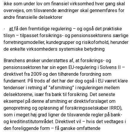
ikke som under lov om finansiel virksomhed hver gang skal
overvejes, om tilsvarende ændringer skal gennemføres for
andre finansielle delsektorer
at
få den fremtidige regulering – og også det praktiske
·
tilsyn – tilpasset forsikrings- og pensionssektorens særlige
forretningsmodeller, kundegrupper og risikoforhold, herunder
de enkelte virksomheders systemiske betydning
Branchens ønsker understøttes af, at forsikrings- og
pensionssektoren har sin egen EU-regulering i Solvens II –
direktivet fra 2009 og den tilhørende forordning som
fundament. På trods af det har der dog også i EU været klare
tendenser i retning af ”afsmitning” i reguleringen mellem
delsektorerne, især fra bank til forsikring. Det seneste
eksempel på denne afsmitning er direktivforslaget om
genopretning og opløsning af forsikringsselskaber IRRD),
som i meget høj grad ligner de tilsvarende regler på bank-
og kreditinstitutområdet. Direktivet vil – hvis det vedtages i
den foreliggende form – få ganske omfattende