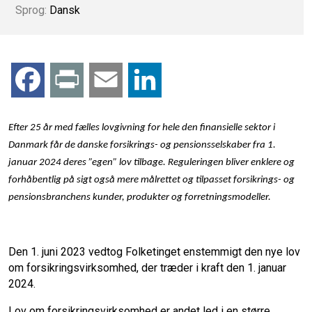
Sprog:
Dansk
F
P
E
L
a
r
m
i
Efter 25 år med fælles lovgivning for hele den finansielle sektor i
c
i
a
n
Danmark får de danske forsikrings- og pensionsselskaber fra 1.
januar 2024 deres ”egen” lov tilbage. Reguleringen bliver enklere og
e
n
i
k
forhåbentlig på sigt også mere målrettet og tilpasset forsikrings- og
pensionsbranchens kunder, produkter og forretningsmodeller.
b
t
l
e
o
d
Den 1. juni 2023 vedtog Folketinget enstemmigt den nye lov
om forsikringsvirksomhed, der træder i kraft den 1. januar
o
I
2024.
Lov om forsikringsvirksomhed er andet led i en større