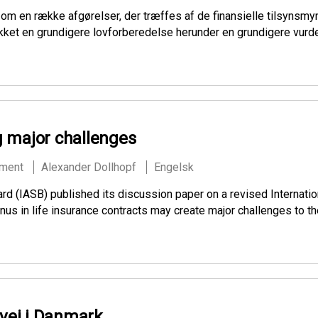
 om en række afgørelser, der træffes af de finansielle tilsynsm
ket en grundigere lovforberedelse herunder en grundigere vurder
g major challenges
ement
Alexander Dollhopf
Engelsk
rd (IASB) published its discussion paper on a revised Internatio
us in life insurance contracts may create major challenges to th
 vej i Danmark