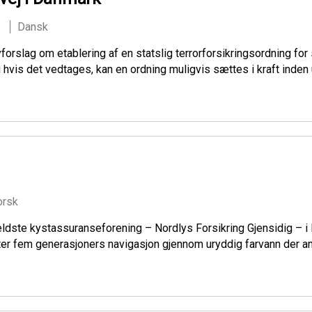
Dansk
forslag om etablering af en statslig terrorforsikringsordning for
hvis det vedtages, kan en ordning muligvis sættes i kraft inden
orsk
ldste kystassuranseforening – Nordlys Forsikring Gjensidig – i B
tter fem generasjoners navigasjon gjennom uryddig farvann der a