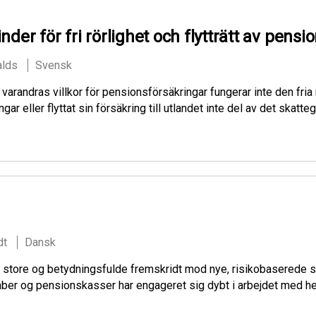
nder för fri rörlighet och flytträtt av pen
alds
Svensk
randras villkor för pensionsförsäkringar fungerar inte den fria r
r eller flyttat sin försäkring till utlandet inte del av det skatt
dt
Dansk
et store og betydningsfulde fremskridt mod nye, risikobaserede 
er og pensionskasser har engageret sig dybt i arbejdet med hen