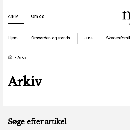
Gå
til
Top
Arkiv
Om os
hovedindhold
menu
Article
Hjem
Omverden og trends
Jura
Skadesforsi
categories
Brødkrumme
Hjem
Arkiv
Arkiv
Søge efter artikel