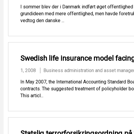
I sommer blev der i Danmark indført øget offentlighed
grundideen med mere offentlighed, men havde foretruk
vedtog den danske ...
Swedish life insurance model facin
1, 2008
Business administration and asset manag
In May 2007, the International Accounting Standard Boa
contracts. The suggested treatment of policyholder bon
This articl...
Statslig terrorforsikringsordning på