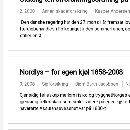
2, 2008
Annen skadeforsikring
Kasper Andersen
Den danske regering har den 27. marts i år fremsat lov
færdigbehandles i Folketinget inden sommerferien, og 
stiller en ø...
Nordlys – for egen kjøl 1858-2008
3, 2008
Sjøforsikring
Bjørn Barth Jacobsen
N
Gjensidig felleskap mellom risiko og trygghetNorges e
gjensidig fellesskap som seiler videre på egen kjøl e
havarerte.Assuransevesenet var på 1800-t...