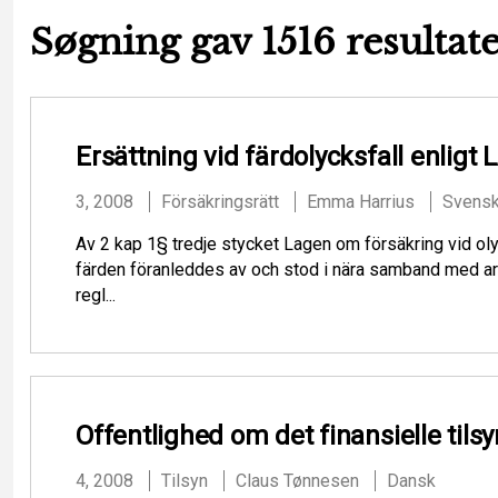
Søgning gav 1516 resultate
Ersättning vid färdolycksfall enligt 
3, 2008
Försäkringsrätt
Emma Harrius
Svens
Av 2 kap 1§ tredje stycket Lagen om försäkring vid olyck
färden föranleddes av och stod i nära samband med arb
regl...
Offentlighed om det finansielle tils
4, 2008
Tilsyn
Claus Tønnesen
Dansk