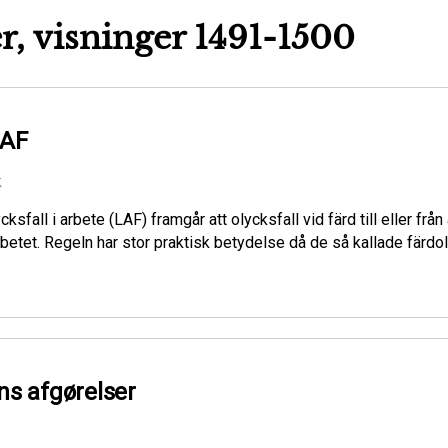
r, visninger 1491-1500
LAF
k
sfall i arbete (LAF) framgår att olycksfall vid färd till eller frå
etet. Regeln har stor praktisk betydelse då de så kallade färd
yns afgørelser