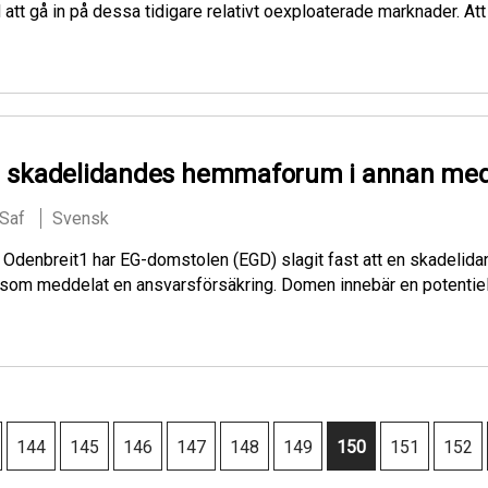
tt gå in på dessa tidigare relativt oexploaterade marknader. At
vid skadelidandes hemmaforum i annan me
 Saf
Svensk
nbreit1 har EG-domstolen (EGD) slagit fast att en skadelidand
om meddelat en ansvarsförsäkring. Domen innebär en potentiell
Side
144
Side
145
Side
146
Side
147
Side
148
Side
149
Nuværende
150
Side
151
Side
152
side