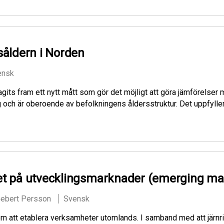
såldern i Norden
ensk
its fram ett nytt mått som gör det möjligt att göra jämförelser m
 och är oberoende av befolkningens åldersstruktur. Det uppfyller
et på utvecklingsmarknader (emerging ma
Gebert Persson
Svensk
 att etablera verksamheter utomlands. I samband med att järnridån