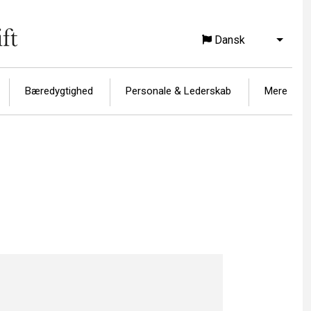
Dansk
Vis yd
Bæredygtighed
Personale & Lederskab
Mere