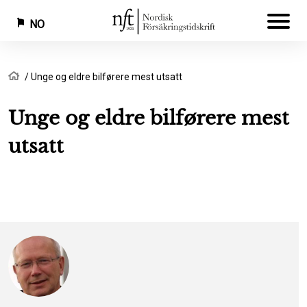
NO
Hopp
Navigasjonssti
Hjem
Unge og eldre bilførere mest utsatt
til
hovedinnhold
Unge og eldre bilførere mest
utsatt