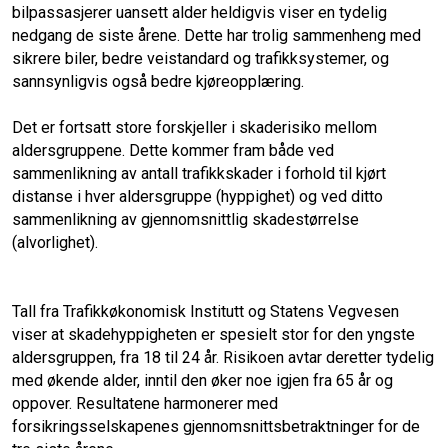
o
d
bilpassasjerer uansett alder heldigvis viser en tydelig
nedgang de siste årene. Dette har trolig sammenheng med
o
I
sikrere biler, bedre veistandard og trafikksystemer, og
sannsynligvis også bedre kjøreopplæring.
k
n
Det er fortsatt store forskjeller i skaderisiko mellom
aldersgruppene. Dette kommer fram både ved
sammenlikning av antall trafikkskader i forhold til kjørt
distanse i hver aldersgruppe (hyppighet) og ved ditto
sammenlikning av gjennomsnittlig skadestørrelse
(alvorlighet).
Tall fra Trafikkøkonomisk Institutt og Statens Vegvesen
viser at skadehyppigheten er spesielt stor for den yngste
aldersgruppen, fra 18 til 24 år. Risikoen avtar deretter tydelig
med økende alder, inntil den øker noe igjen fra 65 år og
oppover. Resultatene harmonerer med
forsikringsselskapenes gjennomsnittsbetraktninger for de