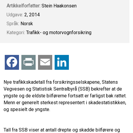
Artikkelforfatter:
Stein Haakonsen
Udgave:
2, 2014
Språk:
Norsk
Kategori:
Trafikk- og motorvognforsikring
F
P
E
L
a
r
m
i
Nye trafikkskadetall fra forsikringsselskapene, Statens
Vegvesen og Statistisk Sentralbyrå (SSB) bekrefter at de
c
i
a
n
yngste og de eldste bilførerne fortsatt er farligst bak rattet.
Menn er generelt sterkest representert i skadestatistikken,
e
n
i
k
og spesielt de yngste.
b
t
l
e
Tall fra SSB viser at antall drepte og skadde bilførere og