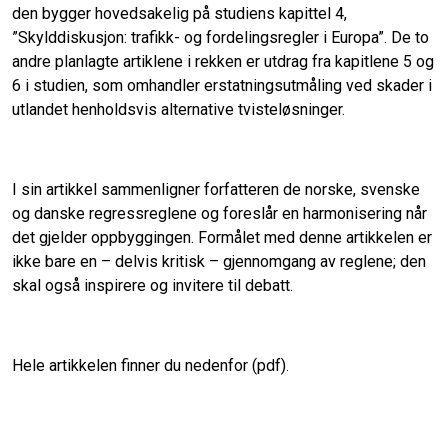
den bygger hovedsakelig på studiens kapittel 4,
b
t
l
e
”Skylddiskusjon: trafikk- og fordelingsregler i Europa”. De to
andre planlagte artiklene i rekken er utdrag fra kapitlene 5 og
o
d
6 i studien, som omhandler erstatningsutmåling ved skader i
utlandet henholdsvis alternative tvisteløsninger.
o
I
k
n
I sin artikkel sammenligner forfatteren de norske, svenske
og danske regressreglene og foreslår en harmonisering når
det gjelder oppbyggingen. Formålet med denne artikkelen er
ikke bare en – delvis kritisk – gjennomgang av reglene; den
skal også inspirere og invitere til debatt.
Hele artikkelen finner du nedenfor (pdf)
.