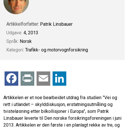
Artikkelforfatter:
Patrik Linsbauer
Udgave:
4, 2013
Språk:
Norsk
Kategori:
Trafikk- og motorvognforsikring
F
P
E
L
a
r
m
i
Artikkelen er et noe bearbeidet utdrag fra studien ”Vei og
rett i utlandet – skylddiskusjon, erstatningsutmåling og
c
i
a
n
tvisteløsning etter bilkollisjoner i Europa”, som Patrik
Linsbauer leverte til Den norske forsikringsforeningen i juni
e
n
i
k
2013. Artikkelen er den første i en planlagt rekke av tre, og