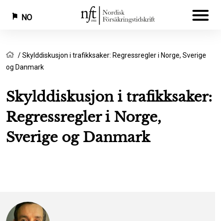
NO
Hopp
Navigasjonssti
Hjem
Skylddiskusjon i trafikksaker: Regressregler i Norge, Sverige
til
og Danmark
hovedinnhold
Skylddiskusjon i trafikksaker:
Regressregler i Norge,
Sverige og Danmark