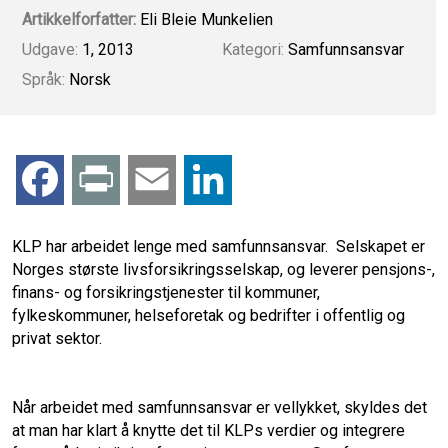
Artikkelforfatter:
Eli Bleie Munkelien
Udgave:
1, 2013
Kategori:
Samfunnsansvar
Språk:
Norsk
F
P
E
L
a
r
m
i
KLP har arbeidet lenge med samfunnsansvar. Selskapet er
Norges største livsforsikringsselskap, og leverer pensjons-,
c
i
a
n
finans- og forsikringstjenester til kommuner,
fylkeskommuner, helseforetak og bedrifter i offentlig og
e
n
i
k
privat sektor.
b
t
l
e
Når arbeidet med samfunnsansvar er vellykket, skyldes det
o
d
at man har klart å knytte det til KLPs verdier og integrere