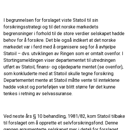
I begrunnelsen for forslaget viste Statoil til sin
forsikringsstrategi og til det norske markedets
begrensninger i forhold til de store verdier selskapet hadde
behov for å forsikre. Det ble også indikert at det norske
markedet var i ferd med å organisere seg for å avhjelpe
Statoil – dvs. utviklingen av Ringen som er omtalt ovenfor. I
Stortingsmeldingen viser departementet til utredningen
utført av Statoil, finans- og oljedeparte mentet (se ovenfor),
som konkluderte med at Statoil skulle tegne forsikring.
Departementet mente at Statoil måtte vente til inntektene
hadde vokst og porteføljen var blitt større før det kunne
tenkes i retning av selvassuranse.
Ved neste års § 10 behandling, 1981/82, kom Statoil tilbake
til forslaget om å opprette et selvforsikringsfond. Denne
gangen argumenterte selskapet mer i detalj for forslaget.