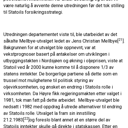
være naturlig å avvente denne utredningen før det tok stilling
til Statoils forsikringsstrategi.
Utredningen departementet viste til, ble utarbeidet av det
21
såkalte Mellbye-utvalget ledet av Jens Christian Mellbye[
].
Bakgrunnen for at utvalget ble oppnevnt, var at
vekstprognoser basert på antakelser om utviklingen i
utbyggingstakten i Nordsjøen og økning i oljeprisen, viste at
Statoil ved år 2000 kunne komme til å disponere 1/3 av
statens inntekter. De borgerlige partiene så dette som en
trussel mot mulighetene til politisk styring av
oljevirksomheten, og ønsket en endring i Statoils rolle i
virksomheten. Da Høyre fikk regjeringsmakten etter valget i
1981, tok man fatt på dette arbeidet. Mellbye-utvalget ble
nedsatt i 1982 med oppdrag å utrede alternativer til endring
av Statoils rolle. Utvalget la fram sin innstilling
22
21.2.1983[
]og foreslo blant annet at en større del av
Statoils inntekter skulle gå direkte i statskassen. Etter en