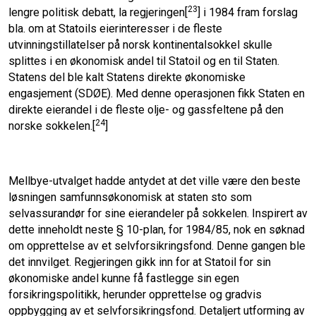
23
lengre politisk debatt, la regjeringen[
] i 1984 fram forslag
bla. om at Statoils eierinteresser i de fleste
utvinningstillatelser på norsk kontinentalsokkel skulle
splittes i en økonomisk andel til Statoil og en til Staten.
Statens del ble kalt Statens direkte økonomiske
engasjement (SDØE). Med denne operasjonen fikk Staten en
direkte eierandel i de fleste olje- og gassfeltene på den
24
norske sokkelen.[
]
Mellbye-utvalget hadde antydet at det ville være den beste
løsningen samfunnsøkonomisk at staten sto som
selvassurandør for sine eierandeler på sokkelen. Inspirert av
dette inneholdt neste § 10-plan, for 1984/85, nok en søknad
om opprettelse av et selvforsikringsfond. Denne gangen ble
det innvilget. Regjeringen gikk inn for at Statoil for sin
økonomiske andel kunne få fastlegge sin egen
forsikringspolitikk, herunder opprettelse og gradvis
oppbygging av et selvforsikringsfond. Detaljert utforming av