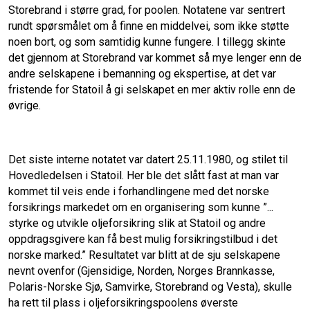
Storebrand i større grad, for poolen. Notatene var sentrert
rundt spørsmålet om å finne en middelvei, som ikke støtte
noen bort, og som samtidig kunne fungere. I tillegg skinte
det gjennom at Storebrand var kommet så mye lenger enn de
andre selskapene i bemanning og ekspertise, at det var
fristende for Statoil å gi selskapet en mer aktiv rolle enn de
øvrige.
Det siste interne notatet var datert 25.11.1980, og stilet til
Hovedledelsen i Statoil. Her ble det slått fast at man var
kommet til veis ende i forhandlingene med det norske
forsikrings markedet om en organisering som kunne ”...
styrke og utvikle oljeforsikring slik at Statoil og andre
oppdragsgivere kan få best mulig forsikringstilbud i det
norske marked.” Resultatet var blitt at de sju selskapene
nevnt ovenfor (Gjensidige, Norden, Norges Brannkasse,
Polaris-Norske Sjø, Samvirke, Storebrand og Vesta), skulle
ha rett til plass i oljeforsikringspoolens øverste