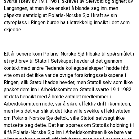
svarte i brev av 19.1.1981, skrevet av Sletvold og signert av
Langangen, at man ikke ønsket å blande seg inn, men
påpekte samtidig at Polaris-Norske Sjø i kraft av sin
styreplass i Ringen burde ha tilstrekkelig innsikt i det som
skjedde.
Ett år senere kom Polaris-Norske Sjø tilbake til spørsmålet i
et nytt brev til Statoil. Selskapet hevder at det gjennom
kontakt med andre ”ledende kollegaselskaper” hadde fått
vite om at det ikke var de øvrige forsikringsselskapene i
Ringen, slik Statoil hadde hevdet, men Statoil selv som ikke
ønsket dem inn i Arbeidskomiteen. Statoil svarte 19.1.1982
at dets hensikt med å holde antallet medlemmer i
Arbeidskomiteen nede, var å sikre effektiv drift i komiteen,
men hvis det var slik at det ikke ville svekke effektiviteten
om Polaris-Norske Sjø deltok, ville Statoil selvsagt ikke
motsette seg dette. Det kan spørres om Statoils holdning til
å få Polaris-Norske Sjø inn i Arbeidskomiteen ikke bare var