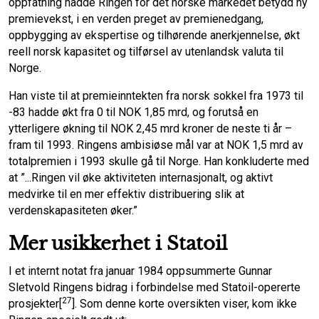
oppfatning hadde Ringen for det norske markedet betydd ny
premievekst, i en verden preget av premienedgang,
oppbygging av ekspertise og tilhørende anerkjennelse, økt
reell norsk kapasitet og tilførsel av utenlandsk valuta til
Norge.
Han viste til at premieinntekten fra norsk sokkel fra 1973 til
-83 hadde økt fra 0 til NOK 1,85 mrd, og forutså en
ytterligere økning til NOK 2,45 mrd kroner de neste ti år –
fram til 1993. Ringens ambisiøse mål var at NOK 1,5 mrd av
totalpremien i 1993 skulle gå til Norge. Han konkluderte med
at ”...Ringen vil øke aktiviteten internasjonalt, og aktivt
medvirke til en mer effektiv distribuering slik at
verdenskapasiteten øker.”
Mer usikkerhet i Statoil
I et internt notat fra januar 1984 oppsummerte Gunnar
Sletvold Ringens bidrag i forbindelse med Statoil-opererte
27
prosjekter[
]. Som denne korte oversikten viser, kom ikke