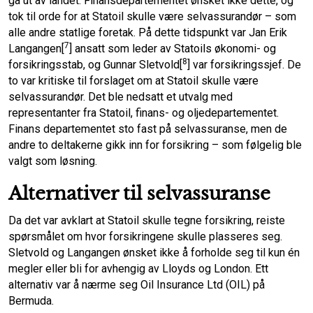
gå ut av landet. Finansdepartementet ønsket ikke dette, og
tok til orde for at Statoil skulle være selvassurandør – som
alle andre statlige foretak. På dette tidspunkt var Jan Erik
7
Langangen[
] ansatt som leder av Statoils økonomi- og
8
forsikringsstab, og Gunnar Sletvold[
] var forsikringssjef. De
to var kritiske til forslaget om at Statoil skulle være
selvassurandør. Det ble nedsatt et utvalg med
representanter fra Statoil, finans- og oljedepartementet.
Finans departementet sto fast på selvassuranse, men de
andre to deltakerne gikk inn for forsikring – som følgelig ble
valgt som løsning.
Alternativer til selvassuranse
Da det var avklart at Statoil skulle tegne forsikring, reiste
spørsmålet om hvor forsikringene skulle plasseres seg.
Sletvold og Langangen ønsket ikke å forholde seg til kun én
megler eller bli for avhengig av Lloyds og London. Ett
alternativ var å nærme seg Oil Insurance Ltd (OIL) på
Bermuda.