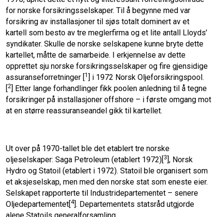
for norske forsikringsselskaper. Til å begynne med var
forsikring av installasjoner til sjøs totalt dominert av et
kartell som besto av tre meglerfirma og et lite antall Lloyds’
syndikater. Skulle de norske selskapene kunne bryte dette
kartellet, måtte de samarbeide. I erkjennelse av dette
opprettet sju norske forsikringsselskaper og fire gjensidige
1
assuranseforretninger [
] i 1972 Norsk Oljeforsikringspool.
2
[
] Etter lange forhandlinger fikk poolen anledning til å tegne
forsikringer på installasjoner offshore – i første omgang mot
at en større reassuranseandel gikk til kartellet.
Ut over på 1970-tallet ble det etablert tre norske
3
oljeselskaper: Saga Petroleum (etablert 1972)[
], Norsk
Hydro og Statoil (etablert i 1972). Statoil ble organisert som
et aksjeselskap, men med den norske stat som eneste eier.
Selskapet rapporterte til Industridepartementet – senere
4
Oljedepartementet[
]. Departementets statsråd utgjorde
alene Statoils generalforsamling.