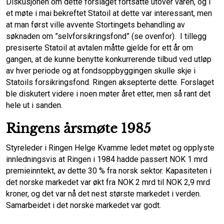
Diskusjonen om dette forslaget fortsatte utover våren, og i
et møte i mai bekreftet Statoil at dette var interessant, men
at man først ville avvente Stortingets behandling av
søknaden om ”selvforsikringsfond” (se ovenfor). I tillegg
presiserte Statoil at avtalen måtte gjelde for ett år om
gangen, at de kunne benytte konkurrerende tilbud ved utløp
av hver periode og at fondsoppbyggingen skulle skje i
Statoils forsikringsfond. Ringen aksepterte dette. Forslaget
ble diskutert videre i noen møter året etter, men så rant det
hele ut i sanden.
Ringens årsmøte 1985
Styreleder i Ringen Helge Kvamme ledet møtet og opplyste
innledningsvis at Ringen i 1984 hadde passert NOK 1 mrd
premieinntekt, av dette 30 % fra norsk sektor. Kapasiteten i
det norske markedet var økt fra NOK 2 mrd til NOK 2,9 mrd
kroner, og det var nå det nest største markedet i verden.
Samarbeidet i det norske markedet var godt.