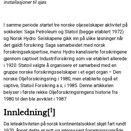
installasjoner til sjøs.
o
d
I samme periode startet tre norske oljeselskaper aktivitet på
o
I
sokkelen: Saga Petroleum og Statoil (begge etablert 1972)
og Norsk Hydro. Selskapene gikk inn på ulike løsninger når
k
n
det gjaldt forsikring: Saga samarbeidet med norsk
forsikringsekspertise, mens Hydro kanaliserte forsikringene
gjennom captivet Industriforsikring som var etablert allerede
i 1920. Statoil valgte å organisere et samarbeid med en
gruppe norske forsikringsselskaper i et eget organ – Den
norske Oljeforsikringsring i 1980, men etablerte også et
captive, Statoil Forsikring a.s, i 1985. Denne artikkelen
belyser i første rekke Oljeforsikringsringens historie fra
1980 til den ble avviklet i 1987.
1
Innledning[
]
Da leteaktiviteten på norsk kontinentalsokkel skjøt fart rundt
1970, åpnet dette et nytt og interessant forretningsområde