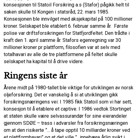
konsesjonen til Statoil Forsikring a.s (Stafor) pågikk helt til
saken skulle til Kongen i statsråd, 22. mars 1985.
Konsesjonen ble innvilget med aksjekapital på 100 millioner
kroner. Selskapet ble etablert 6. februar samme år. Første
polise var driftsforsikringen for Statfjordfeltet. Den trådte i
kraft den 1. april samme år. Stafors egenregning var 30
millioner kroner pr plattform, filosofien var at selv med
totalhavari av alle de tre plattformene på feltet skulle
selskapet ha kapital til å drive videre.
Ringens siste år
Årene midt på 1980-tallet ble viktige for utviklingen av norsk
oljeforsikring. Det er vanskelig å si at utviklingen gikk
forsikringsnæringens vei: I 1985 fikk Statoil som vi har sett,
konsesjon til å etablere et captive. I 1986 vedtok Stortinget
at staten skulle være selvassurandør for sine eierandeler
gjennom SDØE – trass i advarsler fra forsikringsnæringen
om at den risikerte ”... å tape opptil 10 milliarder kroner ved
et plattformhavari” og at det ville ”...innebære årlig svikt i