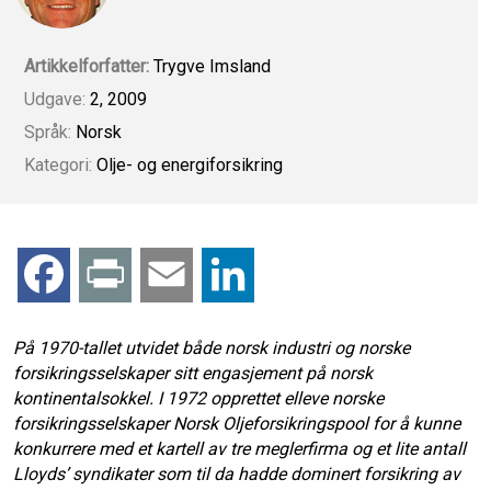
Artikkelforfatter:
Trygve Imsland
Udgave:
2, 2009
Språk:
Norsk
Kategori:
Olje- og energiforsikring
F
P
E
L
a
r
m
i
På 1970-tallet utvidet både norsk industri og norske
forsikringsselskaper sitt engasjement på norsk
c
i
a
n
kontinentalsokkel. I 1972 opprettet elleve norske
forsikringsselskaper Norsk Oljeforsikringspool for å kunne
e
n
i
k
konkurrere med et kartell av tre meglerfirma og et lite antall
Lloyds’ syndikater som til da hadde dominert forsikring av
b
t
l
e