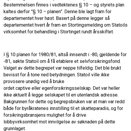
Bestemmelsen finnes i vedtektenes § 10 – og styrets plan
kaltes derfor ”§ 10 – planen”. Denne ble lagt fram for
departementet hver høst. Basert på denne legger så
departementet hvert år fram en Stortingsmelding om Statoils
virksomhet for behandling i Stortinget rundt årsskiftet.
I § 10 planen for 1980/81, altså innsendt i -80, gjeldende for
-81, søkte Statoil om å få etablere et selvforsikringsfond.
Valget av dette begrepet var neppe tilfeldig. Det ble brukt
bevisst for å tone ned betydningen. Statoil ville ikke
provosere unødig ved å bruke
ordet captive eller egenforsikrings­selskap. Det var heller
ikke aktuelt å legge selskapet til en utenlandsk adresse.
Bakgrunnen for dette og begrepsbruken var at man var redd
både for byråkratenes innstilling til et skatteparadis, og for
forsikringsbransjens mulighet for å drive
lobbyvirksomhet mot innvilgelse av søknaden på dette
grunnlaget.