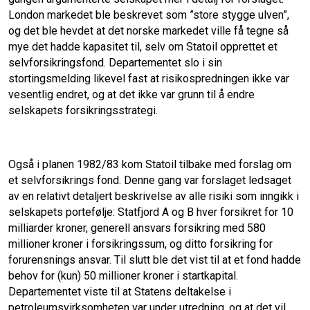
London markedet ble beskrevet som ”store stygge ulven”,
og det ble hevdet at det norske markedet ville få tegne så
mye det hadde kapasitet til, selv om Statoil opprettet et
selvforsikringsfond. Departementet slo i sin
stortingsmelding likevel fast at risikospredningen ikke var
vesentlig endret, og at det ikke var grunn til å endre
selskapets forsikringsstrategi.
Også i planen 1982/83 kom Statoil tilbake med forslag om
et selvforsikrings fond. Denne gang var forslaget ledsaget
av en relativt detaljert beskrivelse av alle risiki som inngikk i
selskapets portefølje: Statfjord A og B hver forsikret for 10
milliarder kroner, generell ansvars forsikring med 580
millioner kroner i forsikringssum, og ditto forsikring for
forurensnings ansvar. Til slutt ble det vist til at et fond hadde
behov for (kun) 50 millioner kroner i startkapital.
Departementet viste til at Statens deltakelse i
petroleumsvirksomheten var under utredning, og at det vil