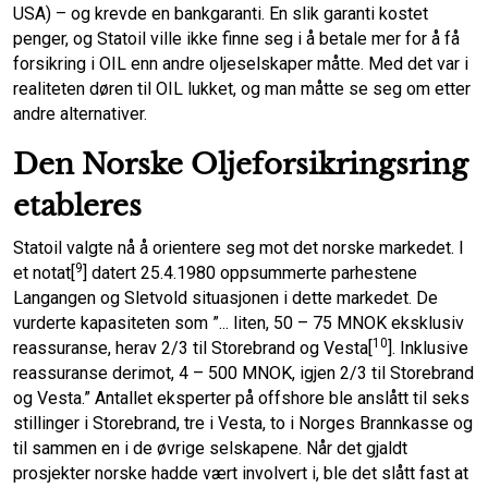
USA) – og krevde en bankgaranti. En slik garanti kostet
penger, og Statoil ville ikke finne seg i å betale mer for å få
forsikring i OIL enn andre oljeselskaper måtte. Med det var i
realiteten døren til OIL lukket, og man måtte se seg om etter
andre alternativer.
Den Norske Oljeforsikringsring
etableres
Statoil valgte nå å orientere seg mot det norske markedet. I
9
et notat[
] datert 25.4.1980 oppsummerte parhestene
Langangen og Sletvold situasjonen i dette markedet. De
vurderte kapasiteten som ”... liten, 50 – 75 MNOK eksklusiv
10
reassuranse, herav 2/3 til Storebrand og Vesta[
]. Inklusive
reassuranse derimot, 4 – 500 MNOK, igjen 2/3 til Storebrand
og Vesta.” Antallet eksperter på offshore ble anslått til seks
stillinger i Storebrand, tre i Vesta, to i Norges Brannkasse og
til sammen en i de øvrige selskapene. Når det gjaldt
prosjekter norske hadde vært involvert i, ble det slått fast at