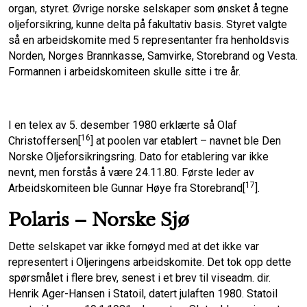
organ, styret. Øvrige norske selskaper som ønsket å tegne
oljeforsikring, kunne delta på fakultativ basis. Styret valgte
så en arbeidskomite med 5 representanter fra henholdsvis
Norden, Norges Brannkasse, Samvirke, Storebrand og Vesta.
Formannen i arbeidskomiteen skulle sitte i tre år.
I en telex av 5. desember 1980 erklærte så Olaf
16
Christoffersen[
] at poolen var etablert – navnet ble Den
Norske Oljeforsikringsring. Dato for etablering var ikke
nevnt, men forstås å være 24.11.80. Første leder av
17
Arbeidskomiteen ble Gunnar Høye fra Storebrand[
].
Polaris – Norske Sjø
Dette selskapet var ikke fornøyd med at det ikke var
representert i Oljeringens arbeidskomite. Det tok opp dette
spørsmålet i flere brev, senest i et brev til viseadm. dir.
Henrik Ager-Hansen i Statoil, datert julaften 1980. Statoil