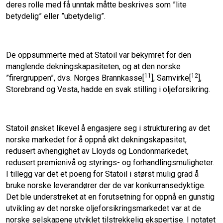
deres rolle med få unntak måtte beskrives som ”lite
betydelig” eller ”ubetydelig”.
De oppsummerte med at Statoil var bekymret for den
manglende dekningskapasiteten, og at den norske
11
12
”firergruppen”, dvs. Norges Brannkasse[
], Samvirke[
],
Storebrand og Vesta, hadde en svak stilling i oljeforsikring.
Statoil ønsket likevel å engasjere seg i strukturering av det
norske markedet for å oppnå økt dekningskapasitet,
redusert avhengighet av Lloyds og Londonmarkedet,
redusert premienivå og styrings- og forhandlingsmuligheter.
I tillegg var det et poeng for Statoil i størst mulig grad å
bruke norske leverandører der de var konkurransedyktige.
Det ble understreket at en forutsetning for oppnå en gunstig
utvikling av det norske oljeforsikringsmarkedet var at de
norske selskapene utviklet tilstrekkelig ekspertise. I notatet