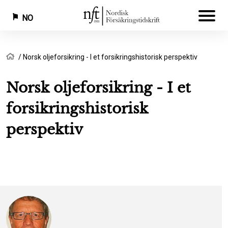
NO
Hopp
Navigasjonssti
Hjem
Norsk oljeforsikring - I et forsikringshistorisk perspektiv
til
hovedinnhold
Norsk oljeforsikring - I et
forsikringshistorisk
perspektiv