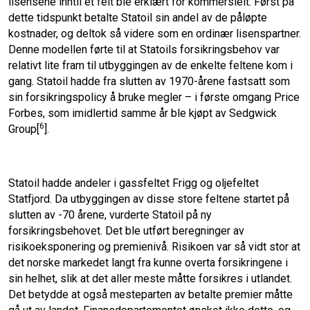
lisensene inntil et felt ble erklært for kommersielt. Først på
dette tidspunkt betalte Statoil sin andel av de påløpte
kostnader, og deltok så videre som en ordinær lisenspartner.
Denne modellen førte til at Statoils forsikringsbehov var
relativt lite fram til utbyggingen av de enkelte feltene kom i
gang. Statoil hadde fra slutten av 1970-årene fastsatt som
sin forsikringspolicy å bruke megler – i første omgang Price
Forbes, som imidlertid samme år ble kjøpt av Sedgwick
6
Group[
].
Statoil hadde andeler i gassfeltet Frigg og oljefeltet
Statfjord. Da utbyggingen av disse store feltene startet på
slutten av -70 årene, vurderte Statoil på ny
forsikringsbehovet. Det ble utført beregninger av
risikoeksponering og premienivå. Risikoen var så vidt stor at
det norske markedet langt fra kunne overta forsikringene i
sin helhet, slik at det aller meste måtte forsikres i utlandet.
Det betydde at også mesteparten av betalte premier måtte