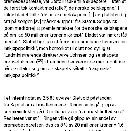
premiebesparelse, var Statoil raske til å akseptere – uten at
de først tok kontakt med (alle?) de norske selskapene.” I
følge bladet følte ”de norske selskapene [...] seg fullstendig
tatt på sengen [av] ”påske-kuppet” fra Statoil/Sedgwick
[som medførte] at premieinntekter for de norske selskapene
på om lag 60 millioner kroner gikk tapt.” Bladet var innforstått
med at ”...Statoil bør ta rent forret ningsmessige hensyn i sin
innkjøpspolitikk”, men bemerket til slutt noe syrlig at
”...administrerende direktør Arve Johnsen og selskapets
20
pressetalsmenn[
] i fremtiden bør være noe mer forsiktige
når de uttaler seg om selskapets såkalte ”nasjonale”
innkjøps politikk.”
I et internt notat av 2.5.83 avviser Sletvold påstanden
fra Kapital om at medlemmene i Ringen ville gå glipp av
premieinntekter på 60 millioner som ”nærmest helt absurd”.
Realiteten var at ”... Ringen ville gå glipp av sin andel av
premiebesparelsen, dvs ca 8 % av 20 millioner kroner = 1,6