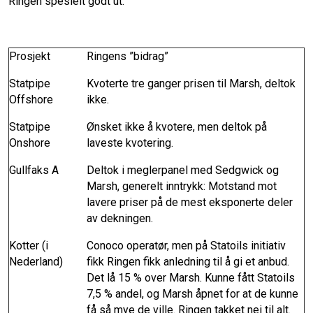
Ringen spesielt godt ut:
Prosjekt
Ringens ”bidrag”
Statpipe
Kvoterte tre ganger prisen til Marsh, deltok
Offshore
ikke.
Statpipe
Ønsket ikke å kvotere, men deltok på
Onshore
laveste kvotering.
Gullfaks A
Deltok i meglerpanel med Sedgwick og
Marsh, generelt inntrykk: Motstand mot
lavere priser på de mest eksponerte deler
av dekningen.
Kotter (i
Conoco operatør, men på Statoils initiativ
Nederland)
fikk Ringen fikk anledning til å gi et anbud.
Det lå 15 % over Marsh. Kunne fått Statoils
7,5 % andel, og Marsh åpnet for at de kunne
få så mye de ville. Ringen takket nei til alt.