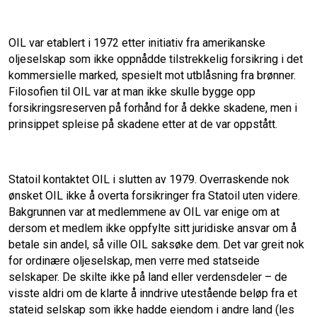
OIL var etablert i 1972 etter initiativ fra amerikanske
oljeselskap som ikke oppnådde tilstrekkelig forsikring i det
kommersielle marked, spesielt mot utblåsning fra brønner.
Filosofien til OIL var at man ikke skulle bygge opp
forsikringsreserven på forhånd for å dekke skadene, men i
prinsippet spleise på skadene etter at de var oppstått.
Statoil kontaktet OIL i slutten av 1979. Overraskende nok
ønsket OIL ikke å overta forsikringer fra Statoil uten videre.
Bakgrunnen var at medlemmene av OIL var enige om at
dersom et medlem ikke oppfylte sitt juridiske ansvar om å
betale sin andel, så ville OIL saksøke dem. Det var greit nok
for ordinære oljeselskap, men verre med statseide
selskaper. De skilte ikke på land eller verdensdeler – de
visste aldri om de klarte å inndrive utestående beløp fra et
stateid selskap som ikke hadde eiendom i andre land (les