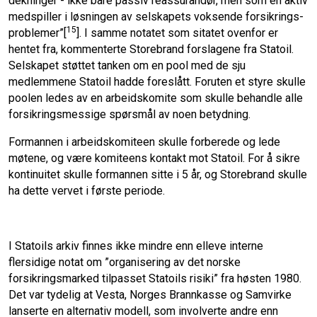
dekninger - ikke bare passiv reassurandør, men som en aktiv
medspiller i løsningen av selskapets voksende forsikrings­
15
problemer”[
]. I samme notatet som sitatet ovenfor er
hentet fra, kommenterte Storebrand forslagene fra Statoil.
Selskapet støttet tanken om en pool med de sju
medlemmene Statoil hadde foreslått. Foruten et styre skulle
poolen ledes av en arbeidskomite som skulle behandle alle
forsikringsmessige spørsmål av noen betydning.
Formannen i arbeidskomiteen skulle forberede og lede
møtene, og være komiteens kontakt mot Statoil. For å sikre
kontinuitet skulle formannen sitte i 5 år, og Storebrand skulle
ha dette vervet i første periode.
I Statoils arkiv finnes ikke mindre enn elleve interne
flersidige notat om ”organisering av det norske
forsikringsmarked tilpasset Statoils risiki” fra høsten 1980.
Det var tydelig at Vesta, Norges Brannkasse og Samvirke
lanserte en alternativ modell, som involverte andre enn