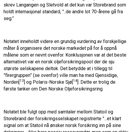
skrev Langangen og Sletvold at det kun var Storebrand som
holdt internasjonal standard, ”..de andre lot 70-årene gå fra
seg.”
Notatet inneholdt videre en grundig vurdering av forskjellige
måter å organisere det norske markedet på for å oppnå
målene som er nevnt ovenfor. Konklusjonen var at det beste
alternativet var en norsk oljeforsikringspool der de sju
største selskapene deltok. Det betydde at i tillegg til
”firergruppen” (se ovenfor) ville man ha med Gjensidige,
13
14
Norden[
] og Polaris-Norske Sjø[
]. Dette er trolig de
første tanker om Den Norske Oljeforsikringsring.
Notatet ble fulgt opp med samtaler mellom Statoil og
Storebrand der forsikringsselskapet registrerte ”...et klart
signal om at Statoil nå ønsker norsk forsikring inn på sine