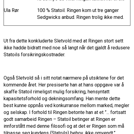
Ula Rør
100 % Statoil. Ringen kom ut tre ganger
Sedgwicks anbud. Ringen trolig ikke med.
Ut fra dette konkluderte Sletvold med at Ringen stort sett
ikke hadde bidratt med noe så langt når det gjaldt å redusere
Statoils forsikringskostnader.
Også Sletvold så i sitt notat nærmere på utsiktene for det
kommende året. Her presiserte han at hans oppgave var å
skaffe Statoil rimeligst mulig forsikring, hensyntatt
kapasitetsforhold og dekningsomfang. Han mente dette
best kunne oppnås ved konkurranse mellom marked, megler
og selskap. I forhold til Ringen betonte han at et ”... fortsatt
godt samarbeid Ringen – Statoil betinger at Ringen er
innforstått med denne filosofi og at det er Ringen som må
tilpasse seg kundens (Statoils) behov, ikke omvendt.”