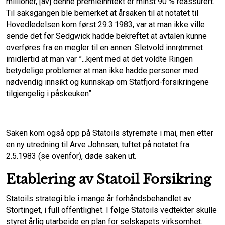
millioner, [av] denne premieinntekt er minst 90 % reassurert.”
Til saksgangen ble bemerket at årsaken til at notatet til
Hovedledelsen kom først 29.3.1983, var at man ikke ville
sende det før Sedgwick hadde bekreftet at avtalen kunne
overføres fra en megler til en annen. Sletvold innrømmet
imidlertid at man var ”...kjent med at det voldte Ringen
betydelige problemer at man ikke hadde personer med
nødvendig innsikt og kunnskap om Statfjord-forsikringene
tilgjengelig i påskeuken”.
Saken kom også opp på Statoils styremøte i mai, men etter
en ny utredning til Arve Johnsen, tuftet på notatet fra
2.5.1983 (se ovenfor), døde saken ut.
Etablering av Statoil Forsikring
Statoils strategi ble i mange år forhåndsbehandlet av
Stortinget, i full offentlighet. I følge Statoils vedtekter skulle
styret årlig utarbeide en plan for selskapets virksomhet.