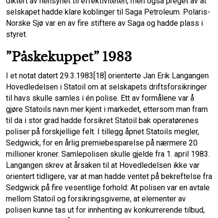
diktert av hensynet til effektiviteten, men også preget av at
selskapet hadde klare koblinger til Saga Petroleum. Polaris-
Norske Sjø var en av fire stiftere av Saga og hadde plass i
styret.
”Påskekuppet” 1983
I et notat datert 29.3.1983[18] orienterte Jan Erik Langangen
Hovedledelsen i Statoil om at selskapets driftsforsikringer
til havs skulle samles i én polise. Ett av formålene var å
gjøre Statoils navn mer kjent i markedet, ettersom man fram
til da i stor grad hadde forsikret Statoil bak operatørenes
poliser på forskjellige felt. I tillegg åpnet Statoils megler,
Sedgwick, for en årlig premiebesparelse på nærmere 20
millioner kroner. Samlepolisen skulle gjelde fra 1. april 1983.
Langangen skrev at årsaken til at Hovedledelsen ikke var
orientert tidligere, var at man hadde ventet på bekreftelse fra
Sedgwick på fire vesentlige forhold: At polisen var en avtale
mellom Statoil og forsikringsgiverne, at elementer av
polisen kunne tas ut for innhenting av konkurrerende tilbud,