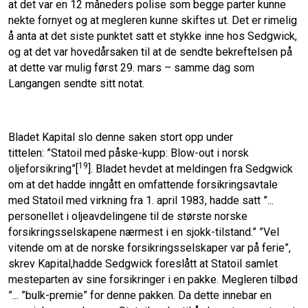
at det var en 12 måneders polise som begge parter kunne
nekte fornyet og at megleren kunne skiftes ut. Det er rimelig
å anta at det siste punktet satt et stykke inne hos Sedgwick,
og at det var hovedårsaken til at de sendte bekreftelsen på
at dette var mulig først 29. mars – samme dag som
Langangen sendte sitt notat.
Bladet Kapital slo denne saken stort opp under
tittelen: ”Statoil med påske-kupp: Blow-out i norsk
19
oljeforsikring”[
]. Bladet hevdet at meldingen fra Sedgwick
om at det hadde inngått en omfattende forsikringsavtale
med Statoil med virkning fra 1. april 1983, hadde satt ”...
personellet i oljeavdelingene til de største norske
forsikringsselskapene nærmest i en sjokk-tilstand.” ”Vel
vitende om at de norske forsikringsselskaper var på ferie”,
skrev Kapital,hadde Sedgwick foreslått at Statoil samlet
mesteparten av sine forsikringer i en pakke. Megleren tilbød
”... ”bulk-premie” for denne pakken. Da dette innebar en