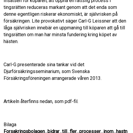
Insatsen för köparen, att öppna en rättslig process i
tingsrätten reduceras markant genom att det enda som
o
d
denne egentligen riskerar ekonomiskt, är självrisken på
försäkringen. Lite provokativt säger Carl-G Leissner att den
o
I
låga självrisken innebär en uppmaning till köparen att gå till
tingsrätten om man har minsta fundering kring köpet av
k
n
hästen.
Carl-G presenterade sina tankar vid det
Djurförsäkringsseminarium, som Svenska
Försäkringsföreningen arrangerade våren 2013.
Artikeln återfinns nedan, som pdf-fil.
Bilaga
Forsakringsbolagen_bidrar_till_fler_processer_inom_hastn