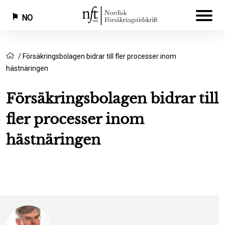
NO
Hopp
Navigasjonssti
Hjem
Försäkringsbolagen bidrar till fler processer inom
til
hästnäringen
hovedinnhold
Försäkringsbolagen bidrar till
fler processer inom
hästnäringen