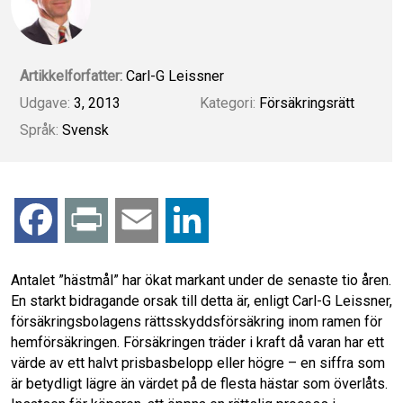
Artikkelforfatter:
Carl-G Leissner
Udgave:
3, 2013
Kategori:
Försäkringsrätt
Språk:
Svensk
F
P
E
L
a
r
m
i
Antalet ”hästmål” har ökat markant under de senaste tio åren.
En starkt bidragande orsak till detta är, enligt Carl-G Leissner,
c
i
a
n
försäkringsbolagens rättsskyddsförsäkring inom ramen för
hemförsäkringen. Försäkringen träder i kraft då varan har ett
e
n
i
k
värde av ett halvt prisbasbelopp eller högre – en siffra som
är betydligt lägre än värdet på de flesta hästar som överlåts.
b
t
l
e