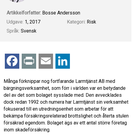
Artikkelforfatter:
Bosse Andersson
Udgave:
1, 2017
Kategori:
Risk
Språk:
Svensk
F
P
E
L
a
r
m
i
Många förknippar nog fortfarande Larmtjänst AB med
bärgningsverksamhet, som förr i världen var en betydande
c
i
a
n
del av det som bolaget sysslade med. Den avvecklades
dock redan 1992 och numera har Larmtjänst sin verksamhet
e
n
i
k
fokuserad till en utredningsenhet som arbetar för att
bekämpa försäkringsrelaterad brottslighet och återta stulen
b
t
l
e
försäkrad egendom. Bolaget ägs av ett antal större företag
inom skadeförsäkring.
o
d