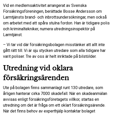
Vid en medlemsaktivitet arrangerat av Svenska
o
I
Försäkringsföreningen, berättade Bosse Andersson om
Larmtjänsts brand- och inbrottsundersökningar, men också
k
n
om arbetet med att spåra stulna fordon. Han är tidigare polis
och kriminaltekniker, numera utredningsinspektör på
Larmtjänst.
– Vi tar vid där försäkringsbolagen misstänker att allt inte
gått rätt till. Vi är sju stycken utredare som alla tidigare har
varit poliser. Tre av oss är helt inriktade på bilstölder.
Utredning vid oklara
försäkringsärenden
Ute på bolagen finns sammanlagt runt 130 utredare, som
årligen hanterar cirka 7000 skadefall. När en skadeanmälan
avvisas enligt försäkringsföretagets villkor, startas en
utredning om det är fråga om ett oklart försäkringsärende.
När det finns behov av experthjälp kontaktar bolaget