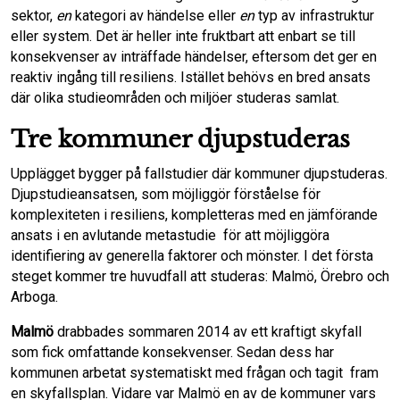
sektor,
en
kategori av händelse eller
en
typ av infrastruktur
eller system. Det är heller inte fruktbart att enbart se till
konsekvenser av inträffade händelser, eftersom det ger en
reaktiv ingång till resiliens. Istället behövs en bred ansats
där olika studieområden och miljöer studeras samlat.
Tre kommuner djupstuderas
Upplägget bygger på fallstudier där kommuner djupstuderas.
Djupstudieansatsen, som möjliggör förståelse för
komplexiteten i resiliens, kompletteras med en jämförande
ansats i en avlutande metastudie för att möjliggöra
identifiering av generella faktorer och mönster. I det första
steget kommer tre huvudfall att studeras: Malmö, Örebro och
Arboga.
Malmö
drabbades sommaren 2014 av ett kraftigt skyfall
som fick omfattande konsekvenser. Sedan dess har
kommunen arbetat systematiskt med frågan och tagit fram
en skyfallsplan. Vidare var Malmö en av de kommuner vars