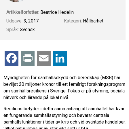
Artikkelforfatter:
Beatrice Hedelin
Udgave:
3, 2017
Kategori:
Hållbarhet
Språk:
Svensk
F
P
E
L
a
r
m
i
Myndigheten för samhällsskydd och beredskap (MSB) har
beviljat 20 miljoner kronor till ett femårigt forskningsprogram
c
i
a
n
om samhällsresiliens i Sverige. Fokus är på styrning, sociala
nätverk och lärande på lokal nivå.
e
n
i
k
Resiliens betyder i detta sammanhang att samhället har kvar
b
t
l
e
en fungerande samhällsstyrning och bevarar centrala
samhällsfunktioner i tider av kris och vid oväntade händelser,
o
d
vilket naturligtvis är av stor vikt sett ur bl.a.