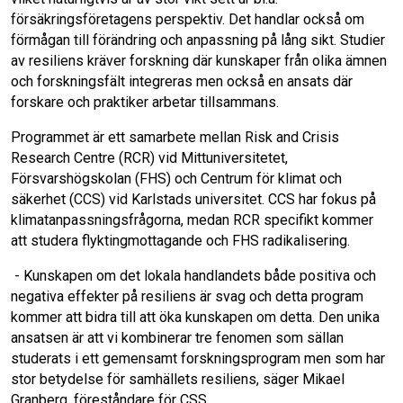
försäkringsföretagens perspektiv. Det handlar också om
o
I
förmågan till förändring och anpassning på lång sikt. Studier
av resiliens kräver forskning där kunskaper från olika ämnen
k
n
och forskningsfält integreras men också en ansats där
forskare och praktiker arbetar tillsammans.
Programmet är ett samarbete mellan Risk and Crisis
Research Centre (RCR) vid Mittuniversitetet,
Försvarshögskolan (FHS) och Centrum för klimat och
säkerhet (CCS) vid Karlstads universitet. CCS har fokus på
klimatanpassningsfrågorna, medan RCR specifikt kommer
att studera flyktingmottagande och FHS radikalisering.
- Kunskapen om det lokala handlandets både positiva och
negativa effekter på resiliens är svag och detta program
kommer att bidra till att öka kunskapen om detta. Den unika
ansatsen är att vi kombinerar tre fenomen som sällan
studerats i ett gemensamt forskningsprogram men som har
stor betydelse för samhällets resiliens, säger Mikael
Granberg, föreståndare för CSS.