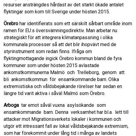
resurser ansträngdes hårdast av det starkt ökade antalet
flyktingar som kom till Sverige under hösten 2015.
Örebro
har identifierats som ett särskilt sårbart område inom
ramen för EU:s översvämningsdirektiv. Man arbetar nu
strategiskt för att integrera klimatanpassning i olika
kommunala processer så att det blir ihopvävt med de
styrinstrument som redan finns. Ifråga om
flyktingmottagande ingick Örebro kommun bland de fyra
kommuner som under hösten 2015 avlastade
ankomstkommunerna Malmö och Trelleborg, genom att
bli ankomstkommun för ensamkommande barn. Olika
extremistiska och våldsbejakande rörelser har sedan en
längre tid varit aktiva i såväl Malmö som Örebro.
Arboga
tar emot såväl vuxna asylsökande som
ensamkommande barn. Denna verksamhet har bl.a. lett till
attacker mot Migrationsverkets lokaler i kommunen och
utgör ett intressant fall av lokal våldsbejakande extremism,
som har förekommit under lång tid i många av landets