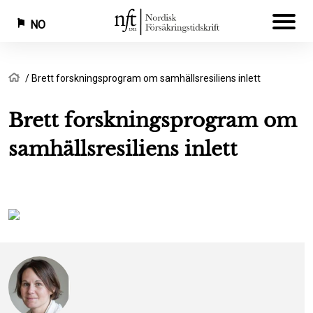
NO
Hopp
Navigasjonssti
Hjem
Brett forskningsprogram om samhällsresiliens inlett
til
hovedinnhold
Brett forskningsprogram om
samhällsresiliens inlett