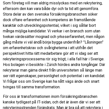
Som företag vill man aldrig misslyckas med en rekrytering,
eftersom den kan vara både dyr och ta tid att genomföra.
Stora delar av den svenska försäkringsbranschen söker
dock oftare erfarenhet och kompetens än framstående
karaktär och utvecklingspotential, vilket i sig sållar bort
många möjliga kandidater. Vi verkar i en bransch som utan
tvekan värdesätter mognad och yrkeserfarenhet, men någon
gång måste vi väl ändå börja bygga underifrån? ”Låsningen”
om erfarenhetskrav och svårigheterna i att utifrån det
perspektivet hitta rätt medarbetare gör att vi idag ser att
rekryteringsprocesserna rör sig trögt, i alla fall här i Sverige.
Hos bolagen vi besökte i Zürich hördes andra tongångar. Där
rekryterar man gärna direkt från universiteten så länge man
ser rätt egenskaper, personlighet och potential i en kandidat.
Vi frågar oss om Sverige kan ha nått vägs ände och snart
tvingas till samma transformation.
För oss är transformationen inom försäkringsbranschen
kanske tydligast på IT-sidan, och det är även där vi ser att
rekryteringstrenden förändrats. Man är bra på att rekrytera i