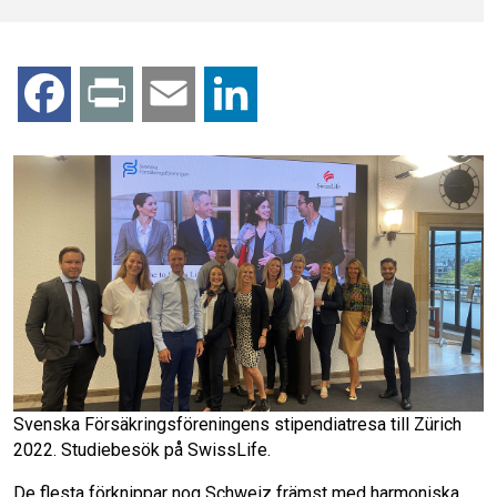
F
P
E
L
a
r
m
i
c
i
a
n
e
n
i
k
b
t
l
e
o
d
o
I
Svenska Försäkringsföreningens stipendiatresa till Zürich
2022. Studiebesök på SwissLife.
k
n
De flesta förknippar nog Schweiz främst med harmoniska