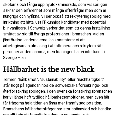
skolorna och fånga upp nyutexaminerade, som visserligen
saknar den erfarenhet som många efterfrågar men som är
hungriga och nyfikna. Vi ser också att rekryteringsbolag med
inriktning att hitta just IT-kunniga kandidater med potential
blir vanligare. I Schweiz verkar det som att denna inställning
smittat av sig till övriga professioner i branschen. Vid en
jämförelse länderna emellan konstaterar vi att
arbetsgivarnas utmaning i att attrahera och rekrytera rätt
personer är den samma, men lösningen har vi inte funnit i
Sverige – än.
Hållbarhet is the new black
Termen ”hållbarhet”, ”sustainability” eller ”nachhaltigkeit”
står högt på agendan hos de schweiziska försäkrings- och
återförsäkringsbolagen. I den svenska försäkringsbranschen
har vi länge haft tydliga hållbarhetsambitioner, men även här
får frågorna hela tiden en ännu mer framflyttad position.
Branschens hållbarhetsfrågor har stor spännvidd och handlar
om allt från att förvalta kundernas sparande- och