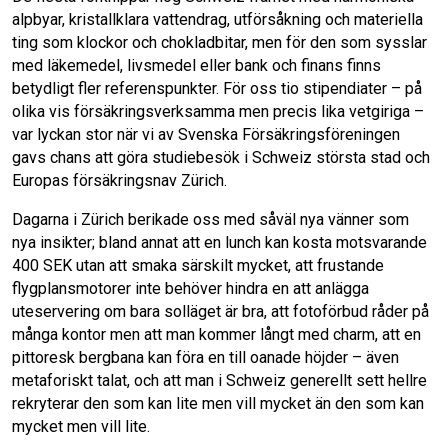
alpbyar, kristallklara vattendrag, utförsåkning och materiella
ting som klockor och chokladbitar, men för den som sysslar
med läkemedel, livsmedel eller bank och finans finns
betydligt fler referenspunkter. För oss tio stipendiater – på
olika vis försäkringsverksamma men precis lika vetgiriga –
var lyckan stor när vi av Svenska Försäkringsföreningen
gavs chans att göra studiebesök i Schweiz största stad och
Europas försäkringsnav Zürich.
Dagarna i Zürich berikade oss med såväl nya vänner som
nya insikter; bland annat att en lunch kan kosta motsvarande
400 SEK utan att smaka särskilt mycket, att frustande
flygplansmotorer inte behöver hindra en att anlägga
uteservering om bara solläget är bra, att fotoförbud råder på
många kontor men att man kommer långt med charm, att en
pittoresk bergbana kan föra en till oanade höjder – även
metaforiskt talat, och att man i Schweiz generellt sett hellre
rekryterar den som kan lite men vill mycket än den som kan
mycket men vill lite.