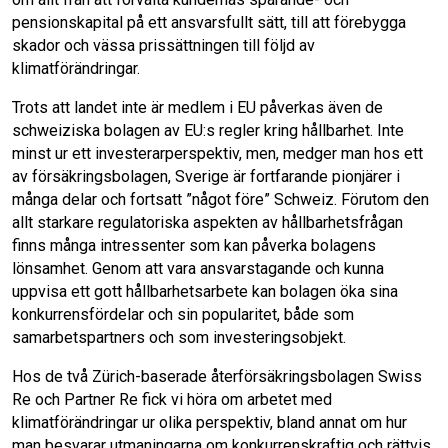
pensionskapital på ett ansvarsfullt sätt, till att förebygga
skador och vässa prissättningen till följd av
klimatförändringar.
Trots att landet inte är medlem i EU påverkas även de
schweiziska bolagen av EU:s regler kring hållbarhet. Inte
minst ur ett investerarperspektiv, men, medger man hos ett
av försäkringsbolagen, Sverige är fortfarande pionjärer i
många delar och fortsatt ”något före” Schweiz. Förutom den
allt starkare regulatoriska aspekten av hållbarhetsfrågan
finns många intressenter som kan påverka bolagens
lönsamhet. Genom att vara ansvarstagande och kunna
uppvisa ett gott hållbarhetsarbete kan bolagen öka sina
konkurrensfördelar och sin popularitet, både som
samarbetspartners och som investeringsobjekt.
Hos de två Zürich-baserade återförsäkringsbolagen Swiss
Re och Partner Re fick vi höra om arbetet med
klimatförändringar ur olika perspektiv, bland annat om hur
man besvarar utmaningarna om konkurrenskraftig och rättvis