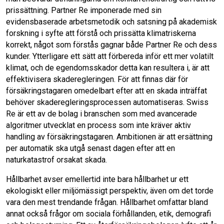
prissättning. Partner Re imponerade med sin
evidensbaserade arbetsmetodik och satsning på akademisk
forskning i syfte att förstå och prissätta klimatriskerna
korrekt, något som förstås gagnar både Partner Re och dess
kunder. Ytterligare ett sätt att förbereda inför ett mer volatilt
klimat, och de egendomsskador detta kan resultera i, är att
effektivisera skaderegleringen. För att finnas där för
försäkringstagaren omedelbart efter att en skada inträffat
behöver skaderegleringsprocessen automatiseras. Swiss
Re är ett av de bolag i branschen som med avancerade
algoritmer utvecklat en process som inte kräver aktiv
handling av försäkringstagaren. Ambitionen är att ersättning
per automatik ska utgå senast dagen efter att en
naturkatastrof orsakat skada.
Hållbarhet avser emellertid inte bara hållbarhet ur ett
ekologiskt eller miljömässigt perspektiv, även om det torde
vara den mest trendande frågan. Hållbarhet omfattar bland
annat också frågor om sociala förhållanden, etik, demografi