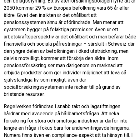
och bolagsstyrning. Ett av återförsäkringsbolagen lyfte att år
2050 kommer 29 % av Europas befolkning vara 65 år eller
äldre. Givet den insikten är det ohållbart att
pensionssystemen ännu är oförändrade. Man menar att
systemen bygger på felaktiga premisser. Även ur ett
arbetskraftsperspektiv är det ohållbart och man befarar både
finansiella och sociala påfrestningar – särskilt i Schweiz där
den yngre delen av befolkningen i ökad utsträckning, men
delvis motvilligt, kommer att försörja den äldre. Inom
pensionsförsäkring ser man därigenom en marknad att
erbjuda produkter som ger individer möjlighet att leva så
självständiga liv som möjligt, även där
socialförsäkringssystemen inte räcker till på grund av
bristande resurser.
Regelverken förändras i snabb takt och lagstiftningen
hårdnar med avseende på hållbarhetsfrågan. Att neka
försäkring för stora och smutsiga industrier är därför inte
längre en fråga i fokus bara för underwritingavdelningarna.
Numera finns även en compliance-aspekt att ta hänsyn till. I