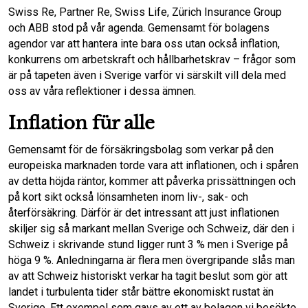
Swiss Re, Partner Re, Swiss Life, Zürich Insurance Group
och ABB stod på vår agenda. Gemensamt för bolagens
agendor var att hantera inte bara oss utan också inflation,
konkurrens om arbetskraft och hållbarhetskrav – frågor som
är på tapeten även i Sverige varför vi särskilt vill dela med
oss av våra reflektioner i dessa ämnen.
Inflation für alle
Gemensamt för de försäkringsbolag som verkar på den
europeiska marknaden torde vara att inflationen, och i spåren
av detta höjda räntor, kommer att påverka prissättningen och
på kort sikt också lönsamheten inom liv-, sak- och
återförsäkring. Därför är det intressant att just inflationen
skiljer sig så markant mellan Sverige och Schweiz, där den i
Schweiz i skrivande stund ligger runt 3 % men i Sverige på
höga 9 %. Anledningarna är flera men övergripande slås man
av att Schweiz historiskt verkar ha tagit beslut som gör att
landet i turbulenta tider står bättre ekonomiskt rustat än
Sverige. Ett exempel som gavs av ett av bolagen vi besökte