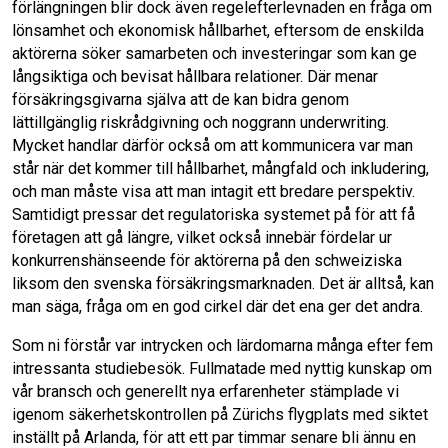
förlängningen blir dock även regelefterlevnaden en fråga om
lönsamhet och ekonomisk hållbarhet, eftersom de enskilda
aktörerna söker samarbeten och investeringar som kan ge
långsiktiga och bevisat hållbara relationer. Där menar
försäkringsgivarna själva att de kan bidra genom
lättillgänglig riskrådgivning och noggrann underwriting.
Mycket handlar därför också om att kommunicera var man
står när det kommer till hållbarhet, mångfald och inkludering,
och man måste visa att man intagit ett bredare perspektiv.
Samtidigt pressar det regulatoriska systemet på för att få
företagen att gå längre, vilket också innebär fördelar ur
konkurrenshänseende för aktörerna på den schweiziska
liksom den svenska försäkringsmarknaden. Det är alltså, kan
man säga, fråga om en god cirkel där det ena ger det andra.
Som ni förstår var intrycken och lärdomarna många efter fem
intressanta studiebesök. Fullmatade med nyttig kunskap om
vår bransch och generellt nya erfarenheter stämplade vi
igenom säkerhetskontrollen på Zürichs flygplats med siktet
inställt på Arlanda, för att ett par timmar senare bli ännu en