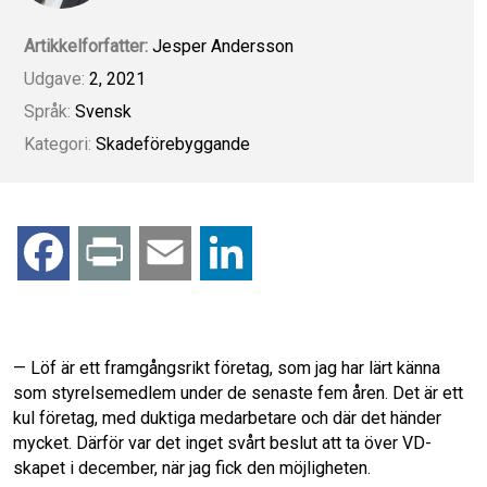
Artikkelforfatter:
Jesper Andersson
Udgave:
2, 2021
Språk:
Svensk
Kategori:
Skadeförebyggande
F
P
E
L
a
r
m
i
c
i
a
n
— Löf är ett framgångsrikt företag, som jag har lärt känna
som styrelsemedlem under de senaste fem åren. Det är ett
e
n
i
k
kul företag, med duktiga medarbetare och där det händer
mycket. Därför var det inget svårt beslut att ta över VD-
b
t
l
e
skapet i december, när jag fick den möjligheten.