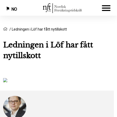
NO
Hopp
Navigasjonssti
Hjem
Ledningen i Löf har fått nytillskott
til
hovedinnhold
Ledningen i Löf har fått
nytillskott