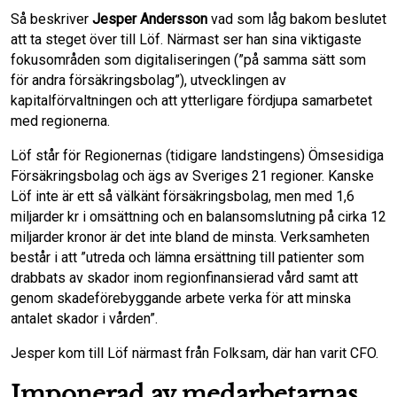
Så beskriver
Jesper Andersson
vad som låg bakom beslutet
o
d
att ta steget över till Löf. Närmast ser han sina viktigaste
fokusområden som digitaliseringen (”på samma sätt som
o
I
för andra försäkringsbolag”), utvecklingen av
kapitalförvaltningen och att ytterligare fördjupa samarbetet
k
n
med regionerna.
Löf står för Regionernas (tidigare landstingens) Ömsesidiga
Försäkringsbolag och ägs av Sveriges 21 regioner. Kanske
Löf inte är ett så välkänt försäkringsbolag, men med 1,6
miljarder kr i omsättning och en balansomslutning på cirka 12
miljarder kronor är det inte bland de minsta. Verksamheten
består i att ”utreda och lämna ersättning till patienter som
drabbats av skador inom regionfinansierad vård samt att
genom skadeförebyggande arbete verka för att minska
antalet skador i vården”.
Jesper kom till Löf närmast från Folksam, där han varit CFO.
Imponerad av medarbetarnas