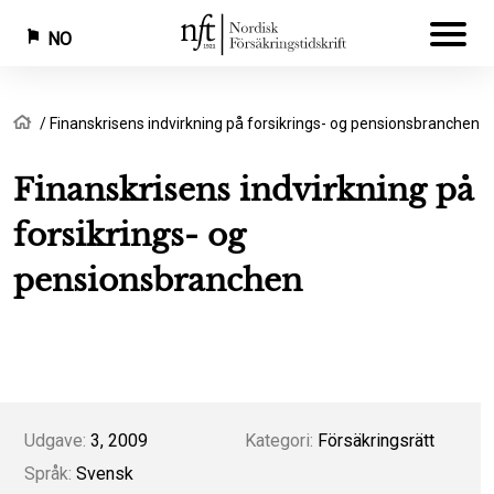
NO
Hopp
Navigasjonssti
Hjem
Finanskrisens indvirkning på forsikrings- og pensionsbranchen
til
hovedinnhold
Finanskrisens indvirkning på
forsikrings- og
pensionsbranchen
Udgave:
3, 2009
Kategori:
Försäkringsrätt
Språk:
Svensk