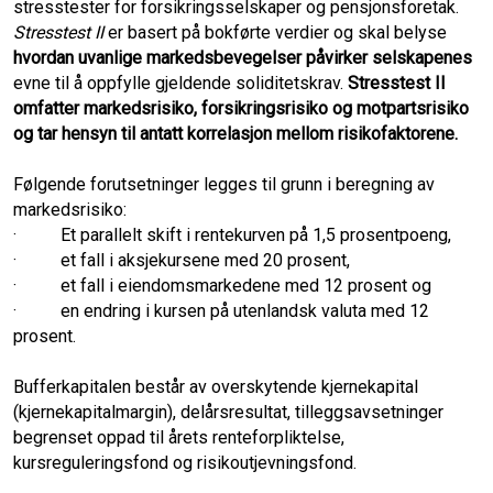
stresstester for forsikringsselskaper og pensjonsforetak.
Stresstest II
er basert på bokførte verdier og skal belyse
hvordan uvanlige markedsbevegelser påvirker selskapenes
evne til å oppfylle gjeldende soliditetskrav.
Stresstest II
omfatter markedsrisiko, forsikringsrisiko og motpartsrisiko
og tar hensyn til antatt korrelasjon mellom risikofaktorene.
Følgende forutsetninger legges til grunn i beregning av
markedsrisiko:
·
Et parallelt skift i rentekurven på 1,5 prosentpoeng,
·
et fall i aksjekursene med 20 prosent,
·
et fall i eiendomsmarkedene med 12 prosent og
·
en endring i kursen på utenlandsk valuta med 12
prosent.
Bufferkapitalen består av overskytende kjernekapital
(kjernekapitalmargin), delårsresultat, tilleggsavsetninger
begrenset oppad til årets renteforpliktelse,
kursreguleringsfond og risikoutjevningsfond.