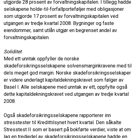
utgjorde 28 prosent av forvaltningskapitalen. I tillegg hadde
selskapene holde-til-forfallporteføljer med obligasjoner
som utgjorde 17 prosent av forvaltningskapitalen ved
utgangen av tredje kvartal 2008. Bygninger og faste
eiendommer, samt utlån utgjør en begrenset andel av
forvaltningskapitalen.
Soliditet
Med ett unntak oppfyller de norske
skadeforsikringsselskapene solvensmarginkravene med til
dels meget god margin. Norske skadeforsikringsselskaper
er videre underlagt kapitaldekningskravet som følger av
Basel I. Alle selskapene med unntak av ett, oppfylte også
dette kapitaldekningskravet ved utgangen av tredje kvartal
2008.
Også skadeforsikringsselskapene rapporterer inn
stresstester til Kredittilsynet hvert kvartal. Den såkalte
Stresstest II som er basert på bokførte verdier, viste at om
lag en tredjedel av skadeforsikringsselskapene hadde en