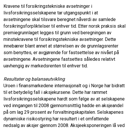
Kravene til forsikringstekniske avsetninger i
livsforsikringsselskapene tar utgangspunkt i at
avsetningene skal tilsvare beregnet nåverdi av samlede
forsikringsforpliktelser til enhver tid. Etter norsk praksis skal
premiegrunnlaget legges til grunn ved beregningen av
minstekravene til forsikringstekniske avsetninger. Dette
innebærer blant annet at størrelsen av de grunnlagsrenter
som benyttes, er avgjørende for fastsettelse av nivået på
avsetningene. Avsetningene fastsettes således relativt
uavhengig av markedsrenten til enhver tid.
Resultater og balanseutvikling
Uroen i finansmarkedene internasjonalt og i Norge har bidratt
til et betydelig fall i aksjekursene. Dette har rammet
livsforsikringsselskapene hardt som følge av at selskapene
ved inngangen til 2008 gjennomsnittlig hadde en aksjeandel
på om lag 29 prosent av forvaltningskapitalen. Selskapenes
dynamiske risikostyring har resultert i et omfattende
nedsalg av aksjer gjennom 2008. Aksjeeksponeringen lå ved