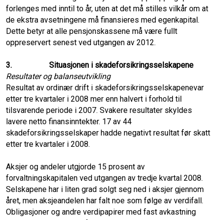
forlenges med inntil to år, uten at det må stilles vilkår om at
de ekstra avsetningene må finansieres med egenkapital.
Dette betyr at alle pensjonskassene må være fullt
oppreservert senest ved utgangen av 2012.
3.
Situasjonen i skadeforsikringsselskapene
Resultater og balanseutvikling
Resultat av ordinær drift i
s
kadeforsikringsselskapene
var
etter tre kvartaler i 2008 mer enn halvert i forhold til
tilsvarende periode i 2007. Svakere resultater skyldes
lavere netto finansinntekter. 17 av 44
skadeforsikringsselskaper hadde negativt resultat før skatt
etter tre kvartaler i 2008.
Aksjer og andeler utgjorde 15 prosent av
forvaltningskapitalen ved utgangen av tredje kvartal 2008.
Selskapene har i liten grad solgt seg ned i aksjer gjennom
året, men aksjeandelen har falt noe som følge av verdifall.
Obligasjoner og andre verdipapirer med fast avkastning