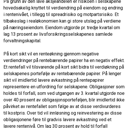
På grunn av den lave aksjeandelen er risikoen i selskapene
hovedsakelig knyttet til verdiendring på eiendom og endring
i rentenivået, i tillegg til spreadrisiko og motpartsrisiko. Et
tilbakeslag i realøkonomien kan gi store utslag på verdiene
på næringseiendom. Eiendom utgjorde pr. tredje kvartal om
lag 13 prosent av livsforsikringsselskapenes samlede
forvaltningskapital.
På kort sikt vil en renteøkning gjennom negative
verdiendringer på rentebærende papirer ha en negativ effekt.
Et rentefall vil tilsvarende på kort sikt bidra til verdiøkning på
selskapenes portefølje av rentebærende papirer. På lenger
sikt vil imidlertid lavere avkastning på rentepapirer
representere en utfordring for selskapene. Obligasjoner som
holdes til forfall, som ved utgangen av 3. kvartal utgjorde noe
over 40 prosent av obligasjonsporteføljen, blir imidlertid ikke
påvirket av rentefallet som følge av at disse verdivurderes
til kostpris. Over tid vil innløsning og reinvestering av disse
obligasjonene føre til gradvis lavere avkastning ved et
lavere rentenivå. Om lag 30 prosent av hold til forfall