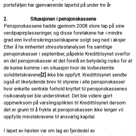
porteføljen har gjenværende løpetid på under tre år.
2.
Situasjonen i pensjonskassene
Pensjonskassene hadde gjennom 2008 store tap på sine
verdipapirplasseringer, og disse foretakene har i mindre
grad enn livsforsikringsselskapene solgt seg ned i aksjer.
Etter å ha innhentet stresstestanalyser fra samtlige
pensjonskasser i september, påpekte Kredittilsynet overfor
en del pensjonskasser at det forelå en betydelig risiko for at
de kunne komme i en situasjon hvor de lovbestemte
soliditetskravene
[2]
ikke ble oppfylt. Kredittilsynet sendte
også et likelydende brev til styrene i alle pensjonskasser
hvor enkelte sentrale forhold knyttet til pensjonskassenes
risikoanalyser ble understreket. Det ble videre gjort
oppmerksom på varslingsplikten til Kredittilsynet dersom
det er grunn til å frykte at pensjonskassen ikke lenger vil
oppfylle minstekravene til ansvarlig kapital.
I løpet av høsten var om lag en fjerdedel av