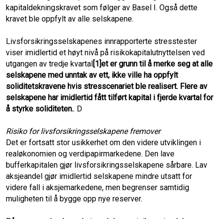
kapitaldekningskravet som følger av Basel I. Også dette
kravet ble oppfylt av alle selskapene.
Livsforsikringsselskapenes innrapporterte stresstester
viser imidlertid et høyt nivå på risikokapitalutnyttelsen ved
utgangen av tredje kvartal
[1]
et er grunn til å merke seg at alle
selskapene med unntak av ett, ikke ville ha oppfylt
soliditetskravene hvis stresscenariet ble realisert. Flere av
selskapene har imidlertid fått tilført kapital i fjerde kvartal for
å styrke soliditeten.
. D
Risiko for livsforsikringsselskapene fremover
Det er fortsatt stor usikkerhet om den videre utviklingen i
realøkonomien og verdipapirmarkedene. Den lave
bufferkapitalen gjør livsforsikringsselskapene sårbare. Lav
aksjeandel gjør imidlertid selskapene mindre utsatt for
videre fall i aksjemarkedene, men begrenser samtidig
muligheten til å bygge opp nye reserver.