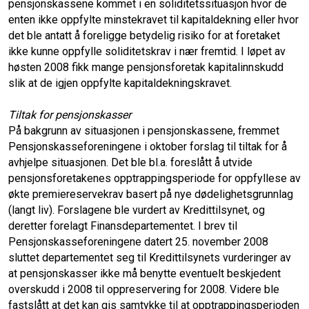
pensjonskassene kommet i en soliditetssituasjon hvor de
enten ikke oppfylte minstekravet til kapitaldekning eller hvor
det ble antatt å foreligge betydelig risiko for at foretaket
ikke kunne oppfylle soliditetskrav i nær fremtid. I løpet av
høsten 2008 fikk mange pensjonsforetak kapitalinnskudd
slik at de igjen oppfylte kapitaldekningskravet.
Tiltak for pensjonskasser
På bakgrunn av situasjonen i pensjonskassene, fremmet
Pensjonskasseforeningene i oktober forslag til tiltak for å
avhjelpe situasjonen. Det ble bl.a. foreslått å utvide
pensjonsforetakenes opptrappingsperiode for oppfyllese av
økte premiereservekrav basert på nye dødelighetsgrunnlag
(langt liv). Forslagene ble vurdert av Kredittilsynet, og
deretter forelagt Finansdepartementet. I brev til
Pensjonskasseforeningene datert 25. november 2008
sluttet departementet seg til Kredittilsynets vurderinger av
at pensjonskasser ikke må benytte eventuelt beskjedent
overskudd i 2008 til oppreservering for 2008. Videre ble
fastslått at det kan gis samtykke til at opptrappingsperioden