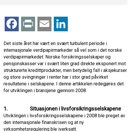
F
P
E
L
a
r
m
i
Det siste året har vært en svært turbulent periode i
internasjonale verdipapirmarkeder så vel som i det norske
c
i
a
n
verdipapirmarkedet. Norske forsikringsselskaper og
pensjonskasser var i svært liten grad direkte eksponert mot
e
n
i
k
strukturerte kredittprodukter, men betydelig fall i aksjekurser
og store svingninger i renter har i stor grad påvirket
b
t
l
e
resultatene i selskapene. I denne artikkelen redegjøres det
for utviklingen i bransjene gjennom 2008.
o
d
o
I
1.
Situasjonen i livsforsikringsselskapene
Utviklingen i livsforsikringsselskapene i 2008 ble preget av
k
n
den internasjonale finanskrisen og at ny
virksomhetsregulering ble iverksatt.