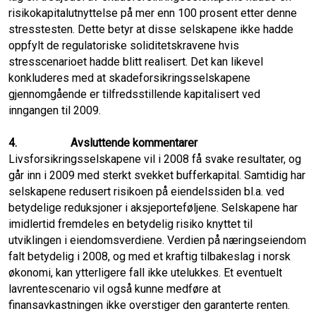
risikokapitalutnyttelse på mer enn 100 prosent etter denne
stresstesten. Dette betyr at disse selskapene ikke hadde
oppfylt de regulatoriske soliditetskravene hvis
stresscenarioet hadde blitt realisert. Det kan likevel
konkluderes med at skadeforsikringsselskapene
gjennomgående er tilfredsstillende kapitalisert ved
inngangen til 2009.
4.
Avsluttende kommentarer
Livsforsikringsselskapene vil i 2008 få svake resultater, og
går inn i 2009 med sterkt svekket bufferkapital. Samtidig har
selskapene redusert risikoen på eiendelssiden bl.a. ved
betydelige reduksjoner i aksjeporteføljene. Selskapene har
imidlertid fremdeles en betydelig risiko knyttet til
utviklingen i eiendomsverdiene. Verdien på næringseiendom
falt betydelig i 2008, og med et kraftig tilbakeslag i norsk
økonomi, kan ytterligere fall ikke utelukkes. Et eventuelt
lavrentescenario vil også kunne medføre at
finansavkastningen ikke overstiger den garanterte renten.