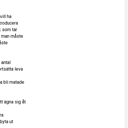
ill ha
ntroducera
k som tar
ch man måste
åste
 antal
ortsätta leva
pa bli matade
tt ägna sig åt
ra
byta ut