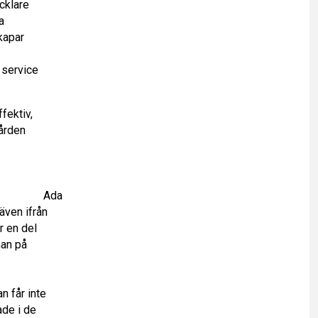
cklare
a
kapar
 service
fektiv,
vården
Ada
även ifrån
r en del
man på
n får inte
ade i de