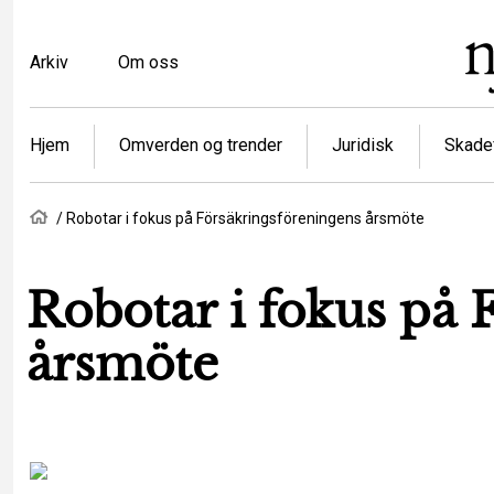
Hopp
til
Top
Arkiv
Om oss
hovedinnhold
menu
Article
Hjem
Omverden og trender
Juridisk
Skadef
categories
Navigasjonssti
Hjem
Robotar i fokus på Försäkringsföreningens årsmöte
Robotar i fokus på 
årsmöte