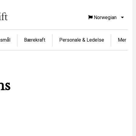
Norwegian
List f
rsmål
Bærekraft
Personale & Ledelse
Mer
ns