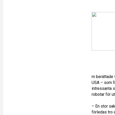
m berättade v
USA – som fra
intressanta s
robotar för u
– En stor sak
förledas tro