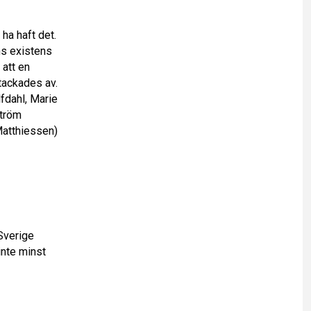
 ha haft det.
ns existens
 att en
tackades av.
fdahl, Marie
ström
Matthiessen)
 Sverige
inte minst