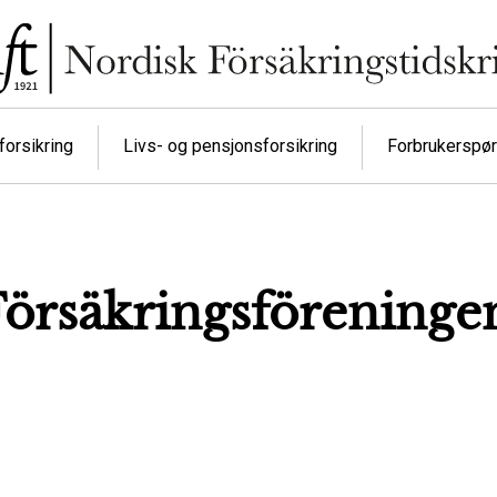
orsikring
Livs- og pensjonsforsikring
Forbrukerspø
Försäkringsföreninge