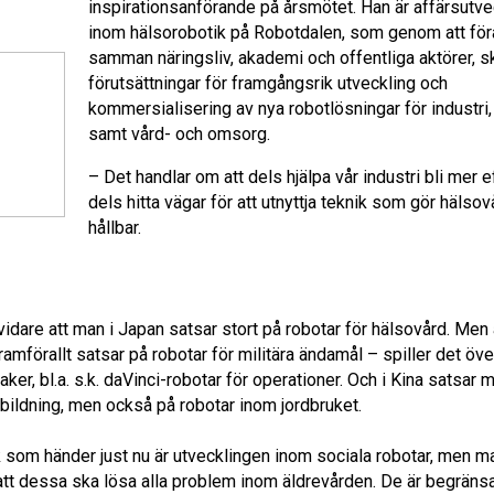
inspirationsanförande på årsmötet. Han är affärsutve
inom hälsorobotik på Robotdalen, som genom att för
samman näringsliv, akademi och offentliga aktörer, s
förutsättningar för framgångsrik utveckling och
kommersialisering av nya robotlösningar för industri,
samt vård- och omsorg.
– Det handlar om att dels hjälpa vår industri bli mer ef
dels hitta vägar för att utnyttja teknik som gör hälso
hållbar.
idare att man i Japan satsar stort på robotar för hälsovård. Men 
mförallt satsar på robotar för militära ändamål – spiller det öve
aker, bl.a. s.k. daVinci-robotar för operationer. Och i Kina satsar 
tbildning, men också på robotar inom jordbruket.
 som händer just nu är utvecklingen inom sociala robotar, men ma
 att dessa ska lösa alla problem inom äldrevården. De är begräns