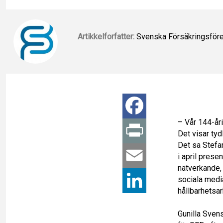
Artikkelforfatter:
Svenska Försäkringsför
F
– Vår 144-åri
a
P
Det visar tyd
Det sa Stefa
c
r
E
i april prese
nätverkande, 
e
i
m
sociala media
L
hållbarhetsar
b
n
a
i
Gunilla Sven