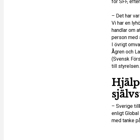
o
för SFF, efte
t
i
n
– Det har var
o
l
k
Vi har en ly
handlar om at
k
e
person med s
I övrigt omv
d
Ågren och La
(Svensk Förs
I
till styrelsen.
n
Hjälp
själv
– Sverige til
enligt Global
med tanke på 