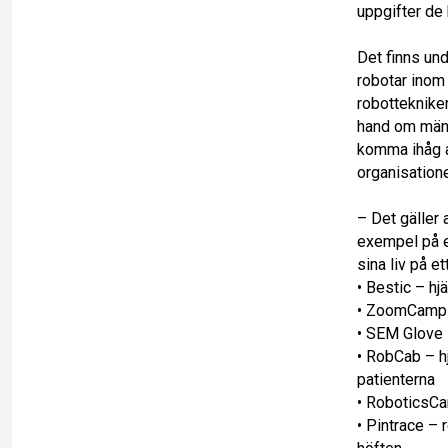
uppgifter de
Det finns und
robotar inom 
robottekniken
hand om männ
komma ihåg at
organisation
– Det gäller
exempel på et
sina liv på et
• Bestic – hj
• ZoomCamp – 
• SEM Glove 
• RobCab – hj
patienterna
• RoboticsCa
• Pintrace – 