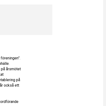
 föreningen”.
hälle.
n på årsmötet
kat
etablering på
går också ett
 ordförande