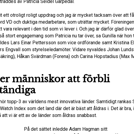
rträddes av Patricia Seidel Garpedal.
it ett otroligt roligt uppdrag och jag är mycket tacksam över att få
hörd VD och duktiga medarbetare, som uträttar mycket. Föreninge
t vara relevant i den tid som vi lever i. Och jag är därför glad över
å stort engagemang som Patricia nu tar över, sa Gunilla när hon 
aldes Lars Einar Pettersson som vice ordförande samt Kristina El
rs Engvall som styrelseledamöter. Vidare nyvaldes Johan Lund
äkring), Håkan Svärdman (Forena) och Carina Hopstadius (Max 
er människor att förbli
ständiga
lhör topp-3 av världens mest innovativa länder. Samtidigt rankas
 Watch Index som det land där det är bäst att åldras i. Det är bra, 
att vi är ett av de länder som åldras snabbast.
På det sättet inledde Adam Hagman sitt