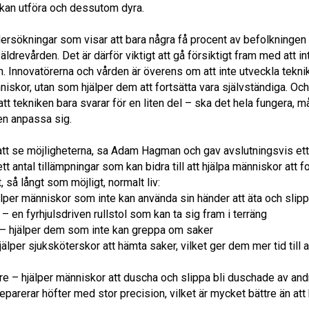
 kan utföra och dessutom dyra.
ersökningar som visar att bara några få procent av befolkningen v
äldrevården. Det är därför viktigt att gå försiktigt fram med att i
. Innovatörerna och vården är överens om att inte utveckla tekni
iskor, utan som hjälper dem att fortsätta vara självständiga. O
t tekniken bara svarar för en liten del – ska det hela fungera, m
en anpassa sig.
 att se möjligheterna, sa Adam Hagman och gav avslutningsvis ett
t antal tillämpningar som kan bidra till att hjälpa människor att f
t, så långt som möjligt, normalt liv:
älper människor som inte kan använda sin händer att äta och slip
en fyrhjulsdriven rullstol som kan ta sig fram i terräng
– hjälper dem som inte kan greppa om saker
älper sjuksköterskor att hämta saker, vilket ger dem mer tid till a
re – hjälper människor att duscha och slippa bli duschade av and
reparerar höfter med stor precision, vilket är mycket bättre än att 