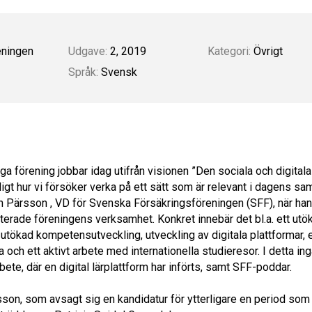
eningen
Udgave:
2, 2019
Kategori:
Övrigt
Språk:
Svensk
ga förening jobbar idag utifrån visionen ”Den sociala och digitala
ligt hur vi försöker verka på ett sätt som är relevant i dagens sam
n Pärsson , VD för Svenska Försäkringsföreningen (SFF), när ha
nterade föreningens verksamhet. Konkret innebär det bl.a. ett utö
utökad kompetensutveckling, utveckling av digitala plattformar, 
 och ett aktivt arbete med internationella studieresor. I detta in
bete, där en digital lärplattform har införts, samt SFF-poddar.
sson, som avsagt sig en kandidatur för ytterligare en period som