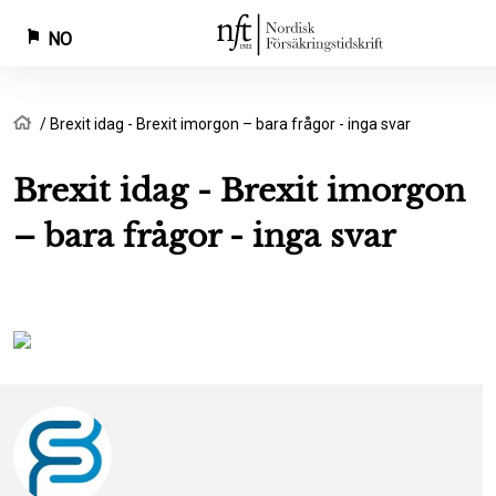
NO
Hopp
Navigasjonssti
Hjem
Brexit idag - Brexit imorgon – bara frågor - inga svar
til
hovedinnhold
Brexit idag - Brexit imorgon
– bara frågor - inga svar