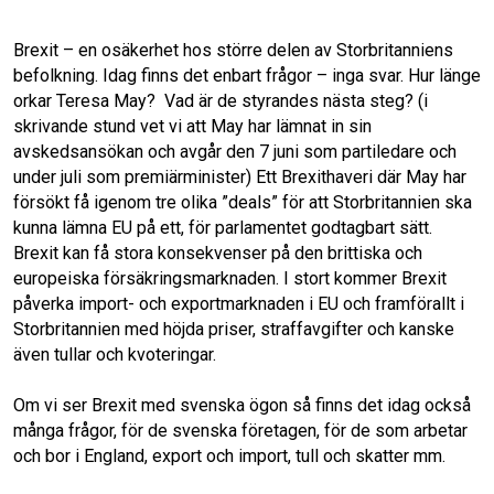
o
d
Brexit – en osäkerhet hos större delen av Storbritanniens
befolkning. Idag finns det enbart frågor – inga svar. Hur länge
o
I
orkar Teresa May? Vad är de styrandes nästa steg? (i
skrivande stund vet vi att May har lämnat in sin
k
n
avskedsansökan och avgår den 7 juni som partiledare och
under juli som premiärminister) Ett Brexithaveri där May har
försökt få igenom tre olika ”deals” för att Storbritannien ska
kunna lämna EU på ett, för parlamentet godtagbart sätt.
Brexit kan få stora konsekvenser på den brittiska och
europeiska försäkringsmarknaden. I stort kommer Brexit
påverka import- och exportmarknaden i EU och framförallt i
Storbritannien med höjda priser, straffavgifter och kanske
även tullar och kvoteringar.
Om vi ser Brexit med svenska ögon så finns det idag också
många frågor, för de svenska företagen, för de som arbetar
och bor i England, export och import, tull och skatter mm.