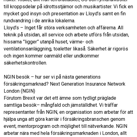
till kroppsdelar på idrottsstjärnor och musikartister. Vi fick en
mycket god insyn och presentation av Lloyd’s samt en fin
rundvandring i de anrika lokalerna.
Lloyd’s – Inget får störa verksamheten och affärerna. All
teknik på utsidan, all service och arbete utförs från utsidan,
hissarna ”ligger” utanpå huset, värme- och
ventilationsanläggning, toaletter likaså. Säkerhet är rigorös
och ingen kommer oanmäld eller undkommer
säkerhetskontrollen.
NGIN besök – hur ser vi på nästa generations
försäkringsmarknad? Next Generation Insurance Network
London (NGIN)
Förutom Brexit var det ett ämne som tydligt präglade
samtliga besök– mångfald och jämställdhet. Vi träffar
representanter från NGIN, en organisation som arbetar för att
hjälpa unga att göra karriär i försäkringsbranschen genom
event, mentorprogram och möjlighet till nätverkande. NGIN
arbetar nära med hela försäkringsmarknaden i London, allt