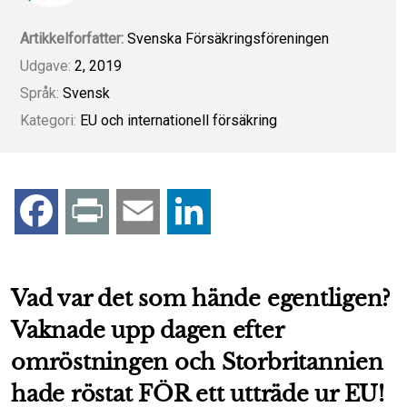
Artikkelforfatter:
Svenska Försäkringsföreningen
Udgave:
2, 2019
Språk:
Svensk
Kategori:
EU och internationell försäkring
F
P
E
L
a
r
m
i
Vad var det som hände egentligen?
c
i
a
n
Vaknade upp dagen efter
e
n
i
k
omröstningen och Storbritannien
b
t
l
e
hade röstat FÖR ett utträde ur EU!