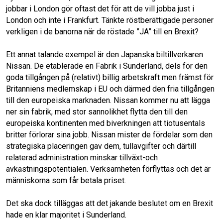
jobbar i London gör oftast det för att de vill jobba just i
London och inte i Frankfurt. Tänkte röstberättigade personer
verkligen i de banorna när de röstade ”JA” till en Brexit?
Ett annat talande exempel är den Japanska biltillverkaren
Nissan. De etablerade en Fabrik i Sunderland, dels för den
goda tillgången på (relativt) billig arbetskraft men främst för
Britanniens medlemskap i EU och därmed den fria tillgången
till den europeiska marknaden. Nissan kommer nu att lägga
ner sin fabrik, med stor sannolikhet flytta den till den
europeiska kontinenten med biverkningen att tiotusentals
britter förlorar sina jobb. Nissan mister de fördelar som den
strategiska placeringen gav dem, tullavgifter och därtill
relaterad administration minskar tillväxt-och
avkastningspotentialen. Verksamheten förflyttas och det är
människorna som får betala priset.
Det ska dock tilläggas att det jakande beslutet om en Brexit
hade en klar majoritet i Sunderland.