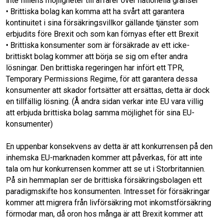
inte fililens möjligheter till affärer över nationella gränser
• Brittiska bolag kan komma att ha svårt att garantera
kontinuitet i sina försäkringsvillkor gällande tjänster som
erbjudits före Brexit och som kan förnyas efter ett Brexit
• Brittiska konsumenter som är försäkrade av ett icke-
brittiskt bolag kommer att börja se sig om efter andra
lösningar. Den brittiska regeringen har infört ett TPR,
Temporary Permissions Regime, för att garantera dessa
konsumenter att skador fortsätter att ersättas, detta är dock
en tillfällig lösning. (Å andra sidan verkar inte EU vara villig
att erbjuda brittiska bolag samma möjlighet för sina EU-
konsumenter)
En uppenbar konsekvens av detta är att konkurrensen på den
inhemska EU-marknaden kommer att påverkas, för att inte
tala om hur konkurrensen kommer att se ut i Storbritannien.
På sin hemmaplan ser de brittiska försäkringsbolagen ett
paradigmskifte hos konsumenten. Intresset för försäkringar
kommer att migrera från livförsäkring mot inkomstförsäkring
förmodar man, då oron hos många är att Brexit kommer att