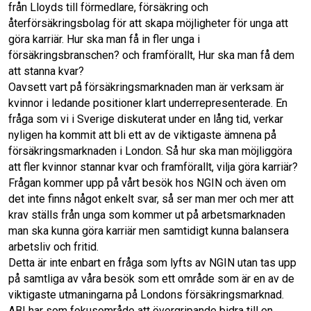
från Lloyds till förmedlare, försäkring och
återförsäkringsbolag för att skapa möjligheter för unga att
göra karriär. Hur ska man få in fler unga i
försäkringsbranschen? och framförallt, Hur ska man få dem
att stanna kvar?
Oavsett vart på försäkringsmarknaden man är verksam är
kvinnor i ledande positioner klart underrepresenterade. En
fråga som vi i Sverige diskuterat under en lång tid, verkar
nyligen ha kommit att bli ett av de viktigaste ämnena på
försäkringsmarknaden i London. Så hur ska man möjliggöra
att fler kvinnor stannar kvar och framförallt, vilja göra karriär?
Frågan kommer upp på vårt besök hos NGIN och även om
det inte finns något enkelt svar, så ser man mer och mer att
krav ställs från unga som kommer ut på arbetsmarknaden
man ska kunna göra karriär men samtidigt kunna balansera
arbetsliv och fritid.
Detta är inte enbart en fråga som lyfts av NGIN utan tas upp
på samtliga av våra besök som ett område som är en av de
viktigaste utmaningarna på Londons försäkringsmarknad.
ABI har som fokusområde att övergripande bidra till en