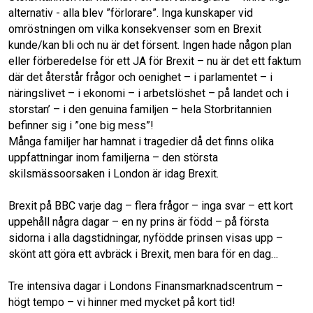
alternativ - alla blev ”förlorare”. Inga kunskaper vid
omröstningen om vilka konsekvenser som en Brexit
kunde/kan bli och nu är det försent. Ingen hade någon plan
eller förberedelse för ett JA för Brexit – nu är det ett faktum
där det återstår frågor och oenighet – i parlamentet – i
näringslivet – i ekonomi – i arbetslöshet – på landet och i
storstan’ – i den genuina familjen – hela Storbritannien
befinner sig i ”one big mess”!
Många familjer har hamnat i tragedier då det finns olika
uppfattningar inom familjerna – den största
skilsmässoorsaken i London är idag Brexit.
Brexit på BBC varje dag – flera frågor – inga svar – ett kort
uppehåll några dagar – en ny prins är född – på första
sidorna i alla dagstidningar, nyfödde prinsen visas upp –
skönt att göra ett avbräck i Brexit, men bara för en dag…
Tre intensiva dagar i Londons Finansmarknadscentrum –
högt tempo – vi hinner med mycket på kort tid!