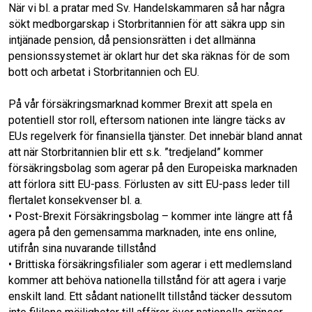
När vi bl. a pratar med Sv. Handelskammaren så har några
sökt medborgarskap i Storbritannien för att säkra upp sin
intjänade pension, då pensionsrätten i det allmänna
pensionssystemet är oklart hur det ska räknas för de som
bott och arbetat i Storbritannien och EU.
På vår försäkringsmarknad kommer Brexit att spela en
potentiell stor roll, eftersom nationen inte längre täcks av
EUs regelverk för finansiella tjänster. Det innebär bland annat
att när Storbritannien blir ett s.k. ”tredjeland” kommer
försäkringsbolag som agerar på den Europeiska marknaden
att förlora sitt EU-pass. Förlusten av sitt EU-pass leder till
flertalet konsekvenser bl. a.
• Post-Brexit Försäkringsbolag – kommer inte längre att få
agera på den gemensamma marknaden, inte ens online,
utifrån sina nuvarande tillstånd
• Brittiska försäkringsfilialer som agerar i ett medlemsland
kommer att behöva nationella tillstånd för att agera i varje
enskilt land. Ett sådant nationellt tillstånd täcker dessutom