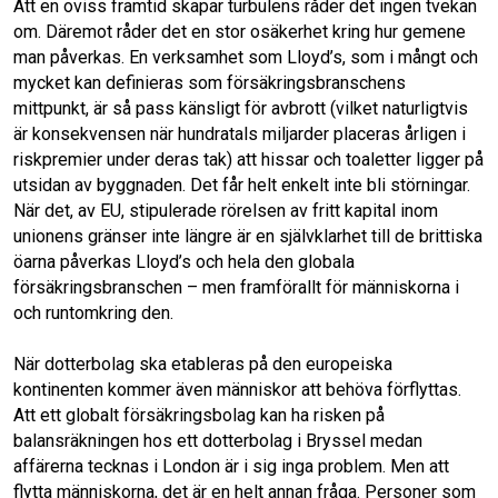
Att en oviss framtid skapar turbulens råder det ingen tvekan
om. Däremot råder det en stor osäkerhet kring hur gemene
man påverkas. En verksamhet som Lloyd’s, som i mångt och
mycket kan definieras som försäkringsbranschens
mittpunkt, är så pass känsligt för avbrott (vilket naturligtvis
är konsekvensen när hundratals miljarder placeras årligen i
riskpremier under deras tak) att hissar och toaletter ligger på
utsidan av byggnaden. Det får helt enkelt inte bli störningar.
När det, av EU, stipulerade rörelsen av fritt kapital inom
unionens gränser inte längre är en självklarhet till de brittiska
öarna påverkas Lloyd’s och hela den globala
försäkringsbranschen – men framförallt för människorna i
och runtomkring den.
När dotterbolag ska etableras på den europeiska
kontinenten kommer även människor att behöva förflyttas.
Att ett globalt försäkringsbolag kan ha risken på
balansräkningen hos ett dotterbolag i Bryssel medan
affärerna tecknas i London är i sig inga problem. Men att
flytta människorna, det är en helt annan fråga. Personer som