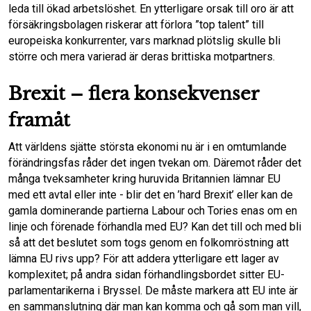
leda till ökad arbetslöshet. En ytterligare orsak till oro är att
försäkringsbolagen riskerar att förlora ”top talent” till
europeiska konkurrenter, vars marknad plötslig skulle bli
större och mera varierad är deras brittiska motpartners.
Brexit – flera konsekvenser
framåt
Att världens sjätte största ekonomi nu är i en omtumlande
förändringsfas råder det ingen tvekan om. Däremot råder det
många tveksamheter kring huruvida Britannien lämnar EU
med ett avtal eller inte - blir det en ’hard Brexit’ eller kan de
gamla dominerande partierna Labour och Tories enas om en
linje och förenade förhandla med EU? Kan det till och med bli
så att det beslutet som togs genom en folkomröstning att
lämna EU rivs upp? För att addera ytterligare ett lager av
komplexitet; på andra sidan förhandlingsbordet sitter EU-
parlamentarikerna i Bryssel. De måste markera att EU inte är
en sammanslutning där man kan komma och gå som man vill,