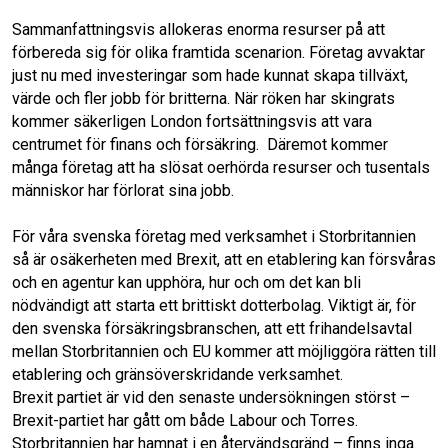
Sammanfattningsvis allokeras enorma resurser på att
förbereda sig för olika framtida scenarion. Företag avvaktar
just nu med investeringar som hade kunnat skapa tillväxt,
värde och fler jobb för britterna. När röken har skingrats
kommer säkerligen London fortsättningsvis att vara
centrumet för finans och försäkring. Däremot kommer
många företag att ha slösat oerhörda resurser och tusentals
människor har förlorat sina jobb.
För våra svenska företag med verksamhet i Storbritannien
så är osäkerheten med Brexit, att en etablering kan försvåras
och en agentur kan upphöra, hur och om det kan bli
nödvändigt att starta ett brittiskt dotterbolag. Viktigt är, för
den svenska försäkringsbranschen, att ett frihandelsavtal
mellan Storbritannien och EU kommer att möjliggöra rätten till
etablering och gränsöverskridande verksamhet.
Brexit partiet är vid den senaste undersökningen störst –
Brexit-partiet har gått om både Labour och Torres.
Storbritannien har hamnat i en återvändsgränd – finns inga