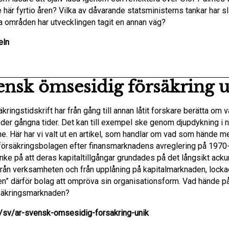
 här fyrtio åren? Vilka av dåvarande statsministerns tankar har s
ka områden har utvecklingen tagit en annan väg?
eln
ensk ömsesidig försäkring u
kringstidskrift har från gång till annan låtit forskare berätta om 
der gångna tider. Det kan till exempel ske genom djupdykning i 
e. Här har vi valt ut en artikel, som handlar om vad som hände m
örsäkringsbolagen efter finansmarknadens avreglering på 1970-
nke på att deras kapitaltillgångar grundades på det långsikt ack
från verksamheten och från upplåning på kapitalmarknaden, lock
ten” därför bolag att ompröva sin organisationsform. Vad hände p
säkringsmarknaden?
nu/sv/ar-svensk-omsesidig-forsakring-unik