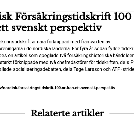
sk Försäkringstidskrift 100 
ett svenskt perspektiv
äkringstidskrift är nära förknippad med framväxten av
reningarna i de nordiska länderna. För fyra år sedan fyllde tidskri
des en artikel som speglade två försäkringshistoriska händelse
starkt förknippade med två chefredaktörer för tidskriften, dels 
allade socialiseringsdebatten, dels Tage Larsson och ATP-stride
sv/nordisk-forsakringstidskrift-100-ar-fran-ett-svenskt-perspektiv
Relaterte artikler