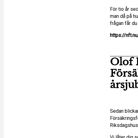
n
För tio år s
man då på hu
frågan får du 
https://nft.
Olof 
Försä
årsju
Sedan blickar 
Försäkringsf
Riksdagshuse
Vi låter dig 