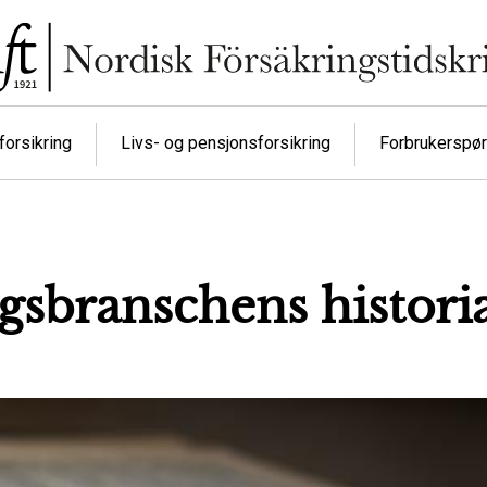
orsikring
Livs- og pensjonsforsikring
Forbrukerspø
gsbranschens histori