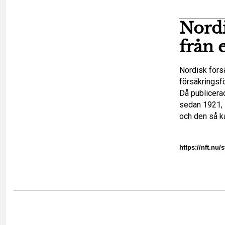
Nordi
från 
Nordisk förs
försäkringsfö
Då publicera
sedan 1921, 
och den så k
https://nft.nu/