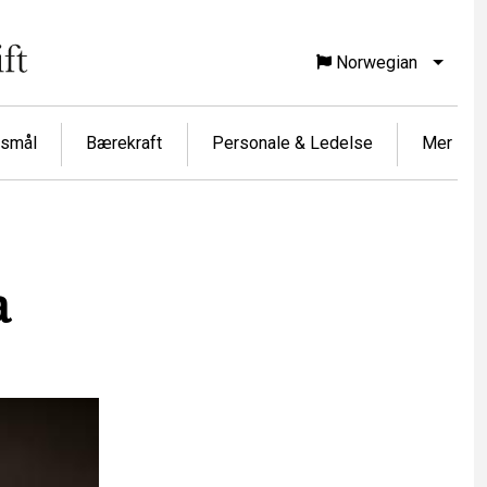
Norwegian
List f
rsmål
Bærekraft
Personale & Ledelse
Mer
a