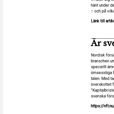
hänt under de
– och på vil
Länk till artik
Är sv
Nordisk försä
branschen un
speciellt ämn
ömsesidiga f
talen. Med ta
överskottet 
”Kapitalbris
svenska för
https://nft.