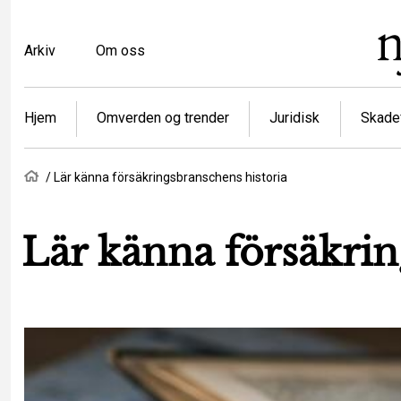
Hopp
til
Top
Arkiv
Om oss
hovedinnhold
menu
Article
Hjem
Omverden og trender
Juridisk
Skadef
categories
Navigasjonssti
Hjem
Lär känna försäkringsbranschens historia
Lär känna försäkrin