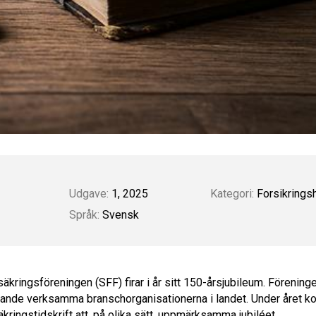
Udgave:
1, 2025
Kategori:
Forsikringsh
Språk:
Svensk
kringsföreningen (SFF) firar i år sitt 150-årsjubileum. Förening
arande verksamma branschorganisationerna i landet. Under året k
kringstidskrift att, på olika sätt, uppmärksamma jubiléet.