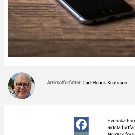
Artikkelforfatter:
Carl-Henrik Knutsson
Svenska Försä
F
äldsta fortf
Nordisk försä