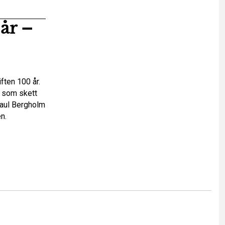
år –
ften 100 år.
r som skett
Paul Bergholm
n.