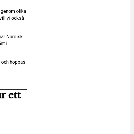
 genom olika
ill vi också
 har Nordisk
nt i
r och hoppas
r ett