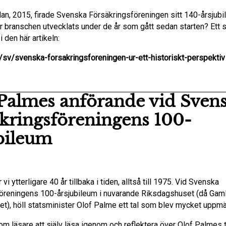
edan, 2015, firade Svenska Försäkringsföreningen sitt 140-årsjubi
r branschen utvecklats under de år som gått sedan starten? Ett 
i den här artikeln:
nu/sv/svenska-forsakringsforeningen-ur-ett-historiskt-perspektiv
Palmes anförande vid Sven
kringsföreningens 100-
bileum
vi ytterligare 40 år tillbaka i tiden, alltså till 1975. Vid Svenska
öreningens 100-årsjubileum i nuvarande Riksdagshuset (då Gam
t), höll statsminister Olof Palme ett tal som blev mycket upp
som läsare att själv läsa igenom och reflektera över Olof Palmes t