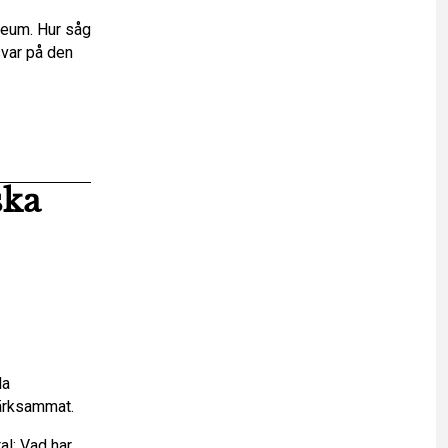
leum. Hur såg
svar på den
ska
la
märksammat.
al: Vad har