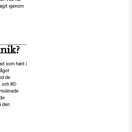
lagit igenom
nik?
vad som hänt i
något
ed de
 och 80-
umulerade
ade
å den