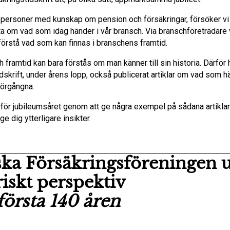
 personer med kunskap om pension och försäkringar, försöker vi
tta om vad som idag händer i vår bransch. Via branschföreträdare v
tt förstå vad som kan finnas i branschens framtid.
 framtid kan bara förstås om man känner till sin historia. Därför
dskrift, under årens lopp, också publicerat artiklar om vad som hä
örgångna.
ärför jubileumsåret genom att ge några exempel på sådana artikla
ge dig ytterligare insikter.
ka Försäkringsföreningen u
riskt perspektiv
första 140 åren