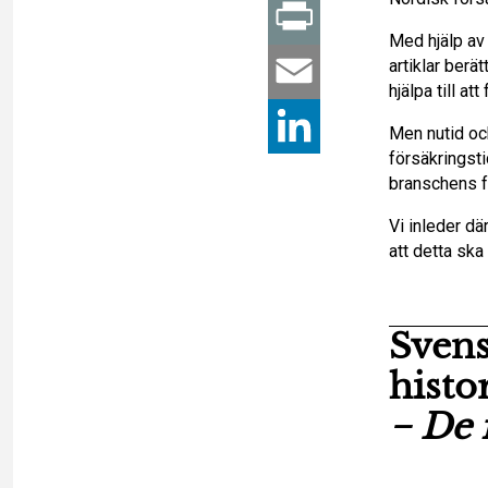
a
P
Med hjälp av
c
artiklar berä
r
E
hjälpa till a
e
i
m
L
Men nutid och
försäkringsti
b
n
a
i
branschens f
o
t
Vi inleder d
i
n
att detta ska 
o
l
k
k
e
Svens
histo
d
− De 
I