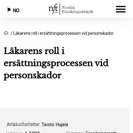
NO
Hopp
Navigasjonssti
Hjem
Läkarens roll i ersättningsprocessen vid personskador
til
hovedinnhold
Läkarens roll i
ersättningsprocessen vid
personskador
Artikkelforfatter:
Taisto Hujala