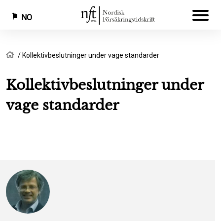
NO
Hopp
Navigasjonssti
Hjem
Kollektivbeslutninger under vage standarder
til
hovedinnhold
Kollektivbeslutninger under
vage standarder