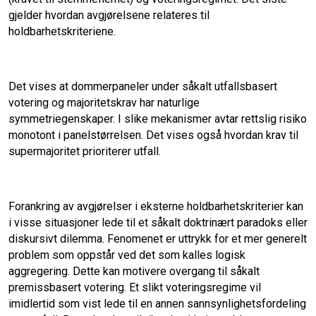
o
I
gjelder hvordan avgjørelsene relateres til
holdbarhetskriteriene.
k
n
Det vises at dommerpaneler under såkalt utfallsbasert
votering og majoritetskrav har naturlige
symmetriegenskaper. I slike mekanismer avtar rettslig risiko
monotont i panelstørrelsen. Det vises også hvordan krav til
supermajoritet prioriterer utfall.
Forankring av avgjørelser i eksterne holdbarhetskriterier kan
i visse situasjoner lede til et såkalt doktrinært paradoks eller
diskursivt dilemma. Fenomenet er uttrykk for et mer generelt
problem som oppstår ved det som kalles logisk
aggregering. Dette kan motivere overgang til såkalt
premissbasert votering. Et slikt voteringsregime vil
imidlertid som vist lede til en annen sannsynlighetsfordeling