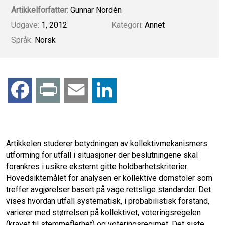
Artikkelforfatter:
Gunnar Nordén
Udgave:
1, 2012
Kategori:
Annet
Språk:
Norsk
F
P
E
L
a
r
m
i
c
i
a
n
Artikkelen studerer betydningen av kollektivmekanismers
utforming for utfall i situasjoner der beslutningene skal
e
n
i
k
forankres i usikre eksternt gitte holdbarhetskriterier.
Hovedsiktemålet for analysen er kollektive domstoler som
b
t
l
e
treffer avgjørelser basert på vage rettslige standarder. Det
vises hvordan utfall systematisk, i probabilistisk forstand,
o
d
varierer med størrelsen på kollektivet, voteringsregelen
(kravet til stemmeflerhet) og voteringsregimet. Det siste