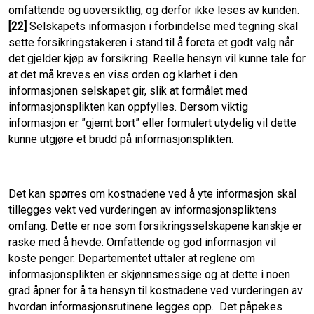
omfattende og uoversiktlig, og derfor ikke leses av kunden.
[22]
Selskapets informasjon i forbindelse med tegning skal
sette forsikringstakeren i stand til å foreta et godt valg når
det gjelder kjøp av forsikring. Reelle hensyn vil kunne tale for
at det må kreves en viss orden og klarhet i den
informasjonen selskapet gir, slik at formålet med
informasjonsplikten kan oppfylles. Dersom viktig
informasjon er ”gjemt bort” eller formulert utydelig vil dette
kunne utgjøre et brudd på informasjonsplikten.
Det kan spørres om kostnadene ved å yte informasjon skal
tillegges vekt ved vurderingen av informasjonspliktens
omfang. Dette er noe som forsikringsselskapene kanskje er
raske med å hevde. Omfattende og god informasjon vil
koste penger. Departementet uttaler at reglene om
informasjonsplikten er skjønnsmessige og at dette i noen
grad åpner for å ta hensyn til kostnadene ved vurderingen av
hvordan informasjonsrutinene legges opp. Det påpekes