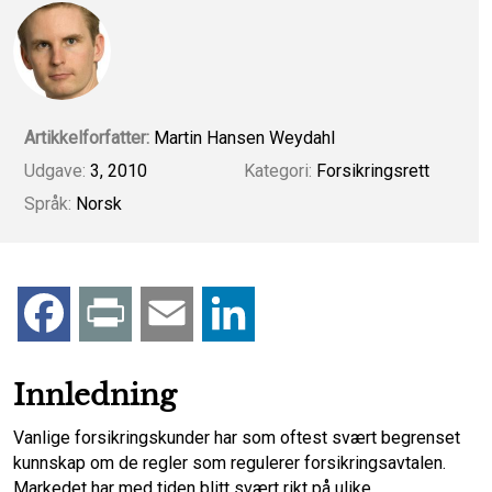
Artikkelforfatter:
Martin Hansen Weydahl
Udgave:
3, 2010
Kategori:
Forsikringsrett
Språk:
Norsk
F
P
E
L
a
r
m
i
Innledning
c
i
a
n
Vanlige forsikringskunder har som oftest svært begrenset
kunnskap om de regler som regulerer forsikringsavtalen.
e
n
i
k
Markedet har med tiden blitt svært rikt på ulike