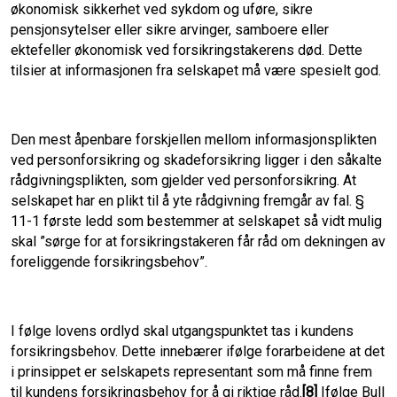
økonomisk sikkerhet ved sykdom og uføre, sikre
pensjonsytelser eller sikre arvinger, samboere eller
ektefeller økonomisk ved forsikringstakerens død. Dette
tilsier at informasjonen fra selskapet må være spesielt god.
Den mest åpenbare forskjellen mellom informasjonsplikten
ved personforsikring og skadeforsikring ligger i den såkalte
rådgivningsplikten, som gjelder ved personforsikring. At
selskapet har en plikt til å yte rådgivning fremgår av fal. §
11-1 første ledd som bestemmer at selskapet så vidt mulig
skal ”sørge for at forsikringstakeren får råd om dekningen av
foreliggende forsikringsbehov”.
I følge lovens ordlyd skal utgangspunktet tas i kundens
forsikringsbehov. Dette innebærer ifølge forarbeidene at det
i prinsippet er selskapets representant som må finne frem
til kundens forsikringsbehov for å gi riktige råd.
[8]
Ifølge Bull