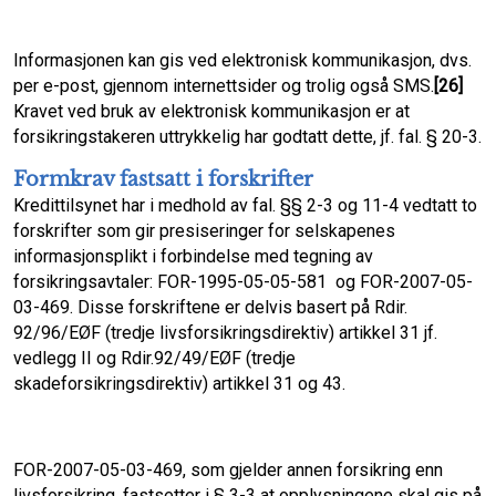
Informasjonen kan gis ved elektronisk kommunikasjon, dvs.
per e-post, gjennom internettsider og trolig også SMS.
[26]
Kravet ved bruk av elektronisk kommunikasjon er at
forsikringstakeren uttrykkelig har godtatt dette, jf. fal. § 20-3.
Formkrav fastsatt i forskrifter
Kredittilsynet har i medhold av fal. §§ 2-3 og 11-4 vedtatt to
forskrifter som gir presiseringer for selskapenes
informasjonsplikt i forbindelse med tegning av
forsikringsavtaler: FOR-1995-05-05-581 og FOR-2007-05-
03-469. Disse forskriftene er delvis basert på Rdir.
92/96/EØF (tredje livsforsikringsdirektiv) artikkel 31 jf.
vedlegg II og Rdir.92/49/EØF (tredje
skadeforsikringsdirektiv) artikkel 31 og 43.
FOR-2007-05-03-469, som gjelder annen forsikring enn
livsforsikring, fastsetter i § 3-3 at opplysningene skal gis på