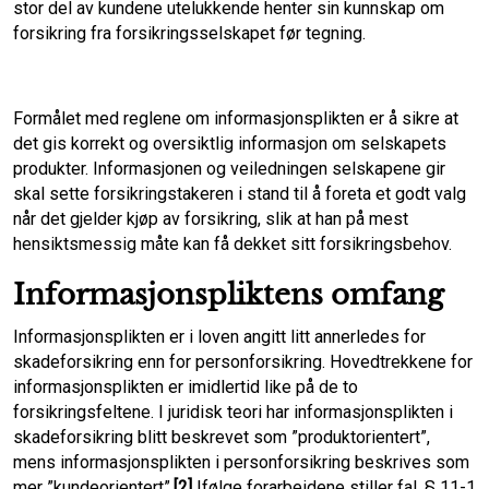
stor del av kundene utelukkende henter sin kunnskap om
forsikring fra forsikringsselskapet før tegning.
Formålet med reglene om informasjonsplikten er å sikre at
det gis korrekt og oversiktlig informasjon om selskapets
produkter. Informasjonen og veiledningen selskapene gir
skal sette forsikringstakeren i stand til å foreta et godt valg
når det gjelder kjøp av forsikring, slik at han på mest
hensiktsmessig måte kan få dekket sitt forsikringsbehov.
Informasjonspliktens omfang
Informasjonsplikten er i loven angitt litt annerledes for
skadeforsikring enn for personforsikring. Hovedtrekkene for
informasjonsplikten er imidlertid like på de to
forsikringsfeltene. I juridisk teori har informasjonsplikten i
skadeforsikring blitt beskrevet som ”produktorientert”,
mens informasjonsplikten i personforsikring beskrives som
mer ”kundeorientert”.
[2]
Ifølge forarbeidene stiller fal. § 11-1