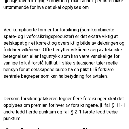
gjenkjøpsverdi. I følge ordlyden (”blant annet”) er listen ikke
uttømmende for hva det skal opplyses om.
Ved kompliserte former for forsikring (som kombinerte
spare- og livsforsikringsprodukter) er det ekstra viktig at
selskapet gir et korrekt og oversiktlig bilde av dekningen og
forklarer vilkårene. Ofte benytter vilkårene seg av tekniske
betegnelser, eller faguttrykk som kan være vanskelige for
vanlige folk å forstå fullt ut. I slike situasjoner taler reelle
hensyn for at selskapene burde ha en plikt til å forklare
sentrale begreper som kan ha betydning for avtalen.
Dersom forsikringstakeren tegner flere forsikringer skal det
opplyses om premien for hver av forsikringene, jf. fal. § 11-1
andre ledd fjerde punktum og fal. § 2-1 første ledd tredje
punktum.