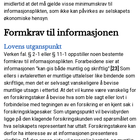
imidlertid at det må gjelde visse minimumskrav til
informasjonsplikten, som ikke kan påvirkes av selskapets
økonomiske hensyn.
Formkrav til informasjonen
Lovens utganspunkt
Verken fal. § 2-1 eller § 11-1 oppstiller noen bestemte
formkrav til informasjonsplikten. Forarbeidene sier at
informasjonen ”kan gis både muntlig og skriftlig”.
[23]
Som
ellers i avtaleretten er muntlige uttalelser like bindende som
skriftlige, men det er selvsagt vanskeligere å bevise
muntlige utsagn i ettertid. At det vil kunne være vanskelig for
en forsikringstaker å bevise hva som ble sagt eller lovt i
forbindelse med tegningen av en forsikring er en kjent sak i
forsikringsklagesaker. Som utgangspunkt vil bevisbyrden
ligge på den klagende forsikringskunden ved spørsmålet om
hva selskapets representant har uttalt. Forsikringstakere kan
derfor ha interesse av at informasjonen presenteres