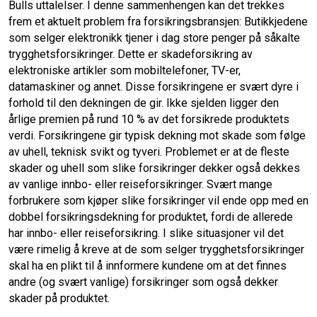
Bulls uttalelser. I denne sammenhengen kan det trekkes
frem et aktuelt problem fra forsikringsbransjen: Butikkjedene
som selger elektronikk tjener i dag store penger på såkalte
trygghetsforsikringer. Dette er skadeforsikring av
elektroniske artikler som mobiltelefoner, TV-er,
datamaskiner og annet. Disse forsikringene er svært dyre i
forhold til den dekningen de gir. Ikke sjelden ligger den
årlige premien på rund 10 % av det forsikrede produktets
verdi. Forsikringene gir typisk dekning mot skade som følge
av uhell, teknisk svikt og tyveri. Problemet er at de fleste
skader og uhell som slike forsikringer dekker også dekkes
av vanlige innbo- eller reiseforsikringer. Svært mange
forbrukere som kjøper slike forsikringer vil ende opp med en
dobbel forsikringsdekning for produktet, fordi de allerede
har innbo- eller reiseforsikring. I slike situasjoner vil det
være rimelig å kreve at de som selger trygghetsforsikringer
skal ha en plikt til å innformere kundene om at det finnes
andre (og svært vanlige) forsikringer som også dekker
skader på produktet.