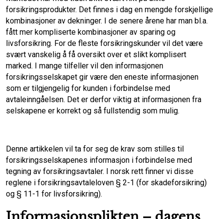
forsikringsprodukter. Det finnes i dag en mengde forskjellige
b
t
l
e
kombinasjoner av dekninger. I de senere årene har man bl.a.
fått mer kompliserte kombinasjoner av sparing og
o
d
livsforsikring. For de fleste forsikringskunder vil det være
svært vanskelig å få oversikt over et slikt komplisert
o
I
marked. I mange tilfeller vil den informasjonen
forsikringsselskapet gir være den eneste informasjonen
k
n
som er tilgjengelig for kunden i forbindelse med
avtaleinngåelsen. Det er derfor viktig at informasjonen fra
selskapene er korrekt og så fullstendig som mulig.
Denne artikkelen vil ta for seg de krav som stilles til
forsikringsselskapenes informasjon i forbindelse med
tegning av forsikringsavtaler. I norsk rett finner vi disse
reglene i forsikringsavtaleloven § 2-1 (for skadeforsikring)
og § 11-1 for livsforsikring).
Informasjonsplikten – dagens