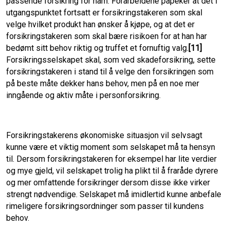
passende forsikring for ham. Forarbeidene påpeker at det i
utgangspunktet fortsatt er forsikringstakeren som skal
velge hvilket produkt han ønsker å kjøpe, og at det er
forsikringstakeren som skal bære risikoen for at han har
bedømt sitt behov riktig og truffet et fornuftig valg.
[11]
Forsikringsselskapet skal, som ved skadeforsikring, sette
forsikringstakeren i stand til å velge den forsikringen som
på beste måte dekker hans behov, men på en noe mer
inngående og aktiv måte i personforsikring.
Forsikringstakerens økonomiske situasjon vil selvsagt
kunne være et viktig moment som selskapet må ta hensyn
til. Dersom forsikringstakeren for eksempel har lite verdier
og mye gjeld, vil selskapet trolig ha plikt til å fraråde dyrere
og mer omfattende forsikringer dersom disse ikke virker
strengt nødvendige. Selskapet må imidlertid kunne anbefale
rimeligere forsikringsordninger som passer til kundens
behov.