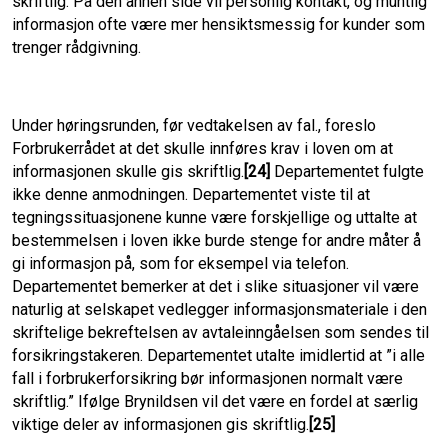
skriftlig. På den annen side vil personlig kontakt, og muntlig
informasjon ofte være mer hensiktsmessig for kunder som
trenger rådgivning.
Under høringsrunden, før vedtakelsen av fal., foreslo
Forbrukerrådet at det skulle innføres krav i loven om at
informasjonen skulle gis skriftlig.
[24]
Departementet fulgte
ikke denne anmodningen. Departementet viste til at
tegningssituasjonene kunne være forskjellige og uttalte at
bestemmelsen i loven ikke burde stenge for andre måter å
gi informasjon på, som for eksempel via telefon.
Departementet bemerker at det i slike situasjoner vil være
naturlig at selskapet vedlegger informasjonsmateriale i den
skriftelige bekreftelsen av avtaleinngåelsen som sendes til
forsikringstakeren. Departementet utalte imidlertid at ”i alle
fall i forbrukerforsikring bør informasjonen normalt være
skriftlig.” Ifølge Brynildsen vil det være en fordel at særlig
viktige deler av informasjonen gis skriftlig.
[25]