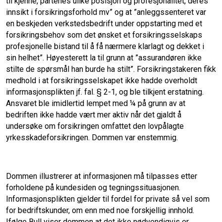
til kjenne, partenes ulike posisjon og profesjonalitet, deres
innsikt i forsikringsforhold mv” og at ”anleggssenteret var
en beskjeden verkstedsbedrift under oppstarting med et
forsikringsbehov som det ønsket et forsikringsselskaps
profesjonelle bistand til å få nærmere klarlagt og dekket i
sin helhet”. Høyesterett la til grunn at ”assurandøren ikke
stilte de spørsmål han burde ha stilt”. Forsikringstakeren fikk
medhold i at forsikringsselskapet ikke hadde overholdt
informasjonsplikten jf. fal. § 2-1, og ble tilkjent erstatning.
Ansvaret ble imidlertid lempet med ¼ på grunn av at
bedriften ikke hadde vært mer aktiv når det gjaldt å
undersøke om forsikringen omfattet den lovpålagte
yrkesskadeforsikringen. Dommen var enstemmig.
Dommen illustrerer at informasjonen må tilpasses etter
forholdene på kundesiden og tegningssituasjonen.
Informasjonsplikten gjelder til fordel for private så vel som
for bedriftskunder, om enn med noe forskjellig innhold.
Ifølge Bull viser dommen at det ikke nødvendigvis er