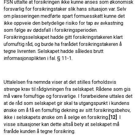
FSN uttalte at forsikringen ikke kunne anses som økonomisk
forsvarlig for forsikringstaker slik hans situasjon var. Selv
om plasseringen medførte spart formuesskatt kunne det
ikke oppveie den betydelige risiko for tap av avkastning
som følge av dødsfall i forsikringsperioden.
Forsikringsselskapet hadde gitt forsikringstakeren klart
ufornuftig råd, og burde ha frarådet forsikringstakeren å
tegne livrenten. Selskapet hadde således brutt
informasjonsplikten i fal. § 11-1.
Uttalelsen fra nemnda viser at det stilles forholdsvis
strenge krav til rådgivningen fra selskapet. Rådene som gis
må være fornuftige og forsvarlige. I forarbeidene uttales det
at de råd som selskapet gir skal ta utgangspunkt i kundens
ønske om å få en fornuftig dekning av sitt forsikringsbehov,
ikke i selskapets ønske om å selge en forsikring.
[12]
I
visse situasjoner kan dette altså bety at selskapet må
fraråde kunden å tegne forsikring.