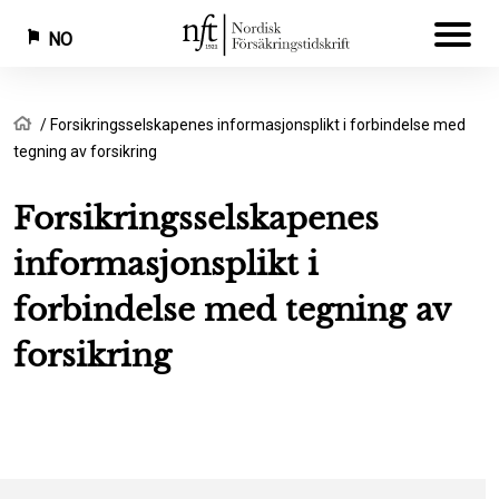
NO
Hopp
Navigasjonssti
Hjem
Forsikringsselskapenes informasjonsplikt i forbindelse med
til
tegning av forsikring
hovedinnhold
Forsikringsselskapenes
informasjonsplikt i
forbindelse med tegning av
forsikring