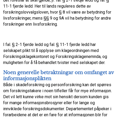
det foreslår at skal gjelde, jf. fal. § 2-1 tredje ledd og fal. §
11-1 fjerde ledd. Her til lands reguleres dette av
forsikringslovvalgsloven, hvor § 8 vil være av betydning for
livsforsikringer, mens §§ 9 og 9A vil ha betydning for andre
forsikringer enn livsforsikring.
I fal. § 2-1 fjerde ledd og fal. § 11-1 fjerde ledd har
selskapet plikt til å opplyse om klageordningen med
Forsikringsklagekontoret og Forsikringsklagenemnda, og
muligheten for å få behandlet tvister med selskapet der.
Noen generelle betraktningar om omfanget av
informasjonsplikten
Både i skadeforsikring og personforsikring kan det spørres
om forsikringstakere i noen tilfeller får for mye informasjon.
Det vil lett kunne virke mot sin hensikt dersom kunden gis
for mange informasjonsbrosjyrer eller for lange og
innviklede forsikringsdokumenter. Departementet påpeker i
forarbeidene at det er en fare for at informasjonen blir for