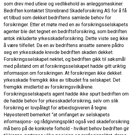
som drev med utleie og vedlikehold av anleggsmaskiner.
Bedriften kontaktet Storebrand Skadeforsikring AS for å få
et tilbud som dekket bedriftens samlede behov for
forsikringer. Etter et møte med en av forsikringsselskapets
agenter ble det tegnet en bedriftsforsikring, som bedriften
antok inkluderte yrkesskadeforsikring. Dette viste seg ikke
å være tilfellet. Da en av bedriftens ansatte senere pådro
seg en yrkesskade krevde bedriften skaden dekket.
Forsikringsselskapet nektet, og bedriften gikk til søksmål
med påstand om at forsikringsselskapet hadde gitt uriktig
informasjon om forsikringen. At forsikringen ikke dekket
yrkesskade fremgikk ikke av tilbudet fra selskapet. Det
fremgikk imidlertid av forsikringsvilkårene.
Forsikringsselskapets agent hadde ikke spurt bedriften om
de hadde behov for yrkesskadeforsikring, selv om slik
forsikring er lovpålagt for arbeidsgiveren å tegne.
Høyesterett bemerket ”at omfanget av selskapets
informasjons- og rådgivningsplikt også ved skadeforsikring
må bero på de konkrete forhold - hvilket behov bedriften gir