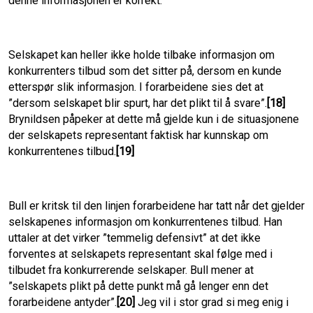
denne informasjonen er korrekt.
Selskapet kan heller ikke holde tilbake informasjon om
konkurrenters tilbud som det sitter på, dersom en kunde
etterspør slik informasjon. I forarbeidene sies det at
”dersom selskapet blir spurt, har det plikt til å svare”.
[18]
Brynildsen påpeker at dette må gjelde kun i de situasjonene
der selskapets representant faktisk har kunnskap om
konkurrentenes tilbud.
[19]
Bull er kritsk til den linjen forarbeidene har tatt når det gjelder
selskapenes informasjon om konkurrentenes tilbud. Han
uttaler at det virker ”temmelig defensivt” at det ikke
forventes at selskapets representant skal følge med i
tilbudet fra konkurrerende selskaper. Bull mener at
”selskapets plikt på dette punkt må gå lenger enn det
forarbeidene antyder”.
[20]
Jeg vil i stor grad si meg enig i