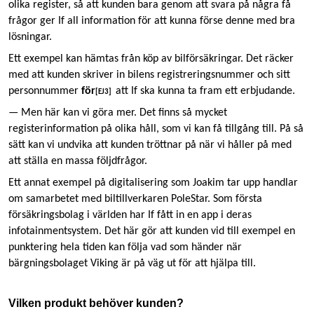
olika register, så att kunden bara genom att svara på några få
frågor ger If all information för att kunna förse denne med bra
lösningar.
Ett exempel kan hämtas från köp av bilförsäkringar. Det räcker
med att kunden skriver in bilens registreringsnummer och sitt
personnummer
för
att If ska kunna ta fram ett erbjudande.
[EJ3]
— Men här kan vi göra mer. Det finns så mycket
registerinformation på olika håll, som vi kan få tillgång till. På så
sätt kan vi undvika att kunden tröttnar på när vi håller på med
att ställa en massa följdfrågor.
Ett annat exempel på digitalisering som Joakim tar upp handlar
om samarbetet med biltillverkaren PoleStar. Som första
försäkringsbolag i världen har If fått in en app i deras
infotainmentsystem. Det här gör att kunden vid till exempel en
punktering hela tiden kan följa vad som händer när
bärgningsbolaget Viking är på väg ut för att hjälpa till.
Vilken produkt behöver kunden?