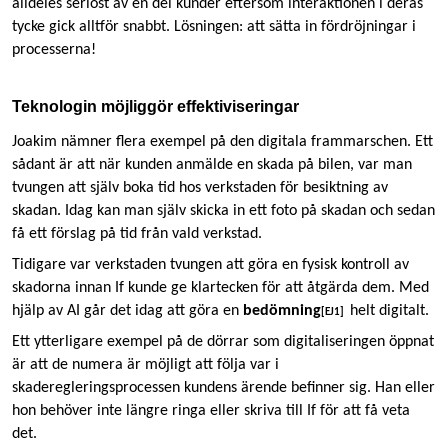
alldeles seriöst av en del kunder eftersom interaktionen i deras
tycke gick alltför snabbt. Lösningen: att sätta in fördröjningar i
processerna!
Teknologin möjliggör effektiviseringar
Joakim nämner flera exempel på den digitala frammarschen. Ett
sådant är att när kunden anmälde en skada på bilen, var man
tvungen att själv boka tid hos verkstaden för besiktning av
skadan. Idag kan man själv skicka in ett foto på skadan och sedan
få ett förslag på tid från vald verkstad.
Tidigare var verkstaden tvungen att göra en fysisk kontroll av
skadorna innan If kunde ge klartecken för att åtgärda dem. Med
hjälp av AI går det idag att göra en
bedömning
helt digitalt.
[EJ1]
Ett ytterligare exempel på de dörrar som digitaliseringen öppnat
är att de numera är möjligt att följa var i
skaderegleringsprocessen kundens ärende befinner sig. Han eller
hon behöver inte längre ringa eller skriva till If för att få veta
det.