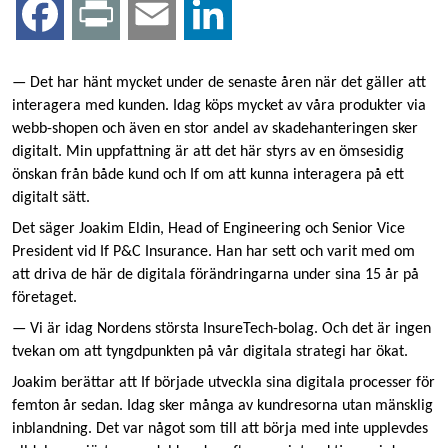
F
P
E
L
a
r
m
i
— Det har hänt mycket under de senaste åren när det gäller att
interagera med kunden. Idag köps mycket av våra produkter via
c
i
a
n
webb-shopen och även en stor andel av skadehanteringen sker
digitalt. Min uppfattning är att det här styrs av en ömsesidig
e
n
i
k
önskan från både kund och If om att kunna interagera på ett
digitalt sätt.
b
t
l
e
Det säger Joakim Eldin, Head of Engineering och Senior Vice
President vid If P&C Insurance. Han har sett och varit med om
o
d
att driva de här de digitala förändringarna under sina 15 år på
företaget.
o
I
— Vi är idag Nordens största InsureTech-bolag. Och det är ingen
k
n
tvekan om att tyngdpunkten på vår digitala strategi har ökat.
Joakim berättar att If började utveckla sina digitala processer för
femton år sedan. Idag sker många av kundresorna utan mänsklig
inblandning. Det var något som till att börja med inte upplevdes