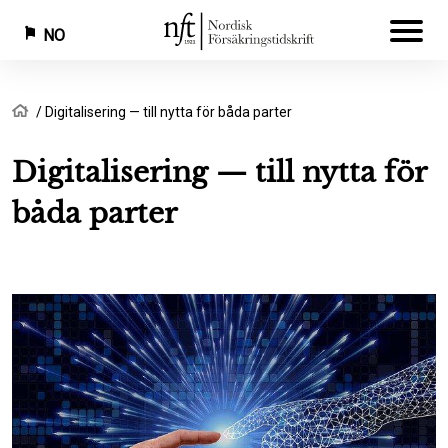
NO
Hopp
Navigasjonssti
Hjem
Digitalisering — till nytta för båda parter
til
hovedinnhold
Digitalisering — till nytta för
båda parter