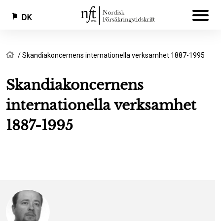
DK
Gå
Brødkrumme
Hjem
Skandiakoncernens internationella verksamhet 1887-1995
til
hovedindhold
Skandiakoncernens
internationella verksamhet
1887-1995