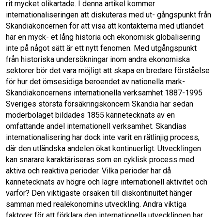
o
d
o
I
k
n