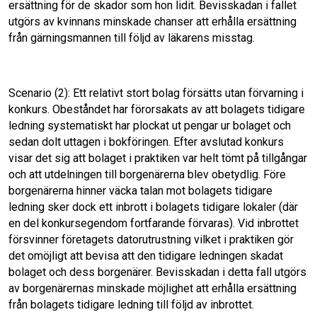
ersättning för de skador som hon lidit. Bevisskadan i fallet
utgörs av kvinnans minskade chanser att erhålla ersättning
från gärningsmannen till följd av läkarens misstag.
Scenario (2): Ett relativt stort bolag försätts utan förvarning i
konkurs. Obeståndet har förorsakats av att bolagets tidigare
ledning systematiskt har plockat ut pengar ur bolaget och
sedan dolt uttagen i bokföringen. Efter avslutad konkurs
visar det sig att bolaget i praktiken var helt tömt på tillgångar
och att utdelningen till borgenärerna blev obetydlig. Före
borgenärerna hinner väcka talan mot bolagets tidigare
ledning sker dock ett inbrott i bolagets tidigare lokaler (där
en del konkursegendom fortfarande förvaras). Vid inbrottet
försvinner företagets datorutrustning vilket i praktiken gör
det omöjligt att bevisa att den tidigare ledningen skadat
bolaget och dess borgenärer. Bevisskadan i detta fall utgörs
av borgenärernas minskade möjlighet att erhålla ersättning
från bolagets tidigare ledning till följd av inbrottet.