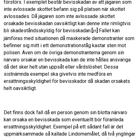
förstörs. I exemplet består bevisskadan av att jägaren som
inte avlossade skottet befann sig på platsen när skottet
avlossades. Då jägaren som inte avlossade skottet
orsakade bevisskadan oavsiktligt kan denne inte rimligtvis
bli skadeståndsskyldig för bevisskadan.
[
]
Fallet kan
21
jämföras med situationen då maskerade demonstranter som
befinner sig mitt i ett demonstrationståg kastar sten mot
polisen. Även om de övriga demonstranterna genom sin
närvaro orsakar en bevisskada kan de inte hållas ansvariga
då det sker helt utan uppsåt eller vårdslöshet. Dessa
sistnämnda exempel ska givetvis inte medföra en
ersättningsskyldighet för bevisskador då skadan orsakats
helt oavsiktligt.
Det finns dock fall då en person genom sin blotta närvaro
kan orsaka en bevisskada som eventuellt bör föranleda
ersättningsskyldighet. Exempel på ett sådant fall är det
uppmärksammade så kallade Lindomemålet, då två ynglingar