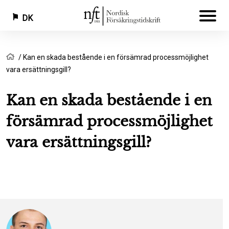
DK
Gå
Brødkrumme
Hjem
Kan en skada bestående i en försämrad processmöjlighet
til
vara ersättningsgill?
hovedindhold
Kan en skada bestående i en
försämrad processmöjlighet
vara ersättningsgill?