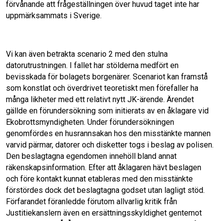
förvånande att frågeställningen över huvud taget inte har
uppmärksammats i Sverige.
Vi kan även betrakta scenario 2 med den stulna
datorutrustningen. I fallet har stölderna medfört en
bevisskada för bolagets borgenärer. Scenariot kan framstå
som konstlat och överdrivet teoretiskt men förefaller ha
många likheter med ett relativt nytt JK-ärende. Ärendet
gällde en förundersökning som initierats av en åklagare vid
Ekobrottsmyndigheten. Under förundersökningen
genomfördes en husrannsakan hos den misstänkte mannen
varvid pärmar, datorer och disketter togs i beslag av polisen.
Den beslagtagna egendomen innehöll bland annat
räkenskapsinformation. Efter att åklagaren hävt beslagen
och före kontakt kunnat etableras med den misstänkte
förstördes dock det beslagtagna godset utan lagligt stöd.
Förfarandet föranledde förutom allvarlig kritik från
Justitiekanslern även en ersättningsskyldighet gentemot