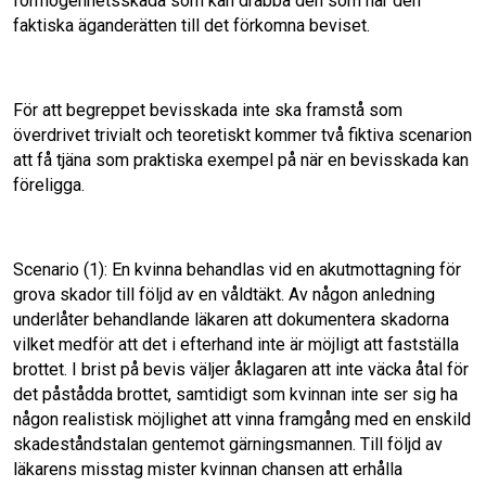
förmögenhetsskada som kan drabba den som har den
faktiska äganderätten till det förkomna beviset.
För att begreppet bevisskada inte ska framstå som
överdrivet trivialt och teoretiskt kommer två fiktiva scenarion
att få tjäna som praktiska exempel på när en bevisskada kan
föreligga.
Scenario (1): En kvinna behandlas vid en akutmottagning för
grova skador till följd av en våldtäkt. Av någon anledning
underlåter behandlande läkaren att dokumentera skadorna
vilket medför att det i efterhand inte är möjligt att fastställa
brottet. I brist på bevis väljer åklagaren att inte väcka åtal för
det påstådda brottet, samtidigt som kvinnan inte ser sig ha
någon realistisk möjlighet att vinna framgång med en enskild
skadeståndstalan gentemot gärningsmannen. Till följd av
läkarens misstag mister kvinnan chansen att erhålla