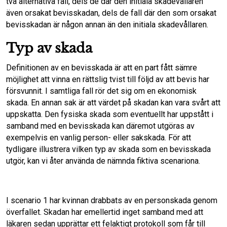
två alternativa fall, dels de där den initiala skadevållaren
även orsakat bevisskadan, dels de fall där den som orsakat
bevisskadan är någon annan än den initiala skadevållaren.
Typ av skada
Definitionen av en bevisskada är att en part fått sämre
möjlighet att vinna en rättslig tvist till följd av att bevis har
försvunnit. I samtliga fall rör det sig om en ekonomisk
skada. En annan sak är att värdet på skadan kan vara svårt att
uppskatta. Den fysiska skada som eventuellt har uppstått i
samband med en bevisskada kan däremot utgöras av
exempelvis en vanlig person- eller sakskada. För att
tydligare illustrera vilken typ av skada som en bevisskada
utgör, kan vi åter använda de nämnda fiktiva scenariona.
I scenario 1 har kvinnan drabbats av en personskada genom
överfallet. Skadan har emellertid inget samband med att
läkaren sedan upprättar ett felaktigt protokoll som får till