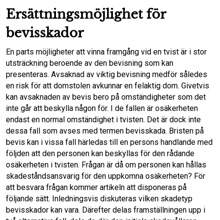
Ersättningsmöjlighet för
bevisskador
En parts möjligheter att vinna framgång vid en tvist är i stor
utsträckning beroende av den bevisning som kan
presenteras. Avsaknad av viktig bevisning medför således
en risk för att domstolen avkunnar en felaktig dom. Givetvis
kan avsaknaden av bevis bero på omständigheter som det
inte går att beskylla någon för. I de fallen är osäkerheten
endast en normal omständighet i tvisten. Det är dock inte
dessa fall som avses med termen bevisskada. Bristen på
bevis kan i vissa fall härledas till en persons handlande med
följden att den personen kan beskyllas för den rådande
osäkerheten i tvisten. Frågan är då om personen kan hållas
skadeståndsansvarig för den uppkomna osäkerheten? För
att besvara frågan kommer artikeln att disponeras på
följande sätt. Inledningsvis diskuteras vilken skadetyp
bevisskador kan vara. Därefter delas framställningen upp i