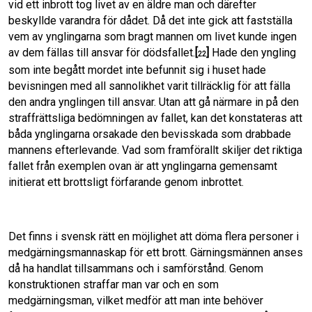
vid ett inbrott tog livet av en äldre man och därefter
beskyllde varandra för dådet. Då det inte gick att fastställa
vem av ynglingarna som bragt mannen om livet kunde ingen
av dem fällas till ansvar för dödsfallet.
[
]
Hade den yngling
22
som inte begått mordet inte befunnit sig i huset hade
bevisningen med all sannolikhet varit tillräcklig för att fälla
den andra ynglingen till ansvar. Utan att gå närmare in på den
straffrättsliga bedömningen av fallet, kan det konstateras att
båda ynglingarna orsakade den bevisskada som drabbade
mannens efterlevande. Vad som framförallt skiljer det riktiga
fallet från exemplen ovan är att ynglingarna gemensamt
initierat ett brottsligt förfarande genom inbrottet.
Det finns i svensk rätt en möjlighet att döma flera personer i
medgärningsmannaskap för ett brott. Gärningsmännen anses
då ha handlat tillsammans och i samförstånd. Genom
konstruktionen straffar man var och en som
medgärningsman, vilket medför att man inte behöver