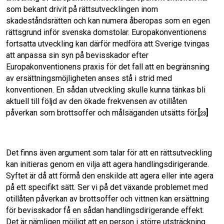
som bekant drivit på rättsutvecklingen inom
skadeståndsrätten och kan numera åberopas som en egen
rättsgrund inför svenska domstolar. Europakonventionens
fortsatta utveckling kan därför medföra att Sverige tvingas
att anpassa sin syn på bevisskador efter
Europakonventionens praxis för det fall att en begränsning
av ersättningsmöjligheten anses stå i strid med
konventionen. En sådan utveckling skulle kunna tänkas bli
aktuell till följd av den ökade frekvensen av otillåten
påverkan som brottsoffer och målsäganden utsätts för.
[
]
23
Det finns även argument som talar för att en rättsutveckling
kan initieras genom en vilja att agera handlingsdirigerande.
Syftet är då att förmå den enskilde att agera eller inte agera
på ett specifikt sätt. Ser vi på det växande problemet med
otillåten påverkan av brottsoffer och vittnen kan ersättning
för bevisskador få en sådan handlingsdirigerande effekt.
Det är nämligen möjligt att en person i större utsträckning