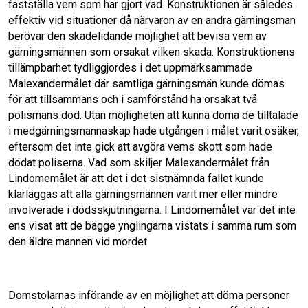
fastställa vem som har gjort vad. Konstruktionen är således
effektiv vid situationer då närvaron av en andra gärningsman
berövar den skade­lidande möjlighet att bevisa vem av
gärningsmännen som orsakat vilken skada. Konstruktionens
tillämpbarhet tydliggjordes i det uppmärksammade
Malexandermålet där samtliga gärningsmän kunde dömas
för att tillsammans och i samförstånd ha orsakat två
polismäns död. Utan möjligheten att kunna döma de till­talade
i medgärningsmannaskap hade utgången i målet varit osäker,
eftersom det inte gick att avgöra vems skott som hade
dödat poliserna. Vad som skiljer Malexandermålet från
Lindomemålet är att det i det sistnämnda fallet kunde
klarläggas att alla gärningsmännen varit mer eller mindre
involverade i dödsskjutningarna. I Lindomemålet var det inte
ens visat att de bägge ynglingarna vistats i samma rum som
den äldre mannen vid mordet.
Domstolarnas införande av en möjlighet att döma personer