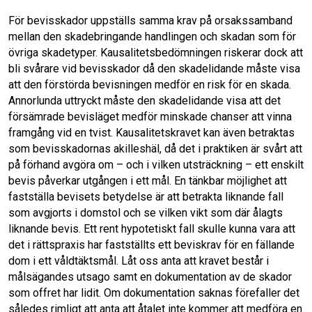
För bevisskador uppställs samma krav på orsakssamband
mellan den skadebringande handlingen och skadan som för
övriga skadetyper. Kausalitetsbedömningen riskerar dock att
bli svårare vid bevisskador då den skadelidande måste visa
att den förstörda bevisningen medför en risk för en skada.
Annorlunda uttryckt måste den skadelidande visa att det
försämrade bevisläget medför minskade chanser att vinna
framgång vid en tvist. Kausalitetskravet kan även betraktas
som bevisskadornas akilleshäl, då det i praktiken är svårt att
på förhand avgöra om – och i vilken utsträckning – ett enskilt
bevis påverkar utgången i ett mål. En tänkbar möjlighet att
fastställa bevisets betydelse är att betrakta liknande fall
som avgjorts i domstol och se vilken vikt som där ålagts
liknande bevis. Ett rent hypotetiskt fall skulle kunna vara att
det i rättspraxis har fastställts ett beviskrav för en fällande
dom i ett våldtäktsmål. Låt oss anta att kravet består i
målsägandes utsago samt en dokumentation av de skador
som offret har lidit. Om dokumentation saknas förefaller det
således rimligt att anta att åtalet inte kommer att medföra en