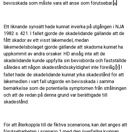
bevisskada som måste vara att anse som förutsebar.
[
]
6
Ett liknande synsätt hade kunnat inverka på utgången i NJA
1982 s. 421. I fallet gjorde de skadelidande gällande att de
fått skador av ett visst läkemedel, medan
läkemedelsbolaget gjorde gällande att skadorna kunnat ha
uppkommit av andra orsaker. HD ansåg inte att de
skadelidande kunde uppfylla sin bevisbörda och fastställde
således att någon skadeståndsskyldighet inte förelåg.
[
]
I
7
fallet hade de skadelidande kunnat yrka skadestånd för att
läkemedlen i vart fall utgjorde en bevisskada i samma
bemärkelse som de potentiella symptomen från strålningen
och att de redan på denna grund var berättigade till
skadestånd.
För att återkoppla till de fiktiva scenariona, kan det anges att
förutsebarheten i scenario 1 med den överfallna kvinnan