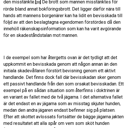
den misstänkte.
[
]
De brott som mannen misstänktes för
20
rörde bland annat bokföringsbrott. Det ligger därför nära till
hands att mannens borgenärer kan ha lidit en bevisskada till
följd av att den beslagtagna egendomen förstördes då den
innehöll räkenskapsinformation som kan ha varit avgörande
för en skadeståndstalan mot mannen.
I de exempel som har återgetts ovan är det tydligt att det
uppkommit en bevisskada genom att någon annan än den
initiala skadevållaren förstört bevisning genom ett aktivt
handlande. Det finns dock fall där bevisskadan sker genom
ett passivt handlande från den som orsakat bevisskadan. Ett
exempel på en sådan situation som återfinns i doktrinen är
en variant av fallet med de två jägarna. I det alternativa fallet
är det endast en av jägarna som av misstag skjuter hunden,
medan den andra jägaren endast befinner sig på platsen.
Efter att skottet avlossats fortsätter de bägge jägarna jakten
med resultatet att alla spår om vem som sköt hunden