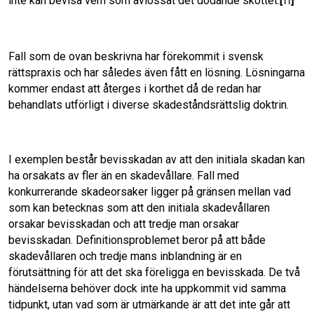
inte kan bevisa vem som avlossat det dödande skottet.
[
]
11
Fall som de ovan beskrivna har förekommit i svensk
rättspraxis och har således även fått en lösning. Lösningarna
kommer endast att återges i korthet då de redan har
behandlats utförligt i diverse skadeståndsrättslig doktrin.
I exemplen består bevisskadan av att den initiala skadan kan
ha orsakats av fler än en skadevållare. Fall med
konkurrerande skadeorsaker ligger på gränsen mellan vad
som kan betecknas som att den initiala skadevållaren
orsakar bevisskadan och att tredje man orsakar
bevisskadan. Definitionsproblemet beror på att både
skadevållaren och tredje mans inblandning är en
förutsättning för att det ska föreligga en bevisskada. De två
händelserna behöver dock inte ha uppkommit vid samma
tidpunkt, utan vad som är utmärkande är att det inte går att