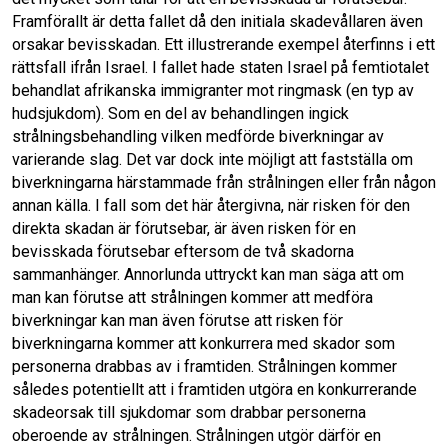
Framförallt är detta fallet då den initiala skadevållaren även
orsakar bevisskadan. Ett illustrerande exempel återfinns i ett
rättsfall ifrån Israel. I fallet hade staten Israel på femtiotalet
behandlat afrikanska immigranter mot ringmask (en typ av
hudsjukdom). Som en del av behandlingen ingick
strålningsbehandling vilken medförde biverkningar av
varierande slag. Det var dock inte möjligt att fastställa om
biverkningarna härstammade från strålningen eller från någon
annan källa. I fall som det här återgivna, när risken för den
direkta skadan är förutsebar, är även risken för en
bevisskada förutsebar eftersom de två skadorna
sammanhänger. Annorlunda uttryckt kan man säga att om
man kan förutse att strålningen kommer att medföra
biverkningar kan man även förutse att risken för
biverkningarna kommer att konkurrera med skador som
personerna drabbas av i framtiden. Strålningen kommer
således potentiellt att i framtiden utgöra en konkurrerande
skadeorsak till sjukdomar som drabbar personerna
oberoende av strålningen. Strålningen utgör därför en