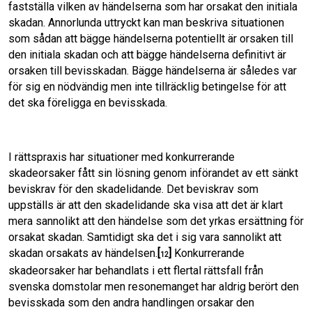
fastställa vilken av händelserna som har orsakat den initiala
skadan. Annorlunda uttryckt kan man beskriva situationen
som sådan att bägge händelserna potentiellt är orsaken till
den initiala skadan och att bägge händelserna definitivt är
orsaken till bevisskadan. Bägge händelserna är således var
för sig en nödvändig men inte tillräcklig betingelse för att
det ska föreligga en bevisskada.
I rättspraxis har situationer med konkurrerande
skadeorsaker fått sin lösning genom införandet av ett sänkt
beviskrav för den skadelidande. Det beviskrav som
uppställs är att den skadelidande ska visa att det är klart
mera sannolikt att den händelse som det yrkas ersättning för
orsakat skadan. Samtidigt ska det i sig vara sannolikt att
skadan orsakats av händelsen.
[
]
Konkurrerande
12
skadeorsaker har behandlats i ett flertal rättsfall från
svenska domstolar men resonemanget har aldrig berört den
bevisskada som den andra handlingen orsakar den