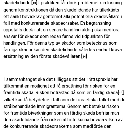
skadelidande.
[
]
I praktiken får dock problemet sin lösning
13
genom konstruktionen då den skadelidande har tillerkänts
ett sänkt beviskrav gentemot alla potentiella skadevållare i
fall med konkurrerande skadeorsaker. En begränsning
uppställs dock i att en senare handling aldrig ska medföra
ansvar för skador som redan fanns vid tidpunkten för
handlingen. För denna typ av skador som betecknas som
färdiga skador kan den skadelidande således endast kräva
ersättning av den första skadevållaren.
[
]
14
I sammanhanget ska det tilläggas att det i rättspraxis har
tillkommit en möjlighet att få ersättning för risken för en
framtida skada. Risken betraktas då som en färdig skada
[
]
,
15
vilket kan få betydelse i fall som det israeliska fallet med de
strålbehandlade immigranterna. Genom att betrakta risken
för framtida biverkningar som en färdig skada befriar man
den skadelidande från risken att inte kunna bevisa vilken av
de konkurrerande skadeorsakerna som medförde den