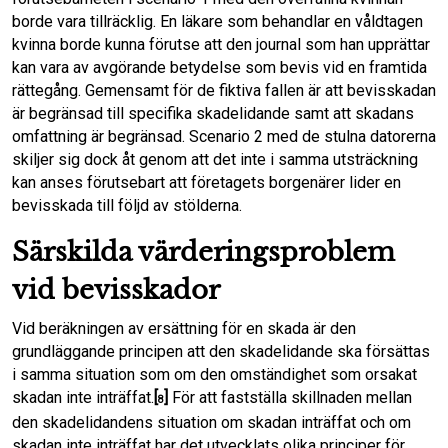
borde vara tillräcklig. En läkare som behandlar en våldtagen
kvinna borde kunna förutse att den journal som han upprättar
kan vara av avgörande betydelse som bevis vid en framtida
rättegång. Gemensamt för de fiktiva fallen är att bevisskadan
är begränsad till specifika skadelidande samt att skadans
omfattning är begränsad. Scenario 2 med de stulna datorerna
skiljer sig dock åt genom att det inte i samma utsträckning
kan anses förutsebart att företagets borgenärer lider en
bevisskada till följd av stölderna.
Särskilda värderingsproblem
vid bevisskador
Vid beräkningen av ersättning för en skada är den
grundläggande principen att den skadelidande ska försättas
i samma situation som om den omständighet som orsakat
skadan inte inträffat.
[
]
För att fastställa skillnaden mellan
8
den skadelidandens situation om skadan inträffat och om
skadan inte inträffat har det utvecklats olika principer för