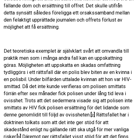
fällande dom och ersättning till offret. Det skulle utifrån
detta synsätt således föreligga ett orsakssamband mellan
den felaktigt upprättade journalen och offrets förlust av
möjlighet att få ersättning.
Det teoretiska exemplet är självklart svårt att omvandla till
praktik men som i många andra fall kan en uppskattning
göras. Möjligheten att uppskatta en skadas omfattning
tydliggörs i ett rättsfall där en polis blev biten av en kvinna i
en polisbil. Under bilfärden uttalade kvinnan att hon var HIV-
smittad. Då det inte kunde verifieras om polisen smittats
förrän efter sex månader fick polisen under lång tid leva i
ovisshet. Trots att det sedermera visade sig att polisen inte
smittats av HIV fick polisen ersättning för det lidande som
denne genomlidit till följd av ovissheten.
[
]
Rättsfallet har i
2
doktrinen tolkats som att det inte ger stöd för att
skadestånd enligt nu gällande rätt ska utgå för mer vanliga
risker.
[
]
Däremot ger rättsfallet visst stöd för att det finns
3