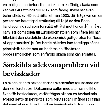
en möjlighet att behandla en risk som en färdig skada som
kan vara ersättningsgill. Risk som färdig skada har även
behandlats av HD i ett rättsfall från 2005, där fråga var om en
person var berättigad ersättning till följd av den långa
handläggningstid som föregått ett åtal mot honom.
[
]
I målet
4
hänvisar domstolen till Europadomstolen som i flera fall har
tillerkänt den skadelidande ekonomisk gottgörelse för ”loss
of opportunities”.
[
]
Det borde således inte föreligga något
5
principiellt hinder mot att bedöma en försämrad
processmöjlighet som en färdig skada som kan ersättas.
Särskilda adekvansproblem vid
bevisskador
En skada är som bekant endast skadeståndsgrundande om
den var förutsebar. Detsamma gäller med stor sannolikhet
även för bevisskador, varför frågan blir om en bevisskada
typiskt sett kan betraktas som förutsebar. I många fall finns
det mycket som talar för att en bevisskada är förutsebar.