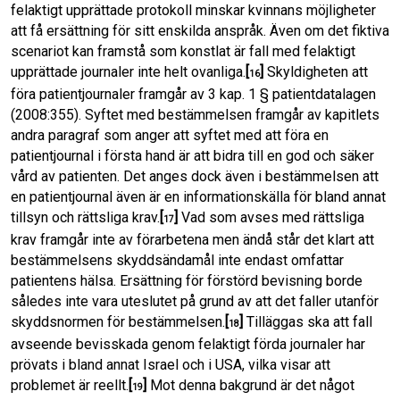
felaktigt upprättade protokoll minskar kvinnans möjligheter
att få ersättning för sitt enskilda anspråk. Även om det fiktiva
scenariot kan framstå som konstlat är fall med felaktigt
upprättade journaler inte helt ovanliga.
[
]
Skyldigheten att
16
föra patientjournaler framgår av 3 kap. 1 § patientdatalagen
(2008:355). Syftet med bestämmelsen framgår av kapitlets
andra paragraf som anger att syftet med att föra en
patientjournal i första hand är att bidra till en god och säker
vård av patienten. Det anges dock även i bestämmelsen att
en patientjournal även är en informationskälla för bland annat
tillsyn och rättsliga krav.
[
]
Vad som avses med rättsliga
17
krav framgår inte av förarbetena men ändå står det klart att
bestämmelsens skyddsändamål inte endast omfattar
patientens hälsa. Ersättning för förstörd bevisning borde
således inte vara uteslutet på grund av att det faller utanför
skyddsnormen för bestämmelsen.
[
]
Tilläggas ska att fall
18
avseende bevisskada genom felaktigt förda journaler har
prövats i bland annat Israel och i USA, vilka visar att
problemet är reellt.
[
]
Mot denna bakgrund är det något
19