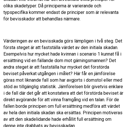
olika skadetyper. Då principerna är varierande och
typspecifika kommer endast de principer som är relevanta
för bevisskador att behandlas närmare.
Värderingen av en bevisskada görs lämpligen i två steg. Det
första steget är att fastställa värdet av den initiala skadan.
Exempelvis hur mycket hade kvinnan i scenario 1 kunnat få i
ersättning vid en fällande dom mot gärningsmannen? Det
andra steget är att fastställa hur mycket det förstörda
beviset påverkat utgången i målet? Här får en jämförelse
göras mot liknande fall som har avgjorts i domstol eller med
stöd av tillgänglig statistik. Jämförelsen blir givetvis enklare
i de fall där det går att konstatera att det förstörda beviset är
direkt avgörande för att vinna framgång vid en talan. För de
fallen borde principen om full ersättning medföra att värdet
av hela den initiala skadan ska ersättas. Principen motiveras
av att den skadelidande hade erhållit full ersättning om
denne inte drabbats av bevisskadan.