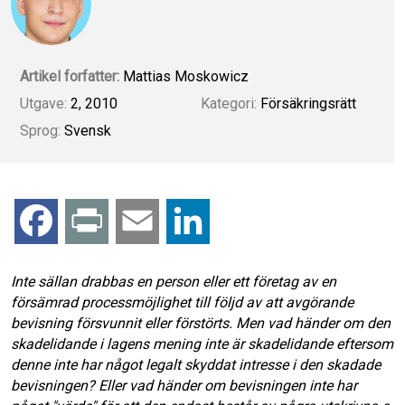
Artikel forfatter:
Mattias Moskowicz
Utgave:
2, 2010
Kategori:
Försäkringsrätt
Sprog:
Svensk
F
P
E
L
a
r
m
i
Inte sällan drabbas en person eller ett företag av en
försämrad processmöjlighet till följd av att avgörande
c
i
a
n
bevisning försvunnit eller förstörts. Men vad händer om den
skadelidande i lagens mening inte är skadelidande eftersom
e
n
i
k
denne inte har något legalt skyddat intresse i den skadade
bevisningen? Eller vad händer om bevisningen inte har
b
t
l
e