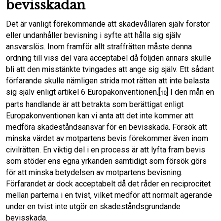
bevisskadan
Det är vanligt förekommande att skadevållaren själv förstör
eller undanhåller bevisning i syfte att hålla sig själv
ansvarslös. Inom framför allt straffrätten måste denna
ordning till viss del vara acceptabel då följden annars skulle
bli att den misstänkte tvingades att ange sig själv. Ett sådant
förfarande skulle nämligen strida mot rätten att inte belasta
sig själv enligt artikel 6 Europakonventionen.
[
]
I den mån en
10
parts handlande är att betrakta som berättigat enligt
Europakonventionen kan vi anta att det inte kommer att
medföra skadeståndsansvar för en bevisskada. Försök att
minska värdet av motpartens bevis förekommer även inom
civilrätten. En viktig del i en process är att lyfta fram bevis
som stöder ens egna yrkanden samtidigt som försök görs
för att minska betydelsen av motpartens bevisning.
Förfarandet är dock acceptabelt då det råder en reciprocitet
mellan parterna i en tvist, vilket medför att normalt agerande
under en tvist inte utgör en skadeståndsgrundande
bevisskada.