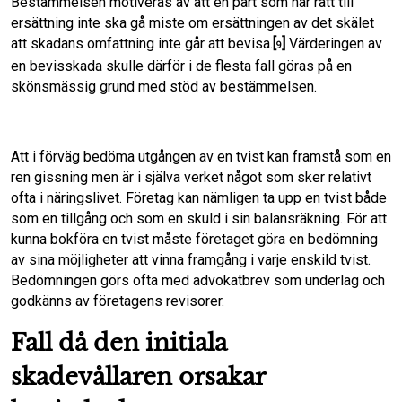
Bestämmelsen motiveras av att en part som har rätt till
ersättning inte ska gå miste om ersättningen av det skälet
att skadans omfattning inte går att bevisa.
[
]
Värderingen av
9
en bevisskada skulle därför i de flesta fall göras på en
skönsmässig grund med stöd av bestämmelsen.
Att i förväg bedöma utgången av en tvist kan framstå som en
ren gissning men är i själva verket något som sker relativt
ofta i näringslivet. Företag kan nämligen ta upp en tvist både
som en tillgång och som en skuld i sin balansräkning. För att
kunna bokföra en tvist måste företaget göra en bedömning
av sina möjligheter att vinna framgång i varje enskild tvist.
Bedömningen görs ofta med advokatbrev som underlag och
godkänns av företagens revisorer.
Fall då den initiala
skadevållaren orsakar