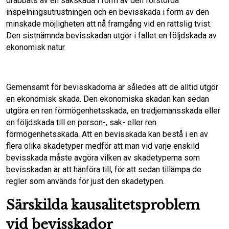
drabbats av en sakskada i form av den förstörda
inspelningsutrustningen och en bevisskada i form av den
minskade möjligheten att nå framgång vid en rättslig tvist.
Den sistnämnda bevisskadan utgör i fallet en följdskada av
ekonomisk natur.
Gemensamt för bevisskadorna är således att de alltid utgör
en ekonomisk skada. Den ekonomiska skadan kan sedan
utgöra en ren förmögenhetsskada, en tredjemansskada eller
en följdskada till en person-, sak- eller ren
förmögenhetsskada. Att en bevisskada kan bestå i en av
flera olika skadetyper medför att man vid varje enskild
bevisskada måste avgöra vilken av skadetyperna som
bevisskadan är att hänföra till, för att sedan tillämpa de
regler som används för just den skadetypen.
Särskilda kausalitetsproblem
vid bevisskador