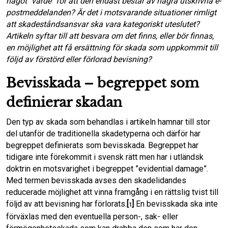
något "värde" för att den endast består av några utskrivna e-
postmeddelanden? Är det i motsvarande situationer rimligt
o
d
att skadeståndsansvar ska vara kategoriskt uteslutet?
Artikeln syftar till att besvara om det finns, eller bör finnas,
o
I
en möjlighet att få ersättning för skada som uppkommit till
följd av förstörd eller förlorad bevisning?
k
n
Bevisskada – begreppet som
definierar skadan
Den typ av skada som behandlas i artikeln hamnar till stor
del utanför de traditionella skadetyperna och därför har
begreppet definierats som bevisskada. Begreppet har
tidigare inte förekommit i svensk rätt men har i utländsk
doktrin en motsvarighet i begreppet ”evidential damage”.
Med termen bevisskada avses den skadelidandes
reducerade möjlighet att vinna framgång i en rättslig tvist till
följd av att bevisning har förlorats.
[
]
En bevisskada ska inte
1
förväxlas med den eventuella person-, sak- eller