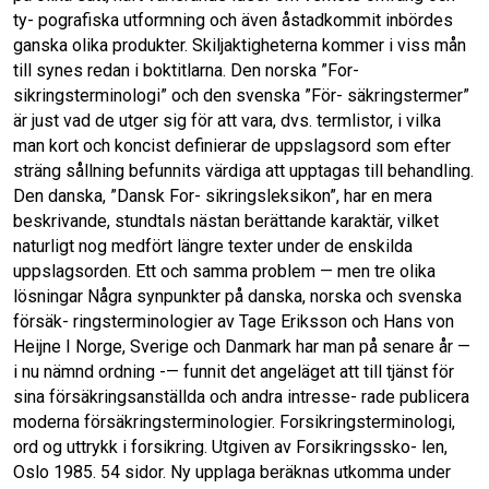
b
t
l
e
o
d
o
I
k
n