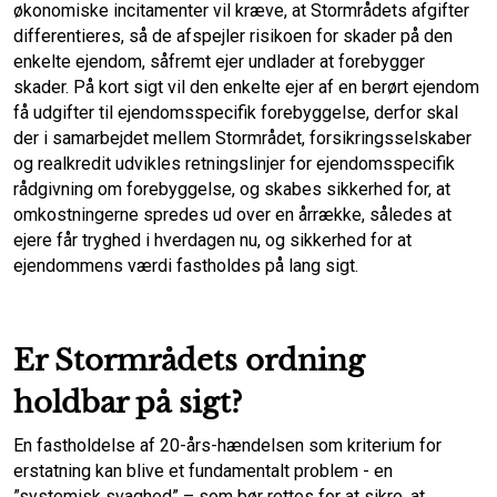
økonomiske incitamenter vil kræve, at Stormrådets afgifter
differentieres, så de afspejler risikoen for skader på den
enkelte ejendom, såfremt ejer undlader at forebygger
skader. På kort sigt vil den enkelte ejer af en berørt ejendom
få udgifter til ejendomsspecifik forebyggelse, derfor skal
der i samarbejdet mellem Stormrådet, forsikringsselskaber
og realkredit udvikles retningslinjer for ejendomsspecifik
rådgivning om forebyggelse, og skabes sikkerhed for, at
omkostningerne spredes ud over en årrække, således at
ejere får tryghed i hverdagen nu, og sikkerhed for at
ejendommens værdi fastholdes på lang sigt.
Er Stormrådets ordning
holdbar på sigt?
En fastholdelse af 20-års-hændelsen som kriterium for
erstatning kan blive et fundamentalt problem - en
”systemisk svaghed” – som bør rettes for at sikre, at