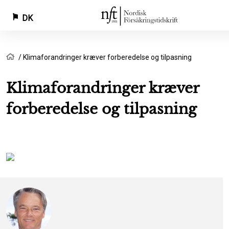
DK
Gå
Brødkrumme
Hjem
Klimaforandringer kræver forberedelse og tilpasning
til
hovedindhold
Klimaforandringer kræver
forberedelse og tilpasning