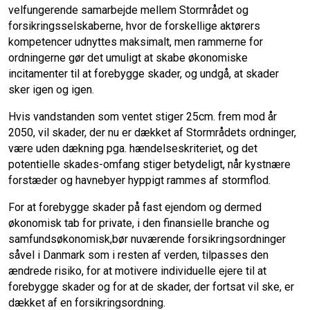
velfungerende samarbejde mellem Stormrådet og
forsikringsselskaberne, hvor de forskellige aktørers
o
I
kompetencer udnyttes maksimalt, men rammerne for
ordningerne gør det umuligt at skabe økonomiske
k
n
incitamenter til at forebygge skader, og undgå, at skader
sker igen og igen.
Hvis vandstanden som ventet stiger 25cm. frem mod år
2050, vil skader, der nu er dækket af Stormrådets ordninger,
være uden dækning pga. hændelseskriteriet, og det
potentielle skades-omfang stiger betydeligt, når kystnære
forstæder og havnebyer hyppigt rammes af stormflod.
For at forebygge skader på fast ejendom og dermed
økonomisk tab for private, i den finansielle branche og
samfundsøkonomisk,bør nuværende forsikringsordninger
såvel i Danmark som i resten af verden, tilpasses den
ændrede risiko, for at motivere individuelle ejere til at
forebygge skader og for at de skader, der fortsat vil ske, er
dækket af en forsikringsordning.