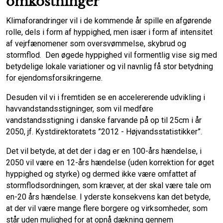
omkostninger
Klimaforandringer vil i de kommende år spille en afgørende
rolle, dels i form af hyppighed, men især i form af intensitet
af vejrfænomener som oversvømmelse, skybrud og
stormflod. Den øgede hyppighed vil formentlig vise sig med
betydelige lokale variationer og vil navnlig få stor betydning
for ejendomsforsikringerne.
Desuden vil vi i fremtiden se en accelererende udvikling i
havvandstandsstigninger, som vil medføre
vandstandsstigning i danske farvande på op til 25cm i år
2050, jf. Kystdirektoratets ”2012 - Højvandsstatistikker”.
Det vil betyde, at det der i dag er en 100-års hændelse, i
2050 vil være en 12-års hændelse (uden korrektion for øget
hyppighed og styrke) og dermed ikke være omfattet af
stormflodsordningen, som kræver, at der skal være tale om
en-20 års hændelse. I yderste konsekvens kan det betyde,
at der vil være mange flere borgere og virksomheder, som
står uden mulighed for at opnå dækning gennem