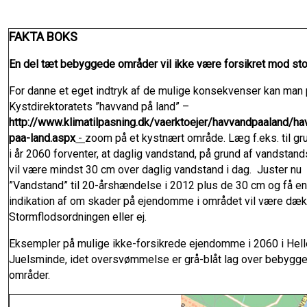
FAKTA BOKS
En del tæt bebyggede områder vil ikke være forsikret mod sto
For danne et eget indtryk af de mulige konsekvenser kan man
Kystdirektoratets ”havvand på land” –
http://www.klimatilpasning.dk/vaerktoejer/havvandpaaland/ha
paa-land.aspx
-
zoom på et kystnært område. Læg f.eks. til gru
i år 2060 forventer, at daglig vandstand, på grund af vandstand
vil være mindst 30 cm over daglig vandstand i dag. Juster nu
”Vandstand” til 20-årshændelse i 2012 plus de 30 cm og få en
indikation af om skader på ejendomme i området vil være dæk
Stormflodsordningen eller ej.
Eksempler på mulige ikke-forsikrede ejendomme i 2060 i Hell
Juelsminde, idet oversvømmelse er grå-blåt lag over bebygg
områder.