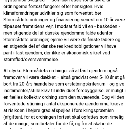
ordningerne fortsat fungerer efter hensigten. Hvis
klimaforandringer udvikler sig som forventet, bør
Stormrådets ordninger og finansiering senest om 10 år være
tilpasset fremtidens vejr, i modsat fald vil en - beskeden -
men stigende del af danske ejendomme falde udenfor
Stormrådets ordninger, ejerne vil være de første tabere og
en stigende del af danske realkreditobligationer vil have
pant i fast ejendom, der ikke er økonomisk sikret ved
stormflod/oversvømmelse.
At styrke Stormrådets ordninger så al fast ejendom også
fremover vil være dækket – altså gradvist over 5-10 år at gå
bort fra 20-års hændelse som erstatningskriterium - og give
incitamenter/stille krav til individuel forebyggelse, er muligt i
en fælles kollektiv ordning som den nuværende. Dog vil den
forventede stigning i antal eksponerede ejendomme, kræve
at risikoen i højere grad afspejles i forsikringspræmien
(afgiften), for at ordningen fortsat skal opfattes som rimelig
af de mange, som betaler for de få, og for at skabe de