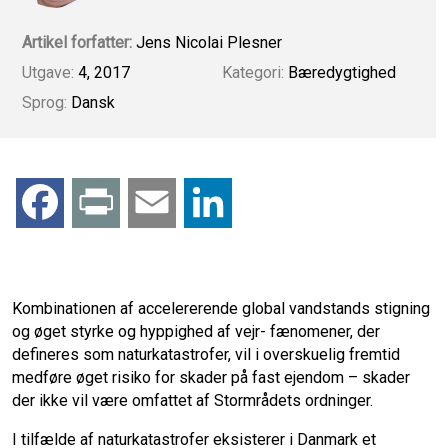
Artikel forfatter:
Jens Nicolai Plesner
Utgave:
4, 2017
Kategori:
Bæredygtighed
Sprog:
Dansk
F
P
E
L
a
r
m
i
c
i
a
n
Kombinationen af accelererende global vandstands stigning
og øget styrke og hyppighed af vejr- fænomener, der
e
n
i
k
defineres som naturkatastrofer, vil i overskuelig fremtid
medføre øget risiko for skader på fast ejendom – skader
b
t
l
e
der ikke vil være omfattet af Stormrådets ordninger.
I tilfælde af naturkatastrofer eksisterer i Danmark et
o
d