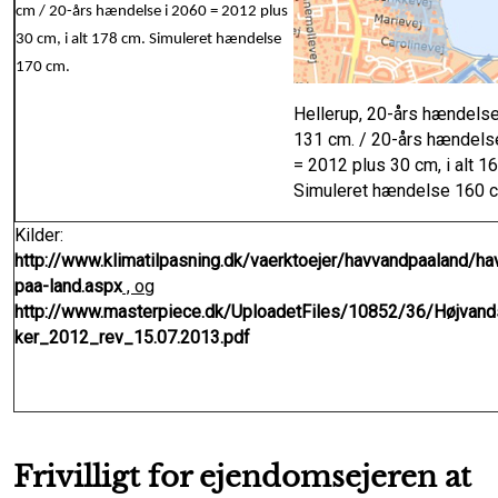
cm / 20-års hændelse i 2060 = 2012 plus
30 cm, i alt 178 cm. Simuleret hændelse
170 cm.
Hellerup, 20-års hændelse
131 cm. / 20-års hændels
= 2012 plus 30 cm, i alt 1
Simuleret hændelse 160 
Kilder:
http://www.klimatilpasning.dk/vaerktoejer/havvandpaaland/ha
paa-land.aspx
, og
http://www.masterpiece.dk/UploadetFiles/10852/36/Højvands
ker_2012_rev_15.07.2013.pdf
Frivilligt for ejendomsejeren at