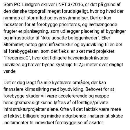
Som P.C. Lindgren skriver i NFT 3/2016, er det på grund af
den danske topografi meget forudsigeligt, hvor og hvad der
rammes af stormflod og oversvømmelser. Derfor kan
indsatsen for at forebygge prioriteres, og lavthængende
frugter er planlægning, som udlægger placering af bygninger
og infrastruktur til ”ikke udsatte beliggenheder”. Eller
alternativt, netop gøre infrastruktur og byudvikling til en del
af forebyggelsen, som det f.eks. er sket med projektet
”FredericiaC”, hvor det tidligere havneindustrikvarter
udvikles og hæver byens kystlinje til 2,5 meter over dagligt
vande.
Det er dog langt fra alle kystnære områder, der kan
finansiere klimasikring med byudvikling. Behovet for at
forebygge skader vil være accelererende og næppe
hensigtsmæssigt kunne løftes af offentlige/private
infrastrukturprojekter alene. Ofte vil det faktisk være mere
effektivt, billigere og mindre indgribende i naturen at skabe
incitamenter til individuel forebyggelse af skader.