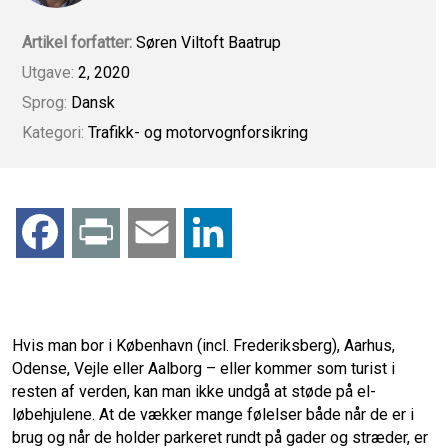
Artikel forfatter:
Søren Viltoft Baatrup
Utgave:
2, 2020
Sprog:
Dansk
Kategori:
Trafikk- og motorvognforsikring
F
P
E
L
a
r
m
i
c
i
a
n
Hvis man bor i København (incl. Frederiksberg), Aarhus,
Odense, Vejle eller Aalborg – eller kommer som turist i
e
n
i
k
resten af verden, kan man ikke undgå at støde på el-
løbehjulene. At de vækker mange følelser både når de er i
b
t
l
e
brug og når de holder parkeret rundt på gader og stræder, er