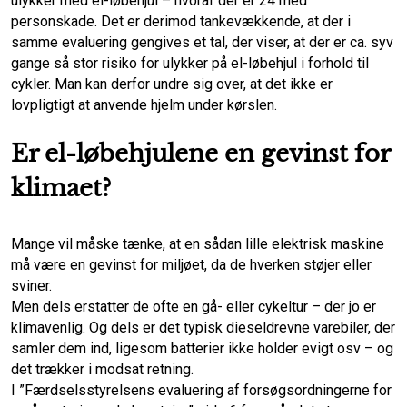
ulykker med el-løbehjul – hvoraf der er 24 med
personskade. Det er derimod tankevækkende, at der i
samme evaluering gengives et tal, der viser, at der er ca. syv
gange så stor risiko for ulykker på el-løbehjul i forhold til
cykler. Man kan derfor undre sig over, at det ikke er
lovpligtigt at anvende hjelm under kørslen.
Er el-løbehjulene en gevinst for
klimaet?
Mange vil måske tænke, at en sådan lille elektrisk maskine
må være en gevinst for miljøet, da de hverken støjer eller
sviner.
Men dels erstatter de ofte en gå- eller cykeltur – der jo er
klimavenlig. Og dels er det typisk dieseldrevne varebiler, der
samler dem ind, ligesom batterier ikke holder evigt osv – og
det trækker i modsat retning.
I ”Færdselsstyrelsens evaluering af forsøgsordningerne for