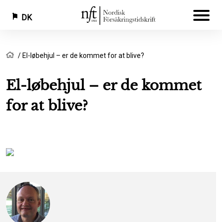
DK
Gå
Brødkrumme
Hjem
El-løbehjul – er de kommet for at blive?
til
hovedindhold
El-løbehjul – er de kommet
for at blive?