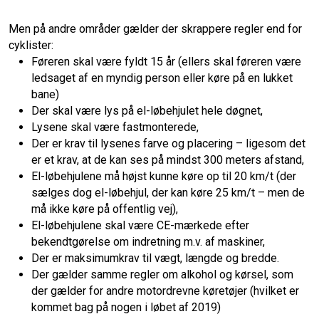
Men på andre områder gælder der skrappere regler end for
cyklister:
Føreren skal være fyldt 15 år (ellers skal føreren være
ledsaget af en myndig person eller køre på en lukket
bane)
Der skal være lys på el-løbehjulet hele døgnet,
Lysene skal være fastmonterede,
Der er krav til lysenes farve og placering – ligesom det
er et krav, at de kan ses på mindst 300 meters afstand,
El-løbehjulene må højst kunne køre op til 20 km/t (der
sælges dog el-løbehjul, der kan køre 25 km/t – men de
må ikke køre på offentlig vej),
El-løbehjulene skal være CE-mærkede efter
bekendtgørelse om indretning m.v. af maskiner,
Der er maksimumkrav til vægt, længde og bredde.
Der gælder samme regler om alkohol og kørsel, som
der gælder for andre motordrevne køretøjer (hvilket er
kommet bag på nogen i løbet af 2019)