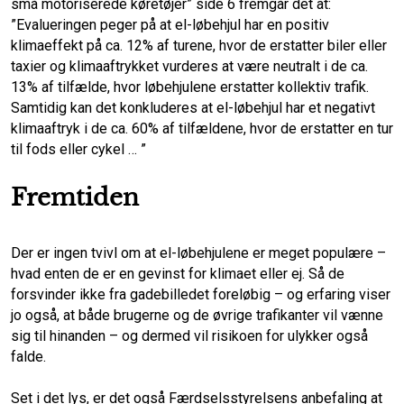
små motoriserede køretøjer” side 6 fremgår det at:
”Evalueringen peger på at el-løbehjul har en positiv
klimaeffekt på ca. 12% af turene, hvor de erstatter biler eller
taxier og klimaaftrykket vurderes at være neutralt i de ca.
13% af tilfælde, hvor løbehjulene erstatter kollektiv trafik.
Samtidig kan det konkluderes at el-løbehjul har et negativt
klimaaftryk i de ca. 60% af tilfældene, hvor de erstatter en tur
til fods eller cykel … ”
Fremtiden
Der er ingen tvivl om at el-løbehjulene er meget populære –
hvad enten de er en gevinst for klimaet eller ej. Så de
forsvinder ikke fra gadebilledet foreløbig – og erfaring viser
jo også, at både brugerne og de øvrige trafikanter vil vænne
sig til hinanden – og dermed vil risikoen for ulykker også
falde.
Set i det lys, er det også Færdselsstyrelsens anbefaling at