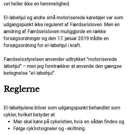
vel heller ikke en hemmelighed.
o
d
El-løbehjul og andre små motoriserede køretøjer var som
o
I
udgangspunkt ikke reguleret af Færdselsloven. Men en
ændring af Færdselsloven muliggjorde en række
k
n
forsøgsordninger og den 17. januar 2019 trådte en
forsøgsordning for el-løbehjul i kraft.
Færdselsstyrelsen anvender udtrykket ”motoriserede
løbehjul” – men jeg foretrækker at anvende den gængse
betegnelse ”el-løbehjul”.
Reglerne
El-løbehjulene bliver som udgangspunkt behandlet som
cykler, hvilket betyder at:
Man skal køre på cykelstien, hvis en sådan findes og
Følge cyklistsignaler og -skiltning.